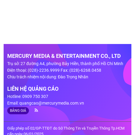
MERCURY MEDIA & ENTERTAINMENT CO., LTD
Trụ sở: 27 đường A4, phường Bảy Hiền, thành phố Hồ Chí Minh
Điện thoại: (028)-2236.9999 Fax: (028)-6268.0458
Chịu trách nhiệm nội dung: Đào Trọng Nhân
LIÊN HỆ QUẢNG CÁO
Hotline: 0909 750 307
Email:
quangcao@mercurymedia.com.vn
BẢNG GIÁ
Giấy phép số 02/GP-TTĐT do Sở Thông Tin và Truyền Thông Tp.HCM
cấp ngày 06/01/2025