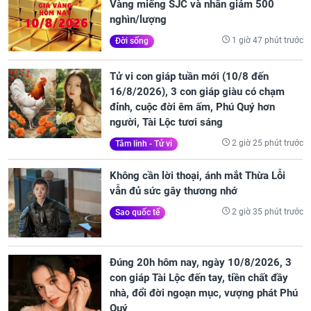
Vàng miếng SJC và nhẫn giảm 500
nghìn/lượng
1 giờ 47 phút trước
Đời sống
Tử vi con giáp tuần mới (10/8 đến
16/8/2026), 3 con giáp giàu có chạm
đỉnh, cuộc đời êm ấm, Phú Quý hơn
người, Tài Lộc tươi sáng
2 giờ 25 phút trước
Tâm linh - Tử vi
Không cần lời thoại, ánh mắt Thừa Lỗi
vẫn đủ sức gây thương nhớ
2 giờ 35 phút trước
Sao quốc tế
Đúng 20h hôm nay, ngày 10/8/2026, 3
con giáp Tài Lộc đến tay, tiền chất đầy
nhà, đổi đời ngoạn mục, vượng phát Phú
Quý