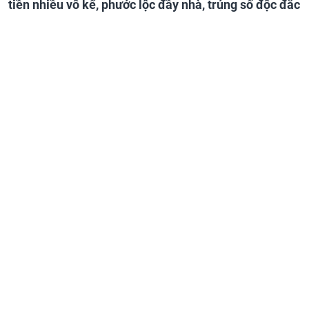
tiền nhiều vô kể, phước lộc đầy nhà, trúng số độc đắc