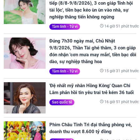
tiếp (8/8-9/8/2026), 3 con giáp 'lĩnh hội
tài lộc', tiền bạc kéo ùn ùn vào nhà, sự
nghiệp thăng tiến không ngừng
14 giờ 51 phút trước
Tâm linh - Tử vi
Đúng 7h30 ngày mai, Chủ Nhật
9/8/2026, Thần Tài ghé thăm, 3 con giáp
đón nhận 'cơn mưa may mắn', tiền bạc dồi
dào, sự nghiệp thăng hoa
15 giờ 31 phút trước
Tâm linh - Tử vi
'Đệ nhất mỹ nhân Hồng Kông' Quan Chi
Lâm phản hồi tin yêu trai trẻ kém 36 tuổi
16 giờ 51 phút trước
Sao quốc tế
Phim Châu Tinh Trì đại thắng phòng vé,
doanh thu vượt 8.600 tỷ đồng