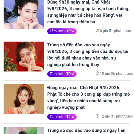
Đúng 9h30 ngày mai, Chủ Nhật
9/8/2026, 3 con giáp tài vận hanh thông,
sự nghiệp như 'cá chép hóa Rồng', vét
cạn lộc lá trong thiên hạ
8 giờ 51 phút trước
Tâm linh - Tử vi
Trúng số độc đắc vào sau ngày
9/8/2026, 3 con giáp tiền của dư dôi, tài
lộc nối đuôi nhau chạy vào nhà, sự
nghiệp phất lên trông thấy
10 giờ 36 phút trước
Tâm linh - Tử vi
Đúng ngày mai, Chủ Nhật 9/8/2026,
Phật Tổ che chở 3 con giáp 'đạp trúng mỏ
vàng', tiền bạc nhiều như lá sung, sự
nghiệp vượng phát
12 giờ 31 phút trước
Tâm linh - Tử vi
Trúng số độc đắc vào đúng 2 ngày liên