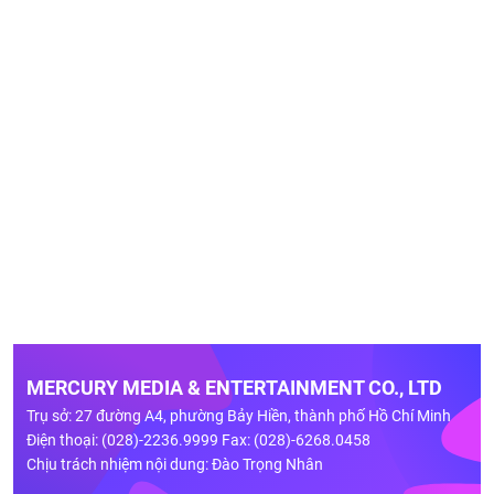
MERCURY MEDIA & ENTERTAINMENT CO., LTD
Trụ sở: 27 đường A4, phường Bảy Hiền, thành phố Hồ Chí Minh
Điện thoại: (028)-2236.9999 Fax: (028)-6268.0458
Chịu trách nhiệm nội dung: Đào Trọng Nhân