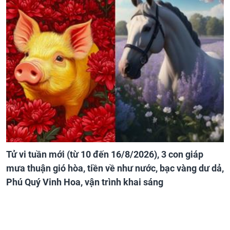
Tử vi tuần mới (từ 10 đến 16/8/2026), 3 con giáp
mưa thuận gió hòa, tiền về như nước, bạc vàng dư dả,
Phú Quý Vinh Hoa, vận trình khai sáng