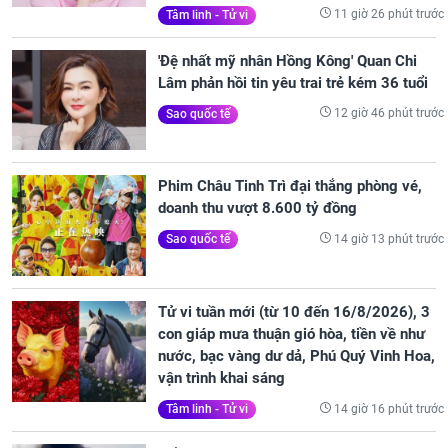
11 giờ 26 phút trước
Tâm linh - Tử vi
'Đệ nhất mỹ nhân Hồng Kông' Quan Chi
Lâm phản hồi tin yêu trai trẻ kém 36 tuổi
12 giờ 46 phút trước
Sao quốc tế
Phim Châu Tinh Trì đại thắng phòng vé,
doanh thu vượt 8.600 tỷ đồng
14 giờ 13 phút trước
Sao quốc tế
Tử vi tuần mới (từ 10 đến 16/8/2026), 3
con giáp mưa thuận gió hòa, tiền về như
nước, bạc vàng dư dả, Phú Quý Vinh Hoa,
vận trình khai sáng
14 giờ 16 phút trước
Tâm linh - Tử vi