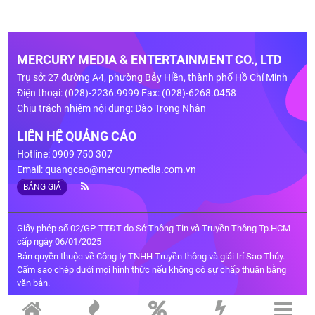
MERCURY MEDIA & ENTERTAINMENT CO., LTD
Trụ sở: 27 đường A4, phường Bảy Hiền, thành phố Hồ Chí Minh
Điện thoại: (028)-2236.9999 Fax: (028)-6268.0458
Chịu trách nhiệm nội dung: Đào Trọng Nhân
LIÊN HỆ QUẢNG CÁO
Hotline: 0909 750 307
Email:
quangcao@mercurymedia.com.vn
BẢNG GIÁ
Giấy phép số 02/GP-TTĐT do Sở Thông Tin và Truyền Thông Tp.HCM
cấp ngày 06/01/2025
Bản quyền thuộc về Công ty TNHH Truyền thông và giải trí Sao Thủy.
Cấm sao chép dưới mọi hình thức nếu không có sự chấp thuận bằng
văn bản.