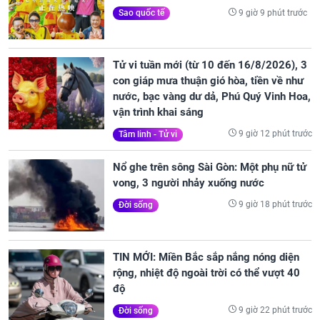
9 giờ 9 phút trước
Sao quốc tế
Tử vi tuần mới (từ 10 đến 16/8/2026), 3
con giáp mưa thuận gió hòa, tiền về như
nước, bạc vàng dư dả, Phú Quý Vinh Hoa,
vận trình khai sáng
9 giờ 12 phút trước
Tâm linh - Tử vi
Nổ ghe trên sông Sài Gòn: Một phụ nữ tử
vong, 3 người nhảy xuống nước
9 giờ 18 phút trước
Đời sống
TIN MỚI: Miền Bắc sắp nắng nóng diện
rộng, nhiệt độ ngoài trời có thể vượt 40
độ
9 giờ 22 phút trước
Đời sống