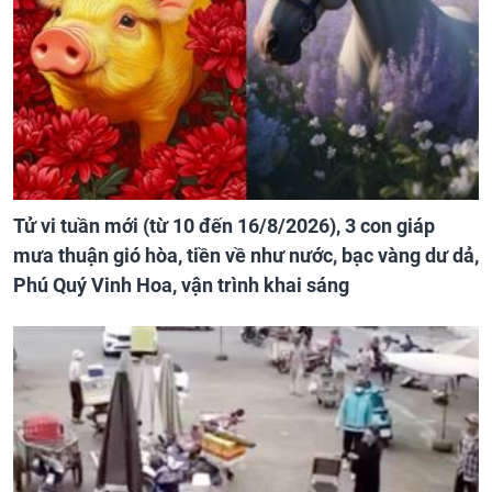
Tử vi tuần mới (từ 10 đến 16/8/2026), 3 con giáp
mưa thuận gió hòa, tiền về như nước, bạc vàng dư dả,
Phú Quý Vinh Hoa, vận trình khai sáng