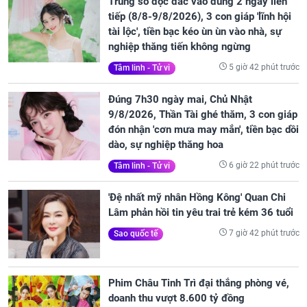
Trúng số độc đắc vào đúng 2 ngày liên
tiếp (8/8-9/8/2026), 3 con giáp 'lĩnh hội
tài lộc', tiền bạc kéo ùn ùn vào nhà, sự
nghiệp thăng tiến không ngừng
5 giờ 42 phút trước
Tâm linh - Tử vi
Đúng 7h30 ngày mai, Chủ Nhật
9/8/2026, Thần Tài ghé thăm, 3 con giáp
đón nhận 'cơn mưa may mắn', tiền bạc dồi
dào, sự nghiệp thăng hoa
6 giờ 22 phút trước
Tâm linh - Tử vi
'Đệ nhất mỹ nhân Hồng Kông' Quan Chi
Lâm phản hồi tin yêu trai trẻ kém 36 tuổi
7 giờ 42 phút trước
Sao quốc tế
Phim Châu Tinh Trì đại thắng phòng vé,
doanh thu vượt 8.600 tỷ đồng