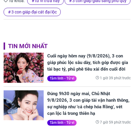
Từ khóa:
tử vi trưa nay
3 con giáp giàu sang phú quý
3 con giáp đại cát đại lộc
TIN MỚI NHẤT
Cuối ngày hôm nay (9/8/2026), 3 con
giáp phúc lộc sâu dày, tích góp được gia
tài bạc tỷ, phủ phê tiêu xài đến cuối đời
1 giờ 39 phút trước
Tâm linh - Tử vi
Đúng 9h30 ngày mai, Chủ Nhật
9/8/2026, 3 con giáp tài vận hanh thông,
sự nghiệp như 'cá chép hóa Rồng', vét
cạn lộc lá trong thiên hạ
7 giờ 59 phút trước
Tâm linh - Tử vi