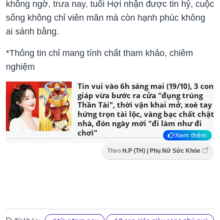
không ngờ, trưa nay, tuổi Hợi nhận được tin hỷ, cuộc
sống không chỉ viên mãn mà còn hạnh phúc không
ai sánh bằng.
*Thông tin chỉ mang tính chất tham khảo, chiêm
nghiệm
Tin vui vào 6h sáng mai (19/10), 3 con
giáp vừa bước ra cửa "đụng trúng
Thần Tài", thời vận khai mở, xoè tay
hứng trọn tài lộc, vàng bạc chất chật
nhà, đón ngày mới "đi làm như đi
chơi"
Xem thêm
Theo
H.P (TH) | Phụ Nữ Sức Khỏe