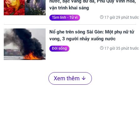
nước, bạc vàng dư dả, Phú Quý Vinh Hoa,
vận trình khai sáng
17 giờ 29 phút trước
Tâm linh - Tử vi
Nổ ghe trên sông Sài Gòn: Một phụ nữ tử
vong, 3 người nhảy xuống nước
17 giờ 35 phút trước
Đời sống
Xem thêm