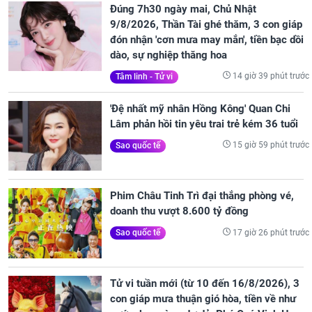
Đúng 7h30 ngày mai, Chủ Nhật
9/8/2026, Thần Tài ghé thăm, 3 con giáp
đón nhận 'cơn mưa may mắn', tiền bạc dồi
dào, sự nghiệp thăng hoa
14 giờ 39 phút trước
Tâm linh - Tử vi
'Đệ nhất mỹ nhân Hồng Kông' Quan Chi
Lâm phản hồi tin yêu trai trẻ kém 36 tuổi
15 giờ 59 phút trước
Sao quốc tế
Phim Châu Tinh Trì đại thắng phòng vé,
doanh thu vượt 8.600 tỷ đồng
17 giờ 26 phút trước
Sao quốc tế
Tử vi tuần mới (từ 10 đến 16/8/2026), 3
con giáp mưa thuận gió hòa, tiền về như