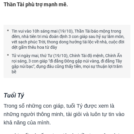
Thần Tài phù trợ mạnh mẽ.
Tin vui vào 10h sáng mai (19/10), Thần Tài báo mộng trong
đêm, nhà tiên tri mù đoán định 3 con giáp sau hỷ sự lâm môn,
vét sạch phúc Trời, thong dong hưởng tài lộc về nhà, cuộc đời
dệt gấm thêu hoa từ đây
Tử vi ngày mai, thứ Tư (19/10), Chính Tài độ mệnh, Chính Ấn
rọi sáng, 3 con giáp "đi đằng Đông gặp núi vàng, đi đằng Tây
gặp núi bạc", đụng đâu cũng thấy tiền, mọi sự thuận lợi trăm
bề
Tuổi Tý
Trong số những con giáp, tuổi Tý được xem là
những người thông minh, tài giỏi và luôn tự tin vào
khả năng của mình.