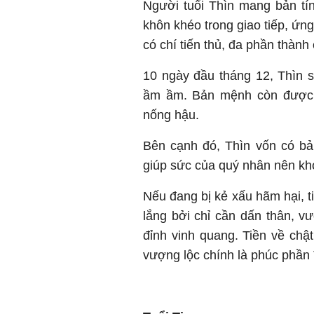
Người tuổi Thìn mang bản tín
khôn khéo trong giao tiếp, ứn
có chí tiến thủ, đa phần thàn
10 ngày đầu tháng 12, Thìn sẽ
ầm ầm. Bản mệnh còn được 
nống hậu.
Bên cạnh đó, Thìn vốn có b
giúp sức của quý nhân nên kh
Nếu đang bị kẻ xấu hãm hại, 
lắng bởi chỉ cần dấn thân, v
đỉnh vinh quang. Tiền về chật
vượng lộc chính là phúc phần