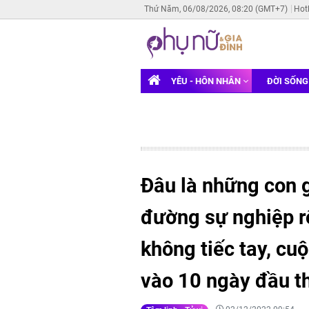
Thứ Năm, 06/08/2026, 08:20 (GMT+7)
Hot
YÊU - HÔN NHÂN
ĐỜI SỐN
Đâu là những con g
đường sự nghiệp rộ
không tiếc tay, cu
vào 10 ngày đầu t