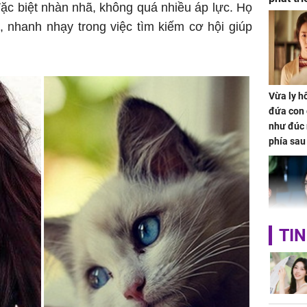
 đặc biệt nhàn nhã, không quá nhiều áp lực. Họ
ảm đạm
, nhanh nhạy trong việc tìm kiếm cơ hội giúp
Vừa ly hô
đứa con 
như đúc 
phía sau
TIN
Nhan sắc
con gái 
4 lần ph
bất ngờ