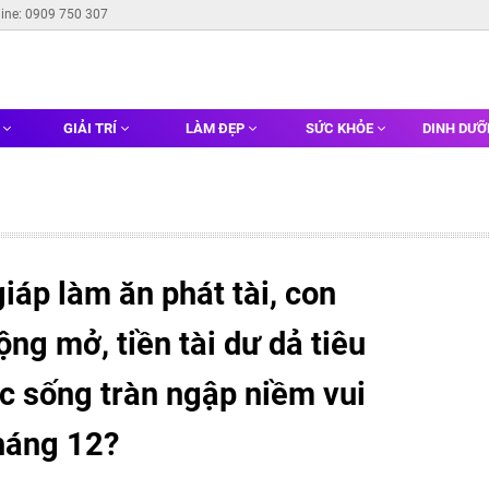
line: 0909 750 307
G
GIẢI TRÍ
LÀM ĐẸP
SỨC KHỎE
DINH DƯ
iáp làm ăn phát tài, con
ng mở, tiền tài dư dả tiêu
ộc sống tràn ngập niềm vui
háng 12?