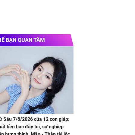
HỂ BẠN QUAN TÂM
hứ Sáu 7/8/2026 của 12 con giáp:
uất tiền bạc đầy túi, sự nghiệp
iển hưng thịnh, Mão - Thân tài lộc