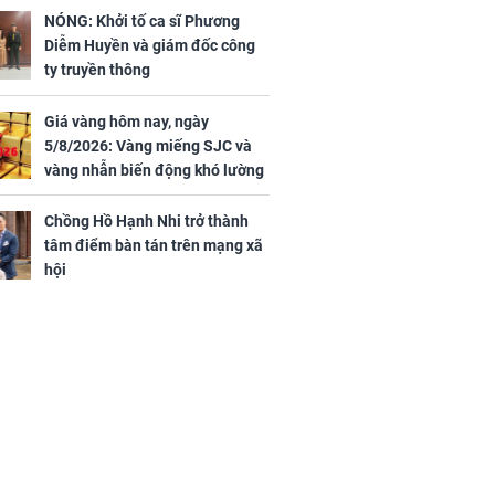
bạc đội nón ra đi
NÓNG: Khởi tố ca sĩ Phương
Diễm Huyền và giám đốc công
h nữ diễn viên
ty truyền thông
 gặp tai nạn,
u 50 mũi
Giá vàng hôm nay, ngày
5/8/2026: Vàng miếng SJC và
vàng nhẫn biến động khó lường
Chồng Hồ Hạnh Nhi trở thành
tâm điểm bàn tán trên mạng xã
hội