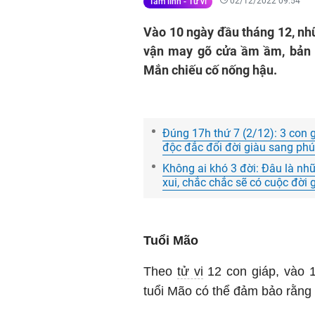
02/12/2022 09:54
Tâm linh - Tử vi
Vào 10 ngày đầu tháng 12, nhữn
vận may gõ cửa ầm ầm, bản 
Mắn chiếu cố nống hậu.
Đúng 17h thứ 7 (2/12): 3 con 
độc đắc đổi đời giàu sang ph
Không ai khó 3 đời: Đâu là nhữ
xui, chắc chắc sẽ có cuộc đời 
Tuổi Mão
Theo
tử vi
12 con giáp, vào 
tuổi Mão có thể đảm bảo rằng