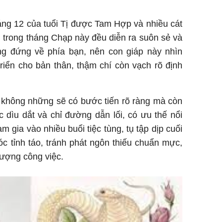
áng 12 của tuổi Tị được Tam Hợp và nhiều cát
Tị trong tháng Chạp này đều diễn ra suôn sẻ và
g đứng về phía bạn, nên con giáp này nhìn
riển cho bản thân, thậm chí còn vạch rõ định
 không những sẽ có bước tiến rõ ràng mà còn
 dìu dắt và chỉ đường dẫn lối, có ưu thế nổi
am gia vào nhiều buổi tiệc tùng, tụ tập dịp cuối
óc tỉnh táo, tránh phát ngôn thiếu chuẩn mực,
lượng công việc.