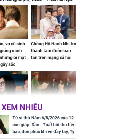
, mọi sự khó thành công mỹ mãn
n, vợ cũ sinh
Chồng Hồ Hạnh Nhi trở
giống mình
thành tâm điểm bàn
nhưng bí mật
tán trên mạng xã hội
 gây sốc
 XEM NHIỀU
 ở tuổi 20 của
NÓNG: Khởi tố ca sĩ
Vương Phi sau
Phương Diễm Huyền
Tử vi thứ Năm 6/8/2026 của 12
ẫu thuật gây
và giám đốc công ty
con giáp: Dần - Tuất bội thu tiền
truyền thông
bạc, đón phúc khí về đầy tay, Tý
- Mão công việc khó khăn, tiền