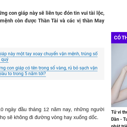
g con giáp này sẽ liên tục đón tin vui tài lộc,
mệnh còn được Thần Tài và các vị thần May
CÓ T
giáp này một tay xoay chuyển vận mệnh, trúng số
ú quý
ng con giáp có tên trong sổ vàng, rủ bỏ sạch vận
giàu to trong 5 năm tới?
10 ngày đầu tháng 12 năm nay, những người
Tử vi t
 họ sẽ không đi đường vòng hay xuống dốc.
Dần - T
phát tr