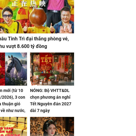
âu Tinh Trì đại thắng phòng vé,
hu vượt 8.600 tỷ đồng
ần mới (từ 10
NÓNG: Bộ VHTT&DL
/2026), 3 con
chọn phương án nghỉ
 thuận gió
Tết Nguyên đán 2027
n về như nước,
dài 7 ngày
 dư dả, Phú
 Hoa, vận
ai sáng