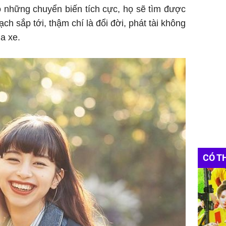
ó những chuyển biến tích cực, họ sẽ tìm được
 sắp tới, thậm chí là đổi đời, phát tài không
a xe.
CÓ T