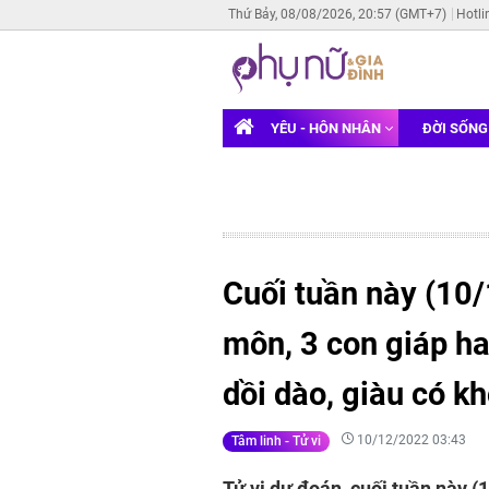
Thứ Bảy, 08/08/2026, 20:57 (GMT+7)
Hotli
YÊU - HÔN NHÂN
ĐỜI SỐN
Cuối tuần này (10/
môn, 3 con giáp ha
dồi dào, giàu có kh
10/12/2022 03:43
Tâm linh - Tử vi
Tử vi dự đoán, cuối tuần này 