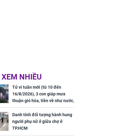
 XEM NHIỀU
Tử vi tuần mới (từ 10 đến
16/8/2026), 3 con giáp mưa
thuận gió hòa, tiền về như nước,
bạc vàng dư dả, Phú Quý Vinh
Hoa, vận trình khai sáng
Danh tính đối tượng hành hung
người phụ nữ ở giữa chợ ở
TP.HCM