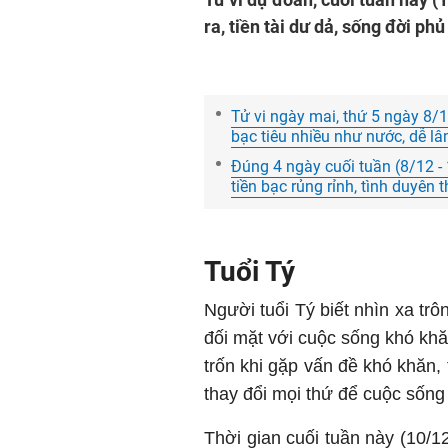
ra, tiền tài dư dả, sống đời phủ
Tử vi ngày mai, thứ 5 ngày 8/1
bạc tiêu nhiều như nước, dễ l
Đúng 4 ngày cuối tuần (8/12 -
tiền bạc rủng rỉnh, tình duyên
Tuổi Tý
Người tuổi Tý biết nhìn xa trô
đối mặt với cuộc sống khó kh
trốn khi gặp vấn đề khó khăn, 
thay đổi mọi thứ để cuộc sống
Thời gian cuối tuần này (10/1