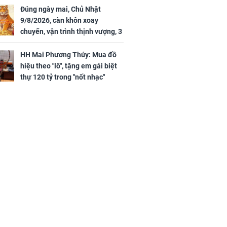
Đúng ngày mai, Chủ Nhật
9/8/2026, càn khôn xoay
chuyển, vận trình thịnh vượng, 3
con giáp nhận phúc khí nhà trời,
tình tiền đỏ như son, vận may
HH Mai Phương Thúy: Mua đồ
hanh thông
hiệu theo "lô", tặng em gái biệt
thự 120 tỷ trong "nốt nhạc"