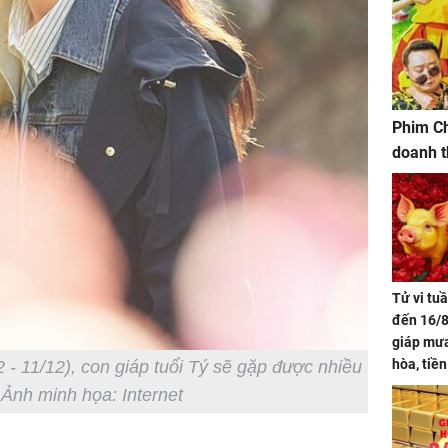
Phim Ch
doanh t
Tử vi tu
đến 16/8
giáp mưa
hòa, tiề
2 - 11/12), con giáp tuổi Tý sẽ gặp được nhiều
bạc vàng
 Ảnh minh họa: Internet
Quý Vinh
trình kh