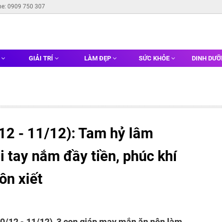
ne: 0909 750 307
G
GIẢI TRÍ
LÀM ĐẸP
SỨC KHỎE
DINH DƯ
12 - 11/12): Tam hỷ lâm
i tay nắm đầy tiền, phúc khí
ôn xiết
(10/12 - 11/12), 3 con giáp may mắn ăn nên làm