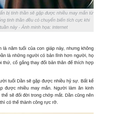
ẩn bị tinh thần sẽ gặp được nhiều may mắn từ
ống tinh thần đều có chuyển biến tích cực khi
tuần này - Ảnh minh họa: Internet
là năm tuổi của con giáp này, nhưng không
i Dần là những người có bản lĩnh hơn người, họ
i thứ, cố gắng thay đổi bản thân để thích hợp
ười tuổi Dần sẽ gặp được nhiều hỷ sự. Bất kể
gặp được nhiều may mắn. Người làm ăn kinh
 thể sẽ đổi đời trong chớp mắt. Dần cũng nên
hì có thể thành công rực rỡ.