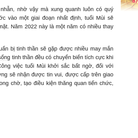
n nhẫn, nhờ vậy mà xung quanh luôn có quý
c vào một giai đoạn nhất định, tuổi Mùi sẽ
Giá vàng
ngày 8/8
 mặt. Năm 2022 này là một năm có nhiều thay
vọt lên 1
đồng/lư
uẩn bị tinh thần sẽ gặp được nhiều may mắn
sống
tinh thần đều có chuyển biến tích cực khi
ông việc tuổi Mùi khởi sắc bất ngờ, đối với
ng sẽ nhận được tin vui, được cấp trên giao
ong chờ, tạo điều kiện thăng quan tiến chức,
Trong 4 
tháng 6 
giáp vượ
Lộc, Phú
đổi mện
Hoàng, ô
ngơi đồ 