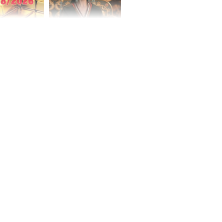
 hôm nay,
'Bách Hoa Sát' vừa kết
/2026: Tăng
thúc, Mạnh Tử Nghĩa
44 triệu
đã vướng tranh luận
ợng
ngày cuối
âm lịch, 3 con
ng phát Tài
 Quý trăm bề,
h Phượng
m trọn cơ
sộ