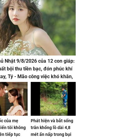
hủ Nhật 9/8/2026 của 12 con giáp:
uất bội thu tiền bạc, đón phúc khí
tay, Tý - Mão công việc khó khăn,
 đội nón ra đi
sốc của mẹ
Phát hiện và bắt sống
iến tôi không
trăn khổng lồ dài 4,8
ên tiếp tục
mét ẩn nấp trong bụi