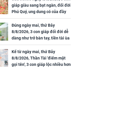
giáp giàu sang bạt ngàn, đổi đời
Phú Quý, ung dung có của đầy
nhà, ngày càng hưng thịnh sung
túc
Đúng ngày mai, thứ Bảy
8/8/2026, 3 con giáp đổi đời dễ
dàng như trở bàn tay, tiền tài ùa
tới, ngồi không lộc cũng đến,
phú quý theo tới già
Kể từ ngày mai, thứ Bảy
8/8/2026, Thần Tài 'điểm mặt
gọi tên', 3 con giáp lộc nhiều hơn
sông, tài vận sáng như trăng
Rằm, chính thức hết khổ