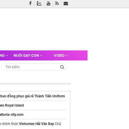
ỠNG
NUÔI DẠY CON
VIDEO
thun đồng phục giá rẻ Thành Tiến Uniform
es Royal Island
/alluvia-city.com
e chính thức
Vinhomes Hải Vân Bay
Chủ