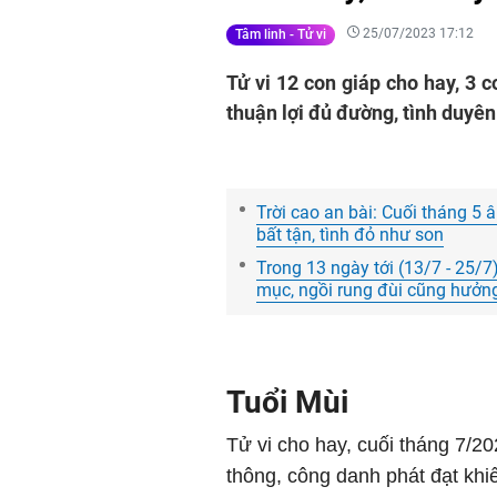
25/07/2023 17:12
Tâm linh - Tử vi
Tử vi 12 con giáp cho hay, 3 
thuận lợi đủ đường, tình duyê
Trời cao an bài: Cuối tháng 
bất tận, tình đỏ như son
Trong 13 ngày tới (13/7 - 25/7)
mục, ngồi rung đùi cũng hưởng
Tuổi Mùi
Tử vi cho hay, cuối tháng 7/2
thông, công danh phát đạt khi