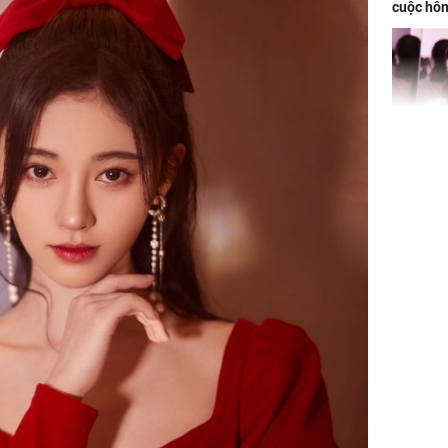
cuộc hô
nữa hay
Triệu Lộ
phá khỏi
Thường x
nấm sợi d
sẽ nhận 
bất ngờ!