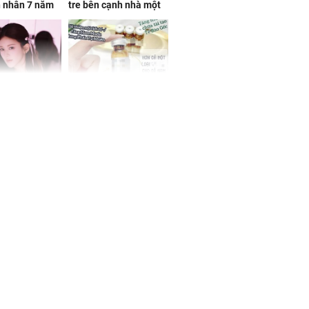
n nhân 7 năm
tre bên cạnh nhà một
 không
cụ bà
 Tư muốn bứt
NÓNG: Bộ Y tế chưa
 vùng an toàn
cấp phép cho sản
phẩm làm đẹp từ tế
bào gốc người
uyên ăn loại
ai này, cơ thể
được 4 lợi ích