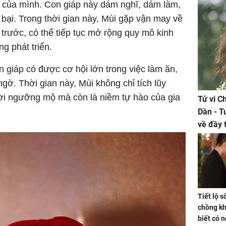
 của mình. Con giáp này dám nghĩ, dám làm,
bại. Trong thời gian này, Mùi gặp vận may về
n trước, có thể tiếp tục mở rộng quy mô kinh
g phát triển.
on giáp có được cơ hội lớn trong việc làm ăn,
gờ. Thời gian này, Mùi không chỉ tích lũy
ời ngưỡng mộ mà còn là niềm tự hào của gia
Tử vi C
Dần - T
về đầy 
tiền bạc
Tiết lộ 
chồng kh
biết có n