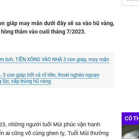
con giáp may mắn dưới đây sẽ sa vào hũ vàng,
n hồng thắm vào cuối tháng 7/2023.
5 âm lịch, TIỀN XÔNG VÀO NHÀ 3 con giáp, may mắn
, 3 con giáp hốt cả rổ tiền, thoát nghèo ngoạn
 lộc, vấp trúng hũ vàng
CÓ T
023, những người tuổi Mùi phúc vận hanh
ến ai cũng vô cùng ghen tỵ. Tuổi Mùi thường