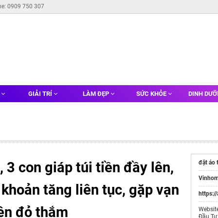
ne: 0909 750 307
G
GIẢI TRÍ
LÀM ĐẸP
SỨC KHỎE
DINH DƯ
3 con giáp túi tiền đầy lên,
đặt áo 
Vinhom
i khoản tăng liên tục, gặp vạn
https:/
yên đỏ thắm
Websit
Đầu Tư