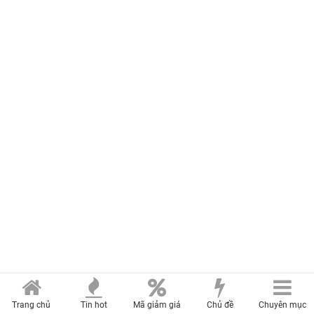
Trang chủ
Tin hot
Mã giảm giá
Chủ đề
Chuyên mục