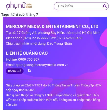
Tags : tử vi cuối tháng 7
MERCURY MEDIA & ENTERTAINMENT CO., LTD
Trụ sở: 27 đường A4, phường Bảy Hiền, thành phố Hồ Chí Minh
Điện thoại: (028)-2236.9999 Fax: (028)-6268.0458
Chịu trách nhiệm nội dung: Đào Trọng Nhân
LIÊN HỆ QUẢNG CÁO
Hotline: 0909 750 307
Email:
quangcao@mercurymedia.com.vn
BẢNG GIÁ
Giấy phép số 02/GP-TTĐT do Sở Thông Tin và Truyền Thông Tp.HCM
cấp ngày 06/01/2025
Bản quyền thuộc về Công ty TNHH Truyền thông và giải trí Sao Thủy.
Cấm sao chép dưới mọi hình thức nếu không có sự chấp thuận bằng
văn bản.