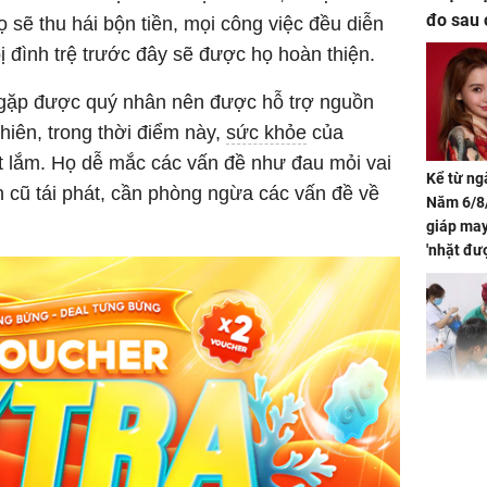
đo sau 
 sẽ thu hái bộn tiền, mọi công việc đều diễn
ị đình trệ trước đây sẽ được họ hoàn thiện.
 gặp được quý nhân nên được hỗ trợ nguồn
hiên, trong thời điểm này,
sức khỏe
của
t lắm. Họ dễ mắc các vấn đề như đau mỏi vai
Kể từ ng
h cũ tái phát, cần phòng ngừa các vấn đề về
Năm 6/8/
giáp ma
'nhặt đư
khí tràn 
chỉ sau 
Bé trai 2
dạng gươ
chó hàn