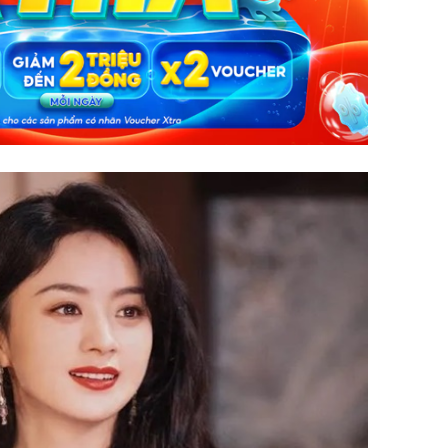
Hồ Ngọc 
như cô g
Thụy Đi