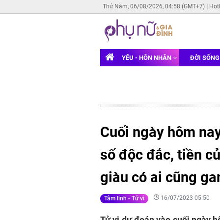
Thứ Năm, 06/08/2026, 04:58 (GMT+7)
Hot
YÊU - HÔN NHÂN
ĐỜI SỐN
Cuối ngày hôm nay
số độc đắc, tiền củ
giàu có ai cũng ga
16/07/2023 05:50
Tâm linh - Tử vi
Tử vi dự đoán vào cuối ngày h