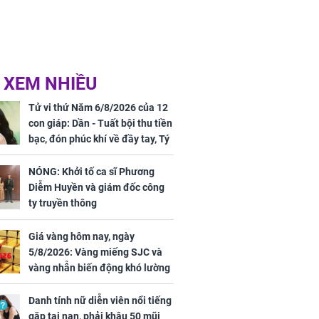
 XEM NHIỀU
Tử vi thứ Năm 6/8/2026 của 12
con giáp: Dần - Tuất bội thu tiền
bạc, đón phúc khí về đầy tay, Tý
- Mão công việc khó khăn, tiền
bạc đội nón ra đi
NÓNG: Khởi tố ca sĩ Phương
Diễm Huyền và giám đốc công
ty truyền thông
Giá vàng hôm nay, ngày
5/8/2026: Vàng miếng SJC và
vàng nhẫn biến động khó lường
Danh tính nữ diễn viên nổi tiếng
gặp tai nạn, phải khâu 50 mũi