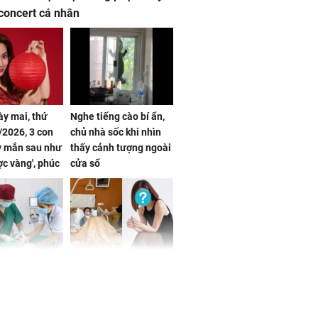
concert cá nhân
ày mai, thứ
Nghe tiếng cào bí ẩn,
2026, 3 con
chủ nhà sốc khi nhìn
y mắn sau như
thấy cảnh tượng ngoài
ợc vàng', phúc
cửa sổ
đầy, dễ giàu sụ
một đêm
 tuổi biến
Danh tính nữ diễn viên
ng mặt khi bị
nổi tiếng gặp tai nạn,
g xóm cắn
phải khâu 50 mũi