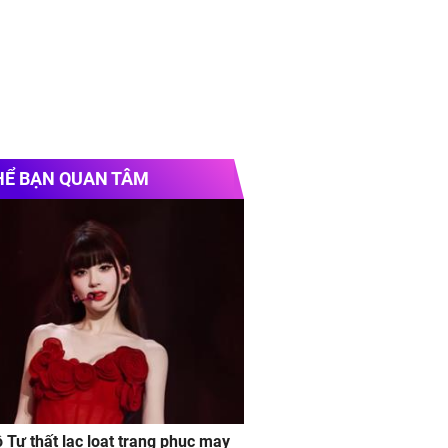
HỂ BẠN QUAN TÂM
ộ Tư thất lạc loạt trang phục may