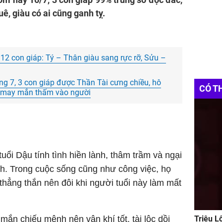
uê, giàu có ai cũng ganh tỵ.
12 con giáp: Tý – Thân giàu sang rực rỡ, Sửu –
ng 7, 3 con giáp được Thần Tài cưng chiều, hô
CÓ T
ó, may mắn thấm vào người
uổi Dậu tính tình hiền lành, thâm trầm và ngại
nh. Trong cuộc sống cũng như công việc, họ
 thẳng thắn nên đôi khi người tuổi này làm mất
ắn chiếu mệnh nên vận khí tốt, tài lộc dồi
Triệu L