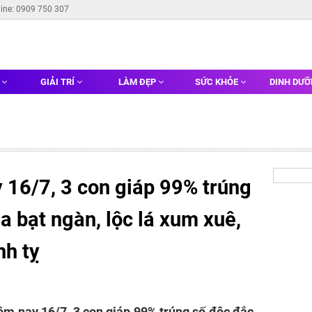
line: 0909 750 307
G
GIẢI TRÍ
LÀM ĐẸP
SỨC KHỎE
DINH DƯ
 16/7, 3 con giáp 99% trúng
a bạt ngàn, lộc lá xum xuê,
nh tỵ
ôm nay 16/7, 3 con giáp 99% trúng số độc đắc,