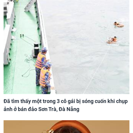
Đã tìm thấy một trong 3 cô gái bị sóng cuốn khi chụp
ảnh ở bán đảo Sơn Trà, Đà Nẵng