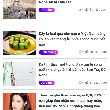
Nghệ An bị chia cắt
4 giờ 6 phút trước
Đời sống
Đây là loại quả chợ nào ở Việt Nam cũng
có, ăn vào mang lại nhiều công dụng bất
ngờ
4 giờ 28 phút trước
Dinh dưỡng
Đã tìm thấy một trong 3 cô gái bị sóng
cuốn khi chụp ảnh ở bán đảo Sơn Trà, Đà
Nẵng
4 giờ 57 phút trước
Đời sống
Thần Tài ghé thăm sau ngày 8/8/2026, 3
con giáp đón nhận 'cơn mưa may mắn',
tiền bạc dồi dào, sự nghiệp thăng hoa