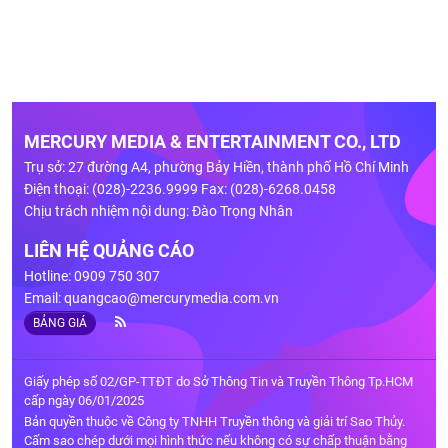
MERCURY MEDIA & ENTERTAINMENT CO., LTD
Trụ sở: 27 đường A4, phường Bảy Hiền, thành phố Hồ Chí Minh
Điện thoại: (028)-2236.9999 Fax: (028)-6268.0458
Chịu trách nhiệm nội dung: Đào Trọng Nhân
LIÊN HỆ QUẢNG CÁO
Hotline: 0909 750 307
Email:
quangcao@mercurymedia.com.vn
BẢNG GIÁ
Giấy phép số 02/GP-TTĐT do Sở Thông Tin và Truyền Thông Tp.HCM
cấp ngày 06/01/2025
Bản quyền thuộc về Công ty TNHH Truyền thông và giải trí Sao Thủy.
Cấm sao chép dưới mọi hình thức nếu không có sự chấp thuận bằng