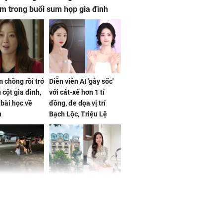
m trong buổi sum họp gia đình
 chồng rồi trở
Diễn viên AI 'gây sốc'
 cột gia đình,
với cát-xê hơn 1 tỉ
a bài học về
đồng, đe dọa vị trí
n
Bạch Lộc, Triệu Lệ
Dĩnh
 Nữ công nhân
Đỗ Mỹ Linh hé lộ góc
trên đường đi
bếp chill của nhà mới -
rong khu công
cạnh biệt thự bầu Hiển
Sóng Thần