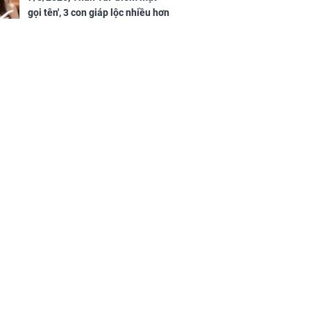
gọi tên', 3 con giáp lộc nhiều hơn
sông, tài vận sáng như trăng
Rằm, chính thức hết khổ