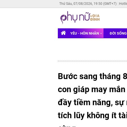
Thứ Sáu, 07/08/2026, 19:50 (GMT+7)
Hotl
YÊU - HÔN NHÂN
ĐỜI SỐN
Bước sang tháng 8
con giáp may mắn 
đầy tiềm năng, sự 
tích lũy không ít t