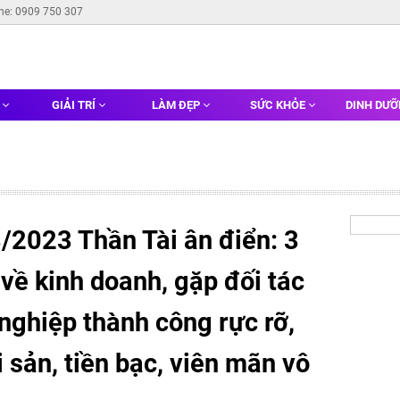
ine: 0909 750 307
G
GIẢI TRÍ
LÀM ĐẸP
SỨC KHỎE
DINH DƯ
/2023 Thần Tài ân điển: 3
về kinh doanh, gặp đối tác
nghiệp thành công rực rỡ,
ài sản, tiền bạc, viên mãn vô