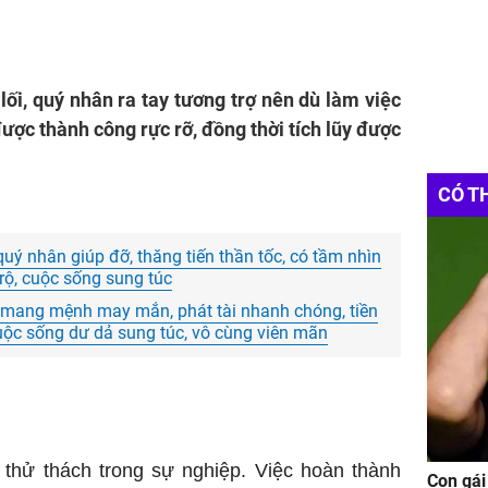
ối, quý nhân ra tay tương trợ nên dù làm việc
được thành công rực rỡ, đồng thời tích lũy được
CÓ T
uý nhân giúp đỡ, thăng tiến thần tốc, có tầm nhìn
rộ, cuộc sống sung túc
mang mệnh may mắn, phát tài nhanh chóng, tiền
uộc sống dư dả sung túc, vô cùng viên mãn
 thử thách trong sự nghiệp. Việc hoàn thành
Con gái