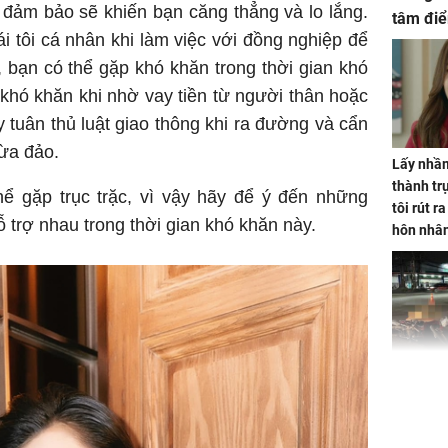
 đảm bảo sẽ khiến bạn căng thẳng và lo lắng.
tâm điể
 tôi cá nhân khi làm việc với đồng nghiệp để
h, bạn có thể gặp khó khăn trong thời gian khó
khó khăn khi nhờ vay tiền từ người thân hoặc
y tuân thủ luật giao thông khi ra đường và cẩn
lừa đảo.
Lấy nhầm
thành trụ
hể gặp trục trặc, vì vậy hãy để ý đến những
tôi rút r
 trợ nhau trong thời gian khó khăn này.
hôn nhâ
TP.HCM:
tử vong 
làm về t
nghiệp 