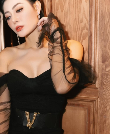
Sau 00h
8/8/2026
giàu san
đổi đời 
dung có 
ngày càn
sung túc