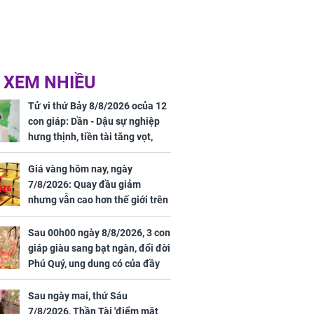
 XEM NHIỀU
Tử vi thứ Bảy 8/8/2026 ocủa 12
con giáp: Dần - Dậu sự nghiệp
hưng thịnh, tiền tài tăng vọt,
Mão - Thân công việc bất trắc,
tiền mất tật mang
Giá vàng hôm nay, ngày
7/8/2026: Quay đầu giảm
nhưng vẫn cao hơn thế giới trên
7 triệu đồng
Sau 00h00 ngày 8/8/2026, 3 con
giáp giàu sang bạt ngàn, đổi đời
Phú Quý, ung dung có của đầy
nhà, ngày càng hưng thịnh sung
túc
Sau ngày mai, thứ Sáu
7/8/2026, Thần Tài 'điểm mặt