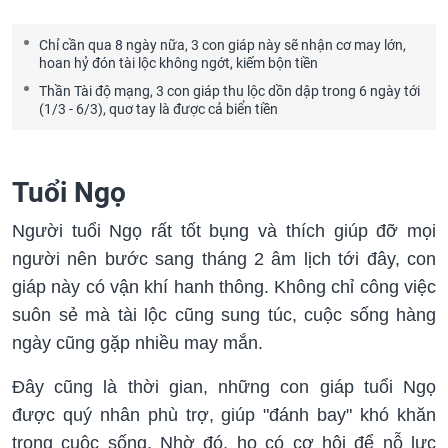
Chỉ cần qua 8 ngày nữa, 3 con giáp này sẽ nhận cơ may lớn,
hoan hỷ đón tài lộc không ngớt, kiếm bộn tiền
Thần Tài độ mạng, 3 con giáp thu lộc dồn dập trong 6 ngày tới
(1/3 - 6/3), quơ tay là được cả biển tiền
Tuổi Ngọ
Người tuổi Ngọ rất tốt bụng và thích giúp đỡ mọi
người nên bước sang tháng 2 âm lịch tới đây, con
giáp này có vận khí hanh thông. Không chỉ công việc
suôn sẻ mà tài lộc cũng sung túc, cuộc sống hàng
ngày cũng gặp nhiều may mắn.
Đây cũng là thời gian, những con giáp tuổi Ngọ
được quý nhân phù trợ, giúp "đánh bay" khó khăn
trong cuộc sống. Nhờ đó, họ có cơ hội để nỗ lực