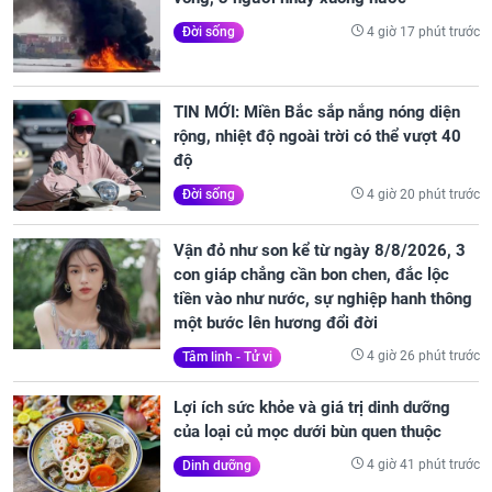
4 giờ 17 phút trước
Đời sống
TIN MỚI: Miền Bắc sắp nắng nóng diện
rộng, nhiệt độ ngoài trời có thể vượt 40
độ
4 giờ 20 phút trước
Đời sống
Vận đỏ như son kể từ ngày 8/8/2026, 3
con giáp chẳng cần bon chen, đắc lộc
tiền vào như nước, sự nghiệp hanh thông
một bước lên hương đổi đời
4 giờ 26 phút trước
Tâm linh - Tử vi
Lợi ích sức khỏe và giá trị dinh dưỡng
của loại củ mọc dưới bùn quen thuộc
4 giờ 41 phút trước
Dinh dưỡng