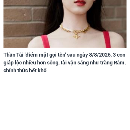
Thần Tài 'điểm mặt gọi tên' sau ngày 8/8/2026, 3 con
giáp lộc nhiều hơn sông, tài vận sáng như trăng Rằm,
chính thức hết khổ