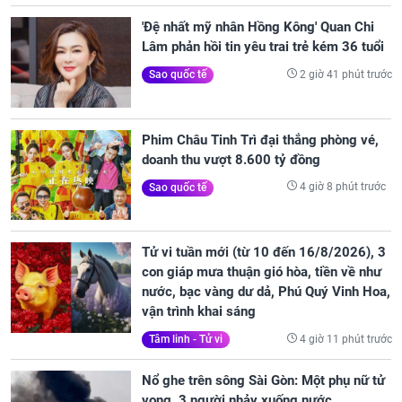
'Đệ nhất mỹ nhân Hồng Kông' Quan Chi
Lâm phản hồi tin yêu trai trẻ kém 36 tuổi
2 giờ 41 phút trước
Sao quốc tế
Phim Châu Tinh Trì đại thắng phòng vé,
doanh thu vượt 8.600 tỷ đồng
4 giờ 8 phút trước
Sao quốc tế
Tử vi tuần mới (từ 10 đến 16/8/2026), 3
con giáp mưa thuận gió hòa, tiền về như
nước, bạc vàng dư dả, Phú Quý Vinh Hoa,
vận trình khai sáng
4 giờ 11 phút trước
Tâm linh - Tử vi
Nổ ghe trên sông Sài Gòn: Một phụ nữ tử
vong, 3 người nhảy xuống nước