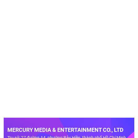
MERCURY MEDIA & ENTERTAINMENT CO., LTD
Trụ sở: 27 đường A4, phường Bảy Hiền, thành phố Hồ Chí Minh