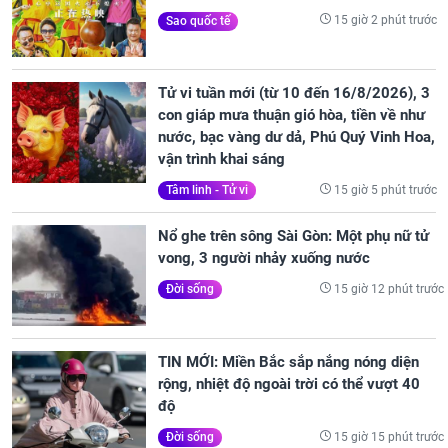
15 giờ 2 phút trước
Sao quốc tế
Tử vi tuần mới (từ 10 đến 16/8/2026), 3
con giáp mưa thuận gió hòa, tiền về như
nước, bạc vàng dư dả, Phú Quý Vinh Hoa,
vận trình khai sáng
15 giờ 5 phút trước
Tâm linh - Tử vi
Nổ ghe trên sông Sài Gòn: Một phụ nữ tử
vong, 3 người nhảy xuống nước
15 giờ 12 phút trước
Đời sống
TIN MỚI: Miền Bắc sắp nắng nóng diện
rộng, nhiệt độ ngoài trời có thể vượt 40
độ
15 giờ 15 phút trước
Đời sống