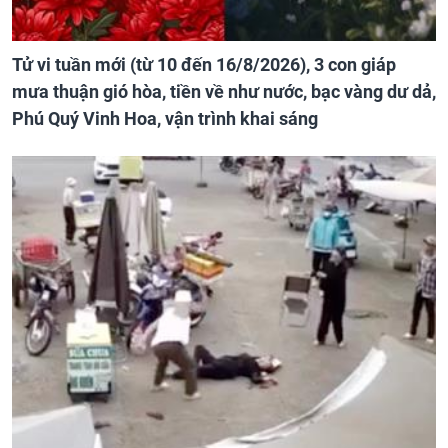
Tử vi tuần mới (từ 10 đến 16/8/2026), 3 con giáp
mưa thuận gió hòa, tiền về như nước, bạc vàng dư dả,
Phú Quý Vinh Hoa, vận trình khai sáng