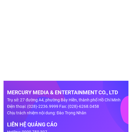
MERCURY MEDIA & ENTERTAINMENT CO., LTD
Trụ sở: 27 đường A4, phường Bảy Hiền, thành phố Hồ Chí Minh
Điện thoại: (028)-2236.9999 Fax: (028)-6268.0458
Chịu trách nhiệm nội dung: Đào Trọng Nhân
LIÊN HỆ QUẢNG CÁO