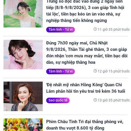
Trúng số độc đắc vào đúng 2 ngày liên
tiếp (8/8-9/8/2026), 3 con giáp 'lĩnh hội
tài lộc', tiền bạc kéo ùn ùn vào nhà, sự
nghiệp thăng tiến không ngừng
11 giờ 35 phút trước
Tâm linh - Tử vi
Đúng 7h30 ngày mai, Chủ Nhật
9/8/2026, Thần Tài ghé thăm, 3 con giáp
đón nhận 'cơn mưa may mắn', tiền bạc dồi
dào, sự nghiệp thăng hoa
12 giờ 15 phút trước
Tâm linh - Tử vi
'Đệ nhất mỹ nhân Hồng Kông' Quan Chi
Lâm phản hồi tin yêu trai trẻ kém 36 tuổi
13 giờ 35 phút trước
Sao quốc tế
Phim Châu Tinh Trì đại thắng phòng vé,
doanh thu vượt 8.600 tỷ đồng