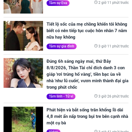
2 giờ 11 phút trước
Tâm sự Eva
Tiết lộ sốc của mẹ chồng khiến tôi không
biết có nên tiếp tục cuộc hôn nhân 7 năm
nữa hay không
3 giờ 11 phút trước
Tâm sự gia đình
Đúng 6h sáng ngày mai, thứ Bảy
8/8/2026, Thần Tài chỉ đích danh 3 con
giáp 'rơi trúng hố vàng', tiền bạc ùa về
nhà 'như lũ cuốn', vươn mình thành đại gia
trong phút chốc
3 giờ 26 phút trước
Tâm linh - Tử vi
Phát hiện và bắt sống trăn khổng lồ dài
4,8 mét ẩn nấp trong bụi tre bên cạnh nhà
một cụ bà
3 giờ 41 phút trước