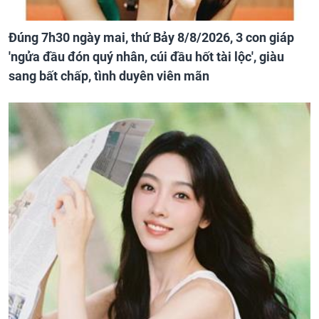
Đúng 7h30 ngày mai, thứ Bảy 8/8/2026, 3 con giáp
'ngửa đầu đón quý nhân, cúi đầu hốt tài lộc', giàu
sang bất chấp, tình duyên viên mãn