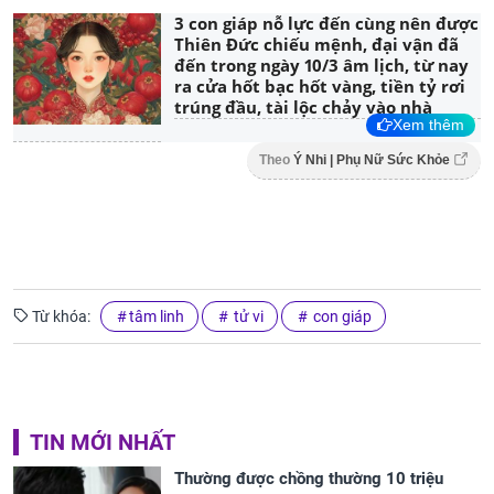
3 con giáp nỗ lực đến cùng nên được
Thiên Đức chiếu mệnh, đại vận đã
đến trong ngày 10/3 âm lịch, từ nay
ra cửa hốt bạc hốt vàng, tiền tỷ rơi
trúng đầu, tài lộc chảy vào nhà
Xem thêm
Theo
Ý Nhi | Phụ Nữ Sức Khỏe
Từ khóa:
tâm linh
tử vi
con giáp
TIN MỚI NHẤT
Thường được chồng thường 10 triệu