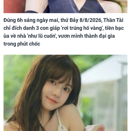
Đúng 6h sáng ngày mai, thứ Bảy 8/8/2026, Thần Tài
chỉ đích danh 3 con giáp 'rơi trúng hố vàng', tiền bạc
ùa về nhà 'như lũ cuốn', vươn mình thành đại gia
trong phút chốc