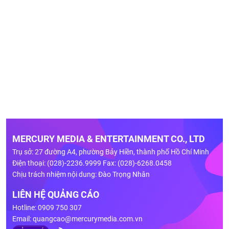
MERCURY MEDIA & ENTERTAINMENT CO., LTD
Trụ sở: 27 đường A4, phường Bảy Hiền, thành phố Hồ Chí Minh
Điện thoại: (028)-2236.9999 Fax: (028)-6268.0458
Chịu trách nhiệm nội dung: Đào Trọng Nhân
LIÊN HỆ QUẢNG CÁO
Hotline: 0909 750 307
Email:
quangcao@mercurymedia.com.vn