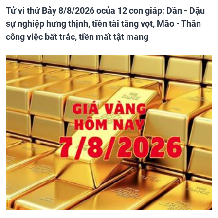
Tử vi thứ Bảy 8/8/2026 ocủa 12 con giáp: Dần - Dậu
sự nghiệp hưng thịnh, tiền tài tăng vọt, Mão - Thân
công việc bất trắc, tiền mất tật mang