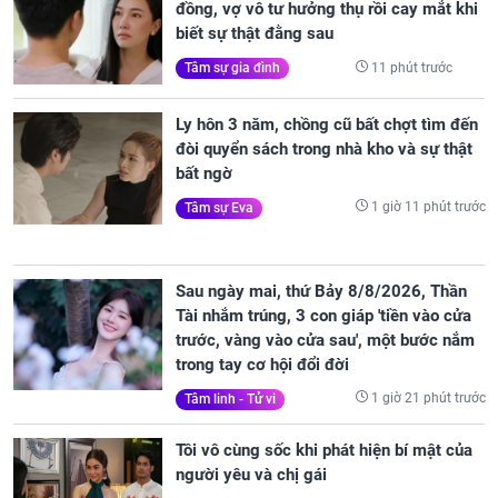
đồng, vợ vô tư hưởng thụ rồi cay mắt khi
biết sự thật đằng sau
11 phút trước
Tâm sự gia đình
Ly hôn 3 năm, chồng cũ bất chợt tìm đến
đòi quyển sách trong nhà kho và sự thật
bất ngờ
1 giờ 11 phút trước
Tâm sự Eva
Sau ngày mai, thứ Bảy 8/8/2026, Thần
Tài nhắm trúng, 3 con giáp 'tiền vào cửa
trước, vàng vào cửa sau', một bước nắm
trong tay cơ hội đổi đời
1 giờ 21 phút trước
Tâm linh - Tử vi
Tôi vô cùng sốc khi phát hiện bí mật của
người yêu và chị gái