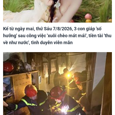
Kể từ ngày mai, thứ Sáu 7/8/2026, 3 con giáp 'số
hưởng' sau công việc 'xuôi chèo mát mái', tiền tài 'thu
về như nước', tình duyên viên mãn