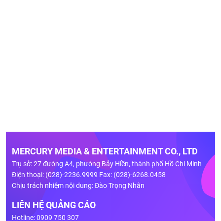
MERCURY MEDIA & ENTERTAINMENT CO., LTD
Trụ sở: 27 đường A4, phường Bảy Hiền, thành phố Hồ Chí Minh
Điện thoại: (028)-2236.9999 Fax: (028)-6268.0458
Chịu trách nhiệm nội dung: Đào Trọng Nhân
LIÊN HỆ QUẢNG CÁO
Hotline: 0909 750 307