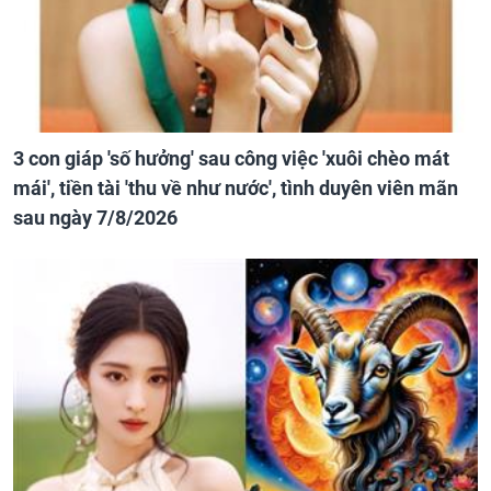
3 con giáp 'số hưởng' sau công việc 'xuôi chèo mát
mái', tiền tài 'thu về như nước', tình duyên viên mãn
sau ngày 7/8/2026