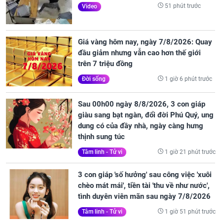
51 phút trước
Video
Giá vàng hôm nay, ngày 7/8/2026: Quay
đầu giảm nhưng vẫn cao hơn thế giới
trên 7 triệu đồng
1 giờ 6 phút trước
Đời sống
Sau 00h00 ngày 8/8/2026, 3 con giáp
giàu sang bạt ngàn, đổi đời Phú Quý, ung
dung có của đầy nhà, ngày càng hưng
thịnh sung túc
1 giờ 21 phút trước
Tâm linh - Tử vi
3 con giáp 'số hưởng' sau công việc 'xuôi
chèo mát mái', tiền tài 'thu về như nước',
tình duyên viên mãn sau ngày 7/8/2026
1 giờ 51 phút trước
Tâm linh - Tử vi