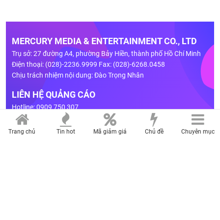
Trang chủ
Tin hot
Mã giảm giá
Chủ đề
Chuyên mục
Đúng 3 ngày 7,8, 9 tháng 8, 3 con giáp giàu lên bất
thình lình, đón Lộc Trời tới tấp, nằm ngủ trên đống
tiền, mọi điều thuận lợi