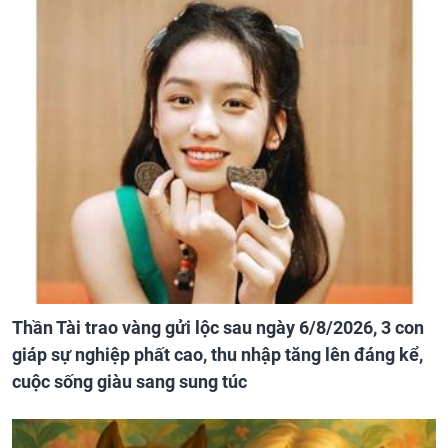
Từ ngày 8/8 đến 18/8/2026, 3 con giáp được trời ban
VẬN MAY HIẾM CÓ, tiền bạc tự động kéo về, Thần
May Mắn lâm môn