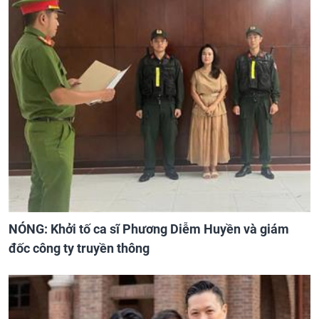
Tử vi thứ Năm 6/8/2026 của 12 con giáp: Dần - Tuất
bội thu tiền bạc, đón phúc khí về đầy tay, Tý - Mão
công việc khó khăn, tiền bạc đội nón ra đi