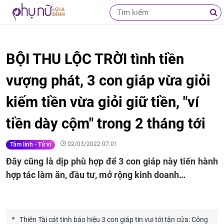
BỘI THU LỘC TRỜI tình tiền
vượng phát, 3 con giáp vừa giỏi
kiếm tiền vừa giỏi giữ tiền, "ví
tiền dày cộm" trong 2 tháng tới
02/03/2022 07:01
Tâm linh - Tử vi
Đây cũng là dịp phù hợp để 3 con giáp này tiến hành
hợp tác làm ăn, đầu tư, mở rộng kinh doanh…
Thiên Tài cát tinh báo hiệu 3 con giáp tin vui tới tận cửa: Công