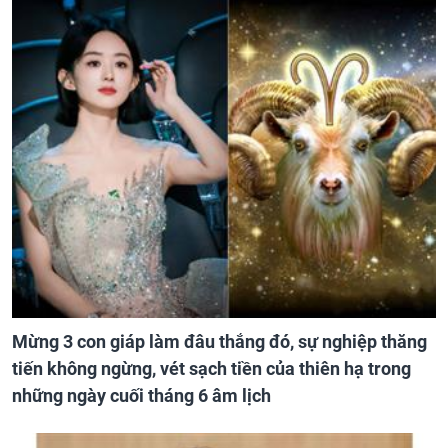
Trúng số độc đắc vào 2 ngày liên tiếp (6 và 8/8), 3
con giáp vạn sự hanh thông, giàu sang vô đối, sự
nghiệp thăng tiến vượt bậc, nhà lầu xe đẹp chờ sẵn