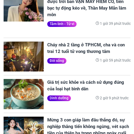
được trời ban VẬN MAY HIẾM CÓ, tiền
bạc tự động kéo về, Thần May Mắn lâm
môn
1 giờ 39 phút trước
Tâm linh - Tử vi
Cháy nhà 2 tầng ở TPHCM, cha và con
trai 12 tuổi tử vong thương tâm
1 giờ 59 phút trước
Đời sống
Giá trị sức khỏe và cách sử dụng đúng
của loại hạt bình dân
2 giờ 9 phút trước
Dinh dưỡng
Mừng 3 con giáp làm đâu thắng đó, sự
nghiệp thăng tiến không ngừng, vét sạch
tiền của thiên hạ trong những ngày cuối