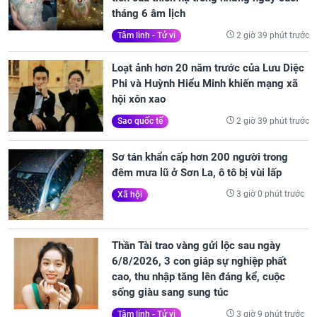
tháng 6 âm lịch
2 giờ 39 phút trước
Tâm linh - Tử vi
Loạt ảnh hơn 20 năm trước của Lưu Diệc
Phi và Huỳnh Hiểu Minh khiến mạng xã
hội xôn xao
2 giờ 39 phút trước
Sao quốc tế
Sơ tán khẩn cấp hơn 200 người trong
đêm mưa lũ ở Sơn La, ô tô bị vùi lấp
3 giờ 0 phút trước
Xã hội
Thần Tài trao vàng gửi lộc sau ngày
6/8/2026, 3 con giáp sự nghiệp phất
cao, thu nhập tăng lên đáng kể, cuộc
sống giàu sang sung túc
3 giờ 9 phút trước
Tâm linh - Tử vi