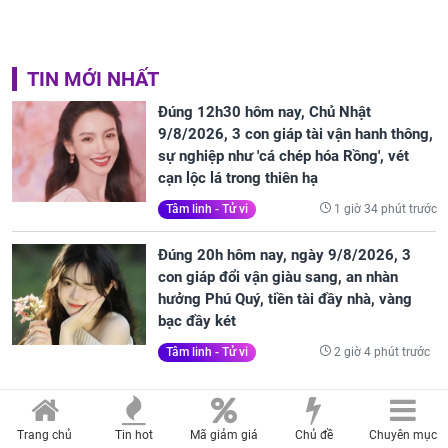
TIN MỚI NHẤT
Đúng 12h30 hôm nay, Chủ Nhật
9/8/2026, 3 con giáp tài vận hanh thông,
sự nghiệp như 'cá chép hóa Rồng', vét
cạn lộc lá trong thiên hạ
1 giờ 34 phút trước
Tâm linh - Tử vi
Đúng 20h hôm nay, ngày 9/8/2026, 3
con giáp đổi vận giàu sang, an nhàn
hưởng Phú Quý, tiền tài đầy nhà, vàng
bạc đầy két
2 giờ 4 phút trước
Tâm linh - Tử vi
Đúng ngày mai, thứ Hai 10/8/2026, 3
Trang chủ
Tin hot
Mã giảm giá
Chủ đề
Chuyên mục
con giáp được Quý Nhân nâng đỡ, tài lộc