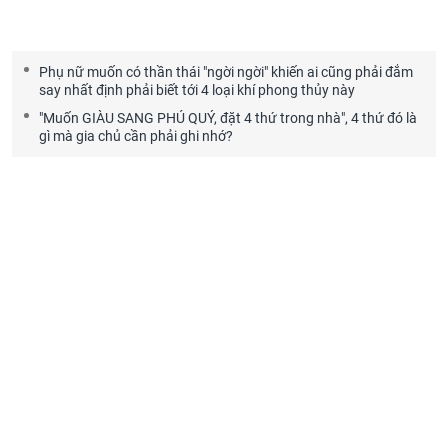
Phụ nữ muốn có thần thái "ngời ngời" khiến ai cũng phải đắm
say nhất định phải biết tới 4 loại khí phong thủy này
"Muốn GIÀU SANG PHÚ QUÝ, đặt 4 thứ trong nhà", 4 thứ đó là
gì mà gia chủ cần phải ghi nhớ?