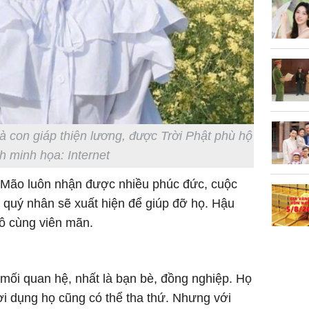
con gái 
4 lần ph
bất ngờ
Danh tín
nổi tiếng
phải khâ
là con giáp thiện lương, được Trời Phật phù hộ
h minh họa: Internet
 Mão luôn nhận được nhiều phúc đức, cuộc
 quý nhân sẽ xuất hiện để giúp đỡ họ. Hậu
vô cùng viên mãn.
 mối quan hệ, nhất là bạn bè, đồng nghiệp. Họ
lợi dụng họ cũng có thể tha thứ. Nhưng với