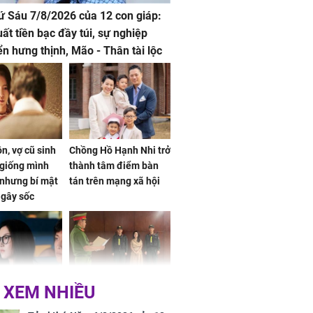
hứ Sáu 7/8/2026 của 12 con giáp:
uất tiền bạc đầy túi, sự nghiệp
iển hưng thịnh, Mão - Thân tài lộc
, mọi sự khó thành công mỹ mãn
n, vợ cũ sinh
Chồng Hồ Hạnh Nhi trở
giống mình
thành tâm điểm bàn
nhưng bí mật
tán trên mạng xã hội
 gây sốc
 XEM NHIỀU
 ở tuổi 20 của
NÓNG: Khởi tố ca sĩ