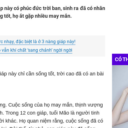
áp này có phúc đức trời ban, sinh ra đã có nhân
ng tốt, họ ắt gặp nhiều may mắn.
 nhạy, đặc biệt là ở 3 nàng giáp này!
vẫn khí chất ‘sang chảnh’ ngời ngời
CÓ T
iáp này chỉ cần sống tốt, trời cao đã có an bài
ơng
. Cuộc sống của họ may mắn, thịnh vượng
h. Trong 12 con giáp, tuổi Mão là người tinh
ười khác. Họ quan niệm rằng, cuộc sống đã có