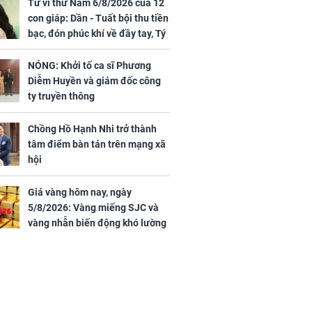
Vương Phi sau
Phương Diễm Huyền
Tử vi thứ Năm 6/8/2026 của 12
ẫu thuật gây
và giám đốc công ty
con giáp: Dần - Tuất bội thu tiền
truyền thông
bạc, đón phúc khí về đầy tay, Tý
- Mão công việc khó khăn, tiền
bạc đội nón ra đi
NÓNG: Khởi tố ca sĩ Phương
Diễm Huyền và giám đốc công
h nữ diễn viên
ty truyền thông
 gặp tai nạn,
u 50 mũi
Chồng Hồ Hạnh Nhi trở thành
tâm điểm bàn tán trên mạng xã
hội
Giá vàng hôm nay, ngày
5/8/2026: Vàng miếng SJC và
vàng nhẫn biến động khó lường