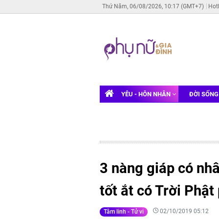
Thứ Năm, 06/08/2026, 10:17 (GMT+7)
Hot
YÊU - HÔN NHÂN
ĐỜI SỐN
3 nàng giáp có nhâ
tốt ắt có Trời Phật 
02/10/2019 05:12
Tâm linh - Tử vi