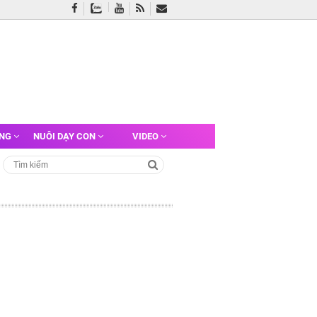
ỠNG
NUÔI DẠY CON
VIDEO