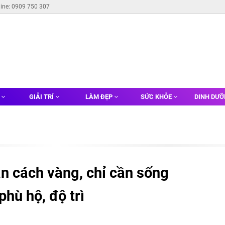
line: 0909 750 307
G
GIẢI TRÍ
LÀM ĐẸP
SỨC KHỎE
DINH DƯ
n cách vàng, chỉ cần sống
phù hộ, độ trì