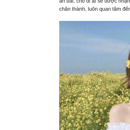
an bài, cho đi ắt sẽ được nhận
chân thành, luôn quan tâm đế