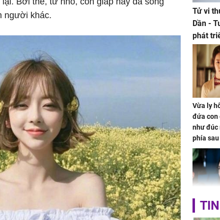
 lại. Bởi thế, từ nhỏ, con giáp này đã sống
Tử vi t
n người khác.
Dần - T
phát tr
ảm đạm
Vừa ly hô
đứa con 
như đúc 
phía sau
TIN
Nhan sắc