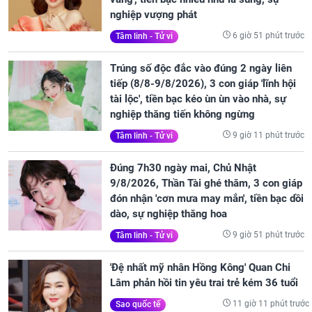
nghiệp vượng phát
6 giờ 51 phút trước
Tâm linh - Tử vi
Trúng số độc đắc vào đúng 2 ngày liên
tiếp (8/8-9/8/2026), 3 con giáp 'lĩnh hội
tài lộc', tiền bạc kéo ùn ùn vào nhà, sự
nghiệp thăng tiến không ngừng
9 giờ 11 phút trước
Tâm linh - Tử vi
Đúng 7h30 ngày mai, Chủ Nhật
9/8/2026, Thần Tài ghé thăm, 3 con giáp
đón nhận 'cơn mưa may mắn', tiền bạc dồi
dào, sự nghiệp thăng hoa
9 giờ 51 phút trước
Tâm linh - Tử vi
'Đệ nhất mỹ nhân Hồng Kông' Quan Chi
Lâm phản hồi tin yêu trai trẻ kém 36 tuổi
11 giờ 11 phút trước
Sao quốc tế