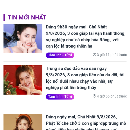
TIN MỚI NHẤT
Đúng 9h30 ngày mai, Chủ Nhật
9/8/2026, 3 con giáp tài vận hanh thông,
sự nghiệp như 'cá chép hóa Rồng', vét
cạn lộc lá trong thiên hạ
3 giờ 11 phút trước
Tâm linh - Tử vi
Trúng số độc đắc vào sau ngày
9/8/2026, 3 con giáp tiền của dư dôi, tài
lộc nối đuôi nhau chạy vào nhà, sự
nghiệp phất lên trông thấy
4 giờ 56 phút trước
Tâm linh - Tử vi
Đúng ngày mai, Chủ Nhật 9/8/2026,
Phật Tổ che chở 3 con giáp 'đạp trúng mỏ
vàng', tiền bạc nhiều như lá sung, sự