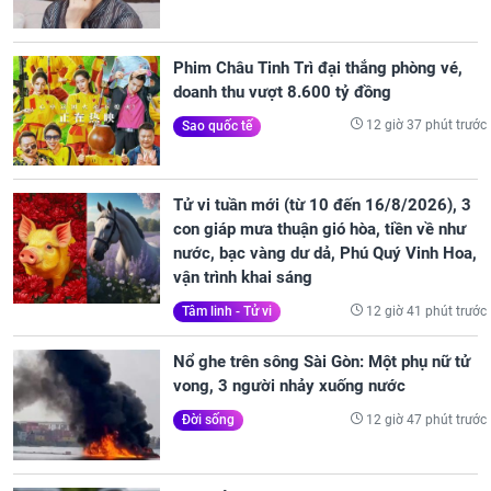
Phim Châu Tinh Trì đại thắng phòng vé,
doanh thu vượt 8.600 tỷ đồng
12 giờ 37 phút trước
Sao quốc tế
Tử vi tuần mới (từ 10 đến 16/8/2026), 3
con giáp mưa thuận gió hòa, tiền về như
nước, bạc vàng dư dả, Phú Quý Vinh Hoa,
vận trình khai sáng
12 giờ 41 phút trước
Tâm linh - Tử vi
Nổ ghe trên sông Sài Gòn: Một phụ nữ tử
vong, 3 người nhảy xuống nước
12 giờ 47 phút trước
Đời sống