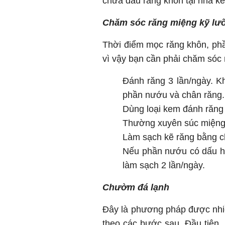
chữa đau răng khôn tại nhà kế
Chăm sóc răng miệng kỹ lưỡ
Thời điểm mọc răng khôn, ph
vì vậy bạn cần phải chăm sóc 
Đánh răng 3 lần/ngày. K
phần nướu và chân răng.
Dùng loại kem đánh răng 
Thường xuyên súc miệng 
Làm sạch kẽ răng bằng c
Nếu phần nướu có dấu hi
làm sạch 2 lần/ngày.
Chườm đá lạnh
Đây là phương pháp được nhiề
theo các bước sau. Đầu tiên,