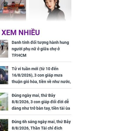
khổ
Phương Thúy:
Triệu Lệ Dĩnh liên tiếp
 XEM NHIỀU
ệu theo "lô",
được Kim Ưng ưu ái,
gái biệt thự
đãi ngộ đặc biệt gây
Danh tính đối tượng hành hung
ong "nốt nhạc"
chú ý
người phụ nữ ở giữa chợ ở
TP.HCM
Tử vi tuần mới (từ 10 đến
16/8/2026), 3 con giáp mưa
h đối tượng
thuận gió hòa, tiền về như nước,
ng người phụ
bạc vàng dư dả, Phú Quý Vinh
a chợ ở
Hoa, vận trình khai sáng
Đúng ngày mai, thứ Bảy
8/8/2026, 3 con giáp đổi đời dễ
dàng như trở bàn tay, tiền tài ùa
tới, ngồi không lộc cũng đến,
phú quý theo tới già
Đúng 6h sáng ngày mai, thứ Bảy
8/8/2026, Thần Tài chỉ đích