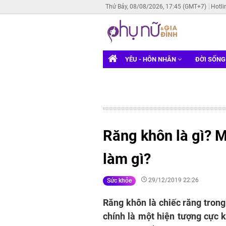
Thứ Bảy, 08/08/2026, 17:45 (GMT+7)
Hotli
YÊU - HÔN NHÂN
ĐỜI SỐN
Răng khôn là gì? M
làm gì?
29/12/2019 22:26
Sức khỏe
Răng khôn là chiếc răng tron
chính là một hiện tượng cực k