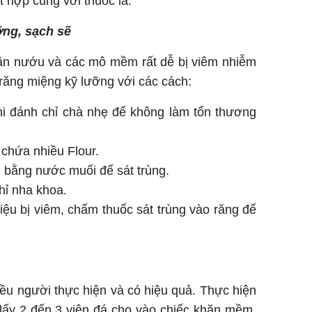
t hợp cùng với thuốc là:
ng, sạch sẽ
ần nướu và các mô mềm rất dễ bị viêm nhiễm
răng miệng kỹ lưỡng với các cách:
hi đánh chỉ chà nhẹ để không làm tổn thương
chứa nhiều Flour.
bằng nước muối để sát trùng.
hỉ nha khoa.
ệu bị viêm, chấm thuốc sát trùng vào răng để
u người thực hiện và có hiệu quả. Thực hiện
 lấy 2 đến 3 viên đá cho vào chiếc khăn mềm.