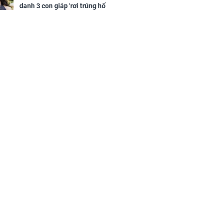
danh 3 con giáp 'rơi trúng hố
vàng', tiền bạc ùa về nhà 'như lũ
cuốn', vươn mình thành đại gia
trong phút chốc