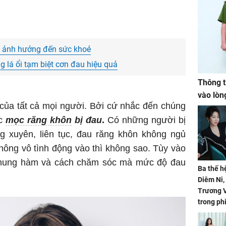
y ảnh hưởng đến sức khoẻ
g lá ổi tạm biệt cơn đau hiệu quả
Thông t
vào lòn
của tất cả mọi người. Bởi cứ nhắc đến chúng
ệc
mọc răng khôn
bị đau
.
Có những người bị
 xuyên, liên tục, đau răng khôn không ngủ
hông vô tình động vào thì không sao. Tùy vào
 khung hàm và cách chăm sóc mà mức độ đau
Ba thế h
Diêm Ni
Trương V
trong ph