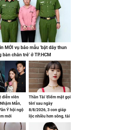
in MỚI vụ bảo mẫu 'bật dây thun
g bàn chân trẻ' ở TP.HCM
ệ diễn viên
Thần Tài 'điểm mặt gọi
, Nhậm Mẫn,
tên' sau ngày
ãn Ý hội ngộ
8/8/2026, 3 con giáp
im mới
lộc nhiều hơn sông, tài
vận sáng như trăng
Rằm, chính thức hết