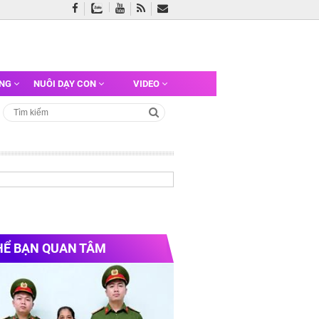
ỠNG
NUÔI DẠY CON
VIDEO
HỂ BẠN QUAN TÂM