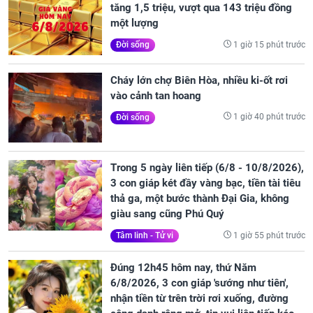
tăng 1,5 triệu, vượt qua 143 triệu đồng
một lượng
1 giờ 15 phút trước
Đời sống
Cháy lớn chợ Biên Hòa, nhiều ki-ốt rơi
vào cảnh tan hoang
1 giờ 40 phút trước
Đời sống
Trong 5 ngày liên tiếp (6/8 - 10/8/2026),
3 con giáp két đầy vàng bạc, tiền tài tiêu
thả ga, một bước thành Đại Gia, không
giàu sang cũng Phú Quý
1 giờ 55 phút trước
Tâm linh - Tử vi
Đúng 12h45 hôm nay, thứ Năm
6/8/2026, 3 con giáp 'sướng như tiên',
nhận tiền từ trên trời rơi xuống, đường