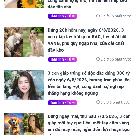
công danh rộng mở, tin vui liên tiếp kéo
đến tận nhà
2 giờ 25 phút trước
Tâm linh - Tử vi
Đúng 20h hôm nay, ngày 6/8/2026, 3
con giáp tay trái gom BẠC, tay phải hốt
VÀNG, phú quý ngập nhà, của cải chất
đầy kho
2 giờ 55 phút trước
Tâm linh - Tử vi
3 con giáp trúng số độc đắc đúng 300 tỷ
vào ngày 6/8/2026, hưởng trọn phúc lộc,
tiền tài tăng vọt, công danh sự nghiệp
thăng hạng không ngừng
3 giờ 5 phút trước
Tâm linh - Tử vi
Đúng ngày mai, thứ Sáu 7/8/2026, 3 con
giáp một tay quơ tiền, một tay cầm vàng,
ôm đủ may mắn, ngồi đếm lợi nhuận bạc