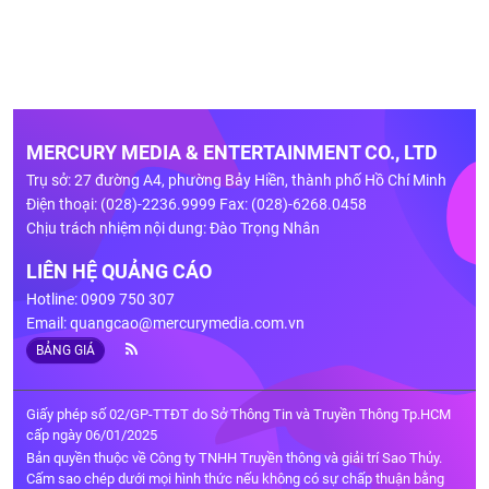
MERCURY MEDIA & ENTERTAINMENT CO., LTD
Trụ sở: 27 đường A4, phường Bảy Hiền, thành phố Hồ Chí Minh
Điện thoại: (028)-2236.9999 Fax: (028)-6268.0458
Chịu trách nhiệm nội dung: Đào Trọng Nhân
LIÊN HỆ QUẢNG CÁO
Hotline: 0909 750 307
Email:
quangcao@mercurymedia.com.vn
BẢNG GIÁ
Giấy phép số 02/GP-TTĐT do Sở Thông Tin và Truyền Thông Tp.HCM
cấp ngày 06/01/2025
Bản quyền thuộc về Công ty TNHH Truyền thông và giải trí Sao Thủy.
Cấm sao chép dưới mọi hình thức nếu không có sự chấp thuận bằng