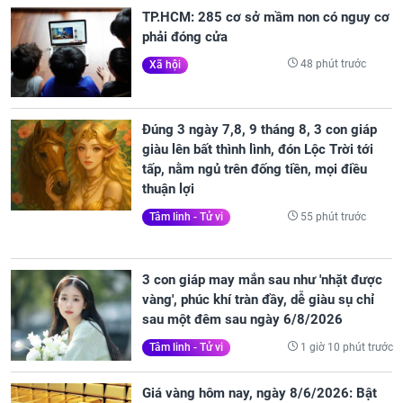
TP.HCM: 285 cơ sở mầm non có nguy cơ
phải đóng cửa
48 phút trước
Xã hội
Đúng 3 ngày 7,8, 9 tháng 8, 3 con giáp
giàu lên bất thình lình, đón Lộc Trời tới
tấp, nằm ngủ trên đống tiền, mọi điều
thuận lợi
55 phút trước
Tâm linh - Tử vi
3 con giáp may mắn sau như 'nhặt được
vàng', phúc khí tràn đầy, dễ giàu sụ chỉ
sau một đêm sau ngày 6/8/2026
1 giờ 10 phút trước
Tâm linh - Tử vi
Giá vàng hôm nay, ngày 8/6/2026: Bật