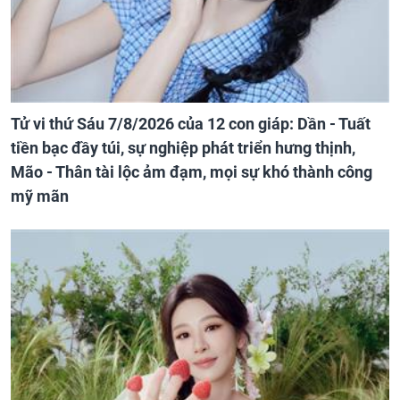
Tử vi thứ Sáu 7/8/2026 của 12 con giáp: Dần - Tuất
tiền bạc đầy túi, sự nghiệp phát triển hưng thịnh,
Mão - Thân tài lộc ảm đạm, mọi sự khó thành công
mỹ mãn