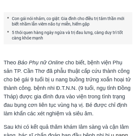
Con gái nói nhảm, co giật: Gia đình cho điều trị tâm thần mới
biết nhầm lẫn viêm não tự miễn, hiếm gặp
5 thói quen hàng ngày ngừa và trị đau lưng, càng duy trì tốt
càng khỏe mạnh
Theo
Báo Phụ nữ Online
cho biết, bệnh viện Phụ
sản TP. Cần Thơ đã phẫu thuật cấp cứu thành công
cho bé gái 9 tuổi bị u nang buồng trứng xoắn hoại tử
thành công. bệnh nhi Đ.T.N.N. (9 tuổi, ngụ tỉnh Đồng
Tháp) được gia đình đưa vào viện trong tình trạng
đau bụng cơn liên tục vùng hạ vị. Bé được chỉ định
làm khẩn các xét nghiệm và siêu âm.
Sau khi có kết quả thăm khám lâm sàng và cận lâm
sàng, bác sĩ chẩn đoán ban đầu bệnh nhi bị
u nang