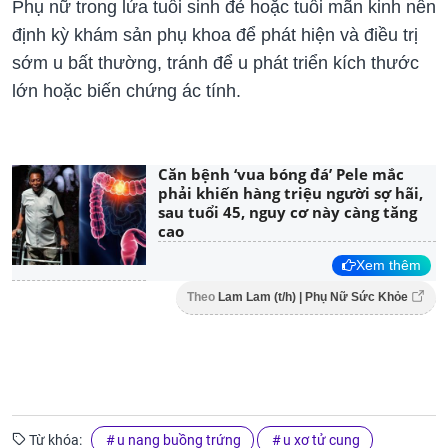
Phụ nữ trong lứa tuổi sinh đẻ hoặc tuổi mãn kinh nên
định kỳ khám sản phụ khoa để phát hiện và điều trị
sớm u bất thường, tránh để u phát triển kích thước
lớn hoặc biến chứng ác tính.
Căn bệnh ‘vua bóng đá’ Pele mắc
phải khiến hàng triệu người sợ hãi,
sau tuổi 45, nguy cơ này càng tăng
cao
Xem thêm
Theo
Lam Lam (t/h) | Phụ Nữ Sức Khỏe
Từ khóa:
u nang buồng trứng
u xơ tử cung