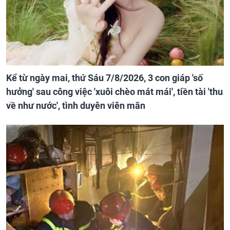
Kể từ ngày mai, thứ Sáu 7/8/2026, 3 con giáp 'số
hưởng' sau công việc 'xuôi chèo mát mái', tiền tài 'thu
về như nước', tình duyên viên mãn