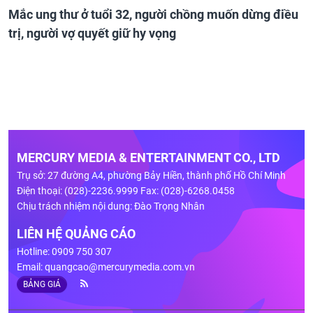
Mắc ung thư ở tuổi 32, người chồng muốn dừng điều
trị, người vợ quyết giữ hy vọng
MERCURY MEDIA & ENTERTAINMENT CO., LTD
Trụ sở: 27 đường A4, phường Bảy Hiền, thành phố Hồ Chí Minh
Điện thoại: (028)-2236.9999 Fax: (028)-6268.0458
Chịu trách nhiệm nội dung: Đào Trọng Nhân
LIÊN HỆ QUẢNG CÁO
Hotline: 0909 750 307
Email:
quangcao@mercurymedia.com.vn
BẢNG GIÁ