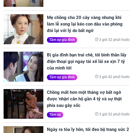
Mẹ chồng cho 20 cây vàng nhưng khi
làm lễ xong lại kéo con dâu vào phòng
đòi lại với lý do bất ngờ
3 giờ 32 phút trước
Tâm sự gia đình
Bị gia đình bạn trai chê, tôi bình thản lấy
điện thoại gọi ngay tài xế lái xe xịn 7 tỷ
của mình tới
3 giờ 42 phút trước
Tâm sự gia đình
Chồng mất hơn một tháng vợ bất ngờ
được 'nhận' căn hộ gần 4 tỷ và sự thật
phía sau gây sốc
3 giờ 52 phút trước
Tâm sự
Ngày ra tòa ly hôn, tôi đeo bộ trang sức 2