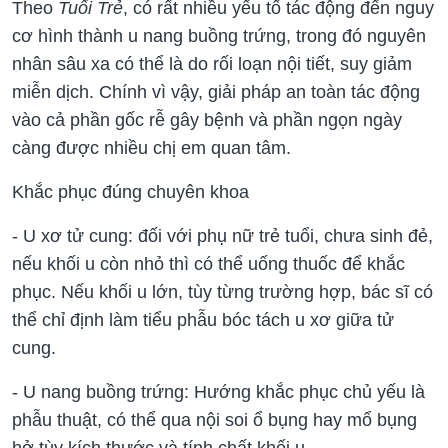
Theo
Tuổi Trẻ
, có rất nhiều yếu tố tác động đến nguy
cơ hình thành u nang buồng trứng, trong đó nguyên
nhân sâu xa có thể là do rối loạn nội tiết, suy giảm
miễn dịch. Chính vì vậy, giải pháp an toàn tác động
vào cả phần gốc rễ gây bệnh và phần ngọn ngày
càng được nhiều chị em quan tâm.
Khắc phục đúng chuyên khoa
- U xơ tử cung: đối với phụ nữ trẻ tuổi, chưa sinh đẻ,
nếu khối u còn nhỏ thì có thể uống thuốc để khắc
phục. Nếu khối u lớn, tùy từng trường hợp, bác sĩ có
thể chỉ định làm tiểu phẫu bóc tách u xơ giữa tử
cung.
- U nang buồng trứng: Hướng khắc phục chủ yếu là
phẫu thuật, có thể qua nội soi ổ bụng hay mổ bụng
hở tùy kích thước và tính chất khối u.