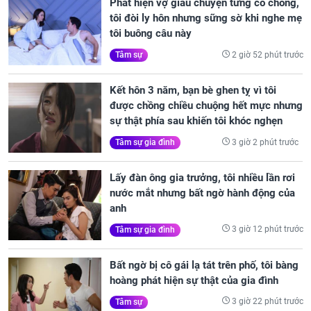
Phát hiện vợ giấu chuyện từng có chồng,
tôi đòi ly hôn nhưng sững sờ khi nghe mẹ
tôi buông câu này
2 giờ 52 phút trước
Tâm sự
Kết hôn 3 năm, bạn bè ghen tỵ vì tôi
được chồng chiều chuộng hết mực nhưng
sự thật phía sau khiến tôi khóc nghẹn
3 giờ 2 phút trước
Tâm sự gia đình
Lấy đàn ông gia trưởng, tôi nhiều lần rơi
nước mắt nhưng bất ngờ hành động của
anh
3 giờ 12 phút trước
Tâm sự gia đình
Bất ngờ bị cô gái lạ tát trên phố, tôi bàng
hoàng phát hiện sự thật của gia đình
3 giờ 22 phút trước
Tâm sự