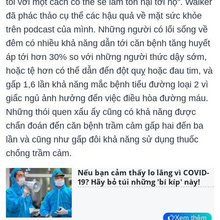
tôi với một cách có thể sẽ làm tổn hại tới họ". Walker
đã phác thảo cụ thể các hậu quả về mặt sức khỏe
trên podcast của mình. Những người có lối sống về
đêm có nhiều khả năng dẫn tới căn bệnh tăng huyết
áp tới hơn 30% so với những người thức dậy sớm,
hoặc tệ hơn có thể dẫn đến đột quỵ hoặc đau tim, và
gấp 1,6 lần khả năng mắc bệnh tiểu đường loại 2 vì
giấc ngủ ảnh hưởng đến việc điều hòa đường máu.
Những thói quen xấu ấy cũng có khả năng được
chẩn đoán đến căn bệnh trầm cảm gấp hai đến ba
lần và cũng như gấp đôi khả năng sử dụng thuốc
chống trầm cảm.
Nếu bạn cảm thấy lo lắng vì COVID-
19? Hãy bỏ túi những 'bí kíp' này!
Xem thêm