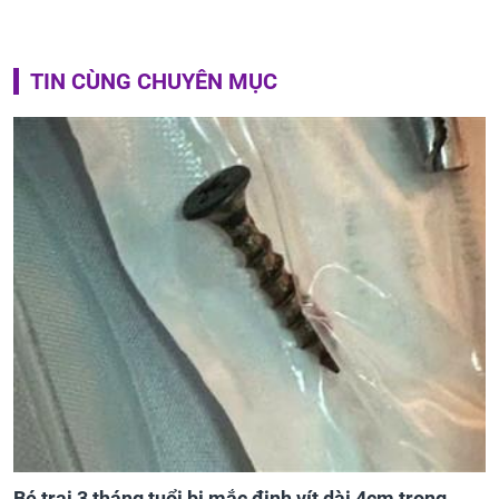
TIN CÙNG CHUYÊN MỤC
Bé trai 3 tháng tuổi bị mắc đinh vít dài 4cm trong