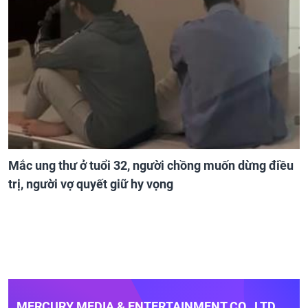
Mắc ung thư ở tuổi 32, người chồng muốn dừng điều
trị, người vợ quyết giữ hy vọng
MERCURY MEDIA & ENTERTAINMENT CO., LTD