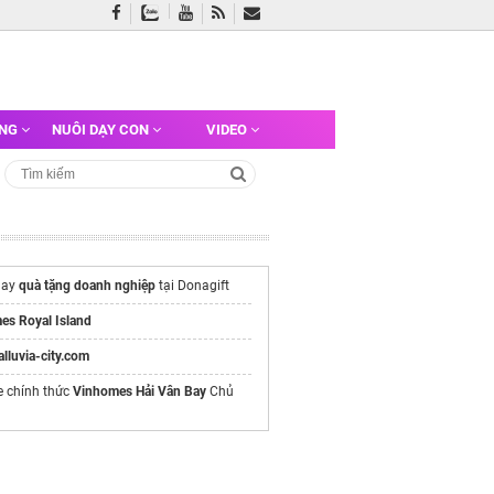
ỠNG
NUÔI DẠY CON
VIDEO
gay
quà tặng doanh nghiệp
tại Donagift
es Royal Island
/alluvia-city.com
e chính thức
Vinhomes Hải Vân Bay
Chủ