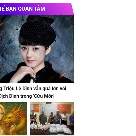
HỂ BẠN QUAN TÂM
g Triệu Lệ Dĩnh vẫn quá lớn với
ịch Đình trong 'Cửu Môn'