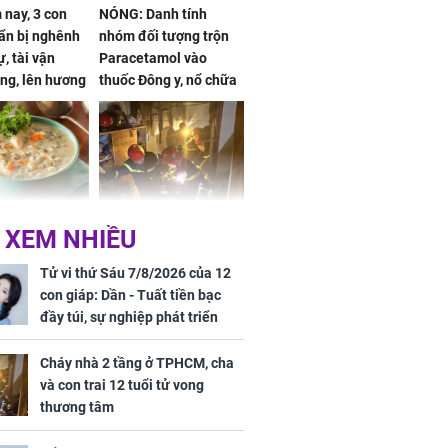
nay, 3 con
NÓNG: Danh tính
ẩn bị nghênh
nhóm đối tượng trộn
, tài vận
Paracetamol vào
ng, lên hương
thuốc Đông y, nổ chữa
g hóa Phượng,
bách bệnh
 may mắn về
ức khỏe và
Cháy nhà 2 tầng ở
 XEM NHIỀU
 dụng đúng
TPHCM, cha và con
 hạt bình dân
trai 12 tuổi tử vong
Tử vi thứ Sáu 7/8/2026 của 12
thương tâm
con giáp: Dần - Tuất tiền bạc
đầy túi, sự nghiệp phát triển
hưng thịnh, Mão - Thân tài lộc
ảm đạm, mọi sự khó thành công
Cháy nhà 2 tầng ở TPHCM, cha
mỹ mãn
và con trai 12 tuổi tử vong
ng nam diễn
thương tâm
 ngữ gây phản
c khi than