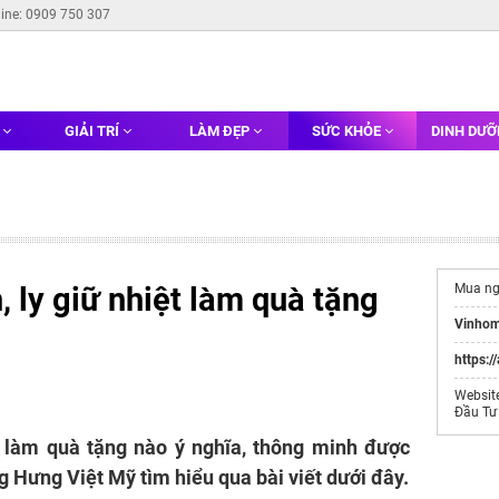
line: 0909 750 307
G
GIẢI TRÍ
LÀM ĐẸP
SỨC KHỎE
DINH DƯ
, ly giữ nhiệt làm quà tặng
Mua n
Vinhom
https:/
Websit
Đầu Tư
t làm quà tặng nào ý nghĩa, thông minh được
g Hưng Việt Mỹ tìm hiểu qua bài viết dưới đây.