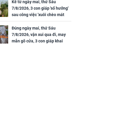
Kể từ ngày mai, thứ Sáu
7/8/2026, 3 con giáp 'số hưởng'
sau công việc 'xuôi chèo mát
mái', tiền tài 'thu về như nước',
tình duyên viên mãn
Đúng ngày mai, thứ Sáu
7/8/2026, vận xui qua đi, may
mắn gõ cửa, 3 con giáp khai
thông vận mệnh, tiền nhiều vô
kể, phước lộc đầy nhà, trúng số
độc đắc