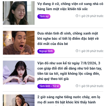
Vợ đang ở cữ, chồng viện cớ sang nhà cô
hàng làm một việc khiến tôi sốc
1 giờ 29 phút trước
Tâm sự
Đưa nhân tình đi sinh, chồng xanh mặt
khi nghe bác sĩ tiết lộ điểm đặc biệt về
đôi mắt của đứa bé
1 giờ 39 phút trước
Ngoại tình
Vận đỏ như son kể từ ngày 7/8/2026, 3
con giáp đổi đời dễ dàng như trở bàn tay,
tiền tài ùa tới, ngồi không lộc cũng đến,
phú quý theo tới già
1 giờ 59 phút trước
Tâm linh - Tử vi
2 giờ sáng nghe tiếng nước chảy, em lọ
mọ đi xem thì bật khóc khi thấy hành