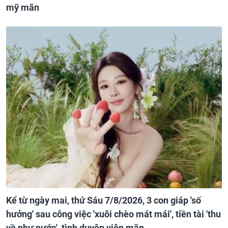
mỹ mãn
Kể từ ngày mai, thứ Sáu 7/8/2026, 3 con giáp 'số
hưởng' sau công việc 'xuôi chèo mát mái', tiền tài 'thu
về như nước', tình duyên viên mãn