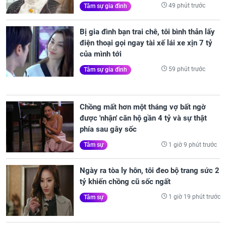
49 phút trước
Tâm sự gia đình
Bị gia đình bạn trai chê, tôi bình thản lấy
điện thoại gọi ngay tài xế lái xe xịn 7 tỷ
của mình tới
59 phút trước
Tâm sự gia đình
Chồng mất hơn một tháng vợ bất ngờ
được 'nhận' căn hộ gần 4 tỷ và sự thật
phía sau gây sốc
1 giờ 9 phút trước
Tâm sự
Ngày ra tòa ly hôn, tôi đeo bộ trang sức 2
tỷ khiến chồng cũ sốc ngất
1 giờ 19 phút trước
Tâm sự