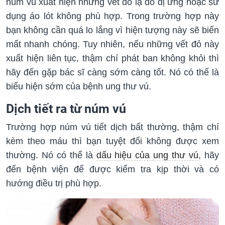
núm vú xuất hiện những vết đỏ lạ do dị ứng hoặc sử
dụng áo lót không phù hợp. Trong trường hợp này
bạn không cần quá lo lắng vì hiện tượng này sẽ biến
mất nhanh chóng. Tuy nhiên, nếu những vết đỏ này
xuất hiện liên tục, thậm chí phát ban không khỏi thì
hãy đến gặp bác sĩ càng sớm càng tốt. Nó có thể là
biểu hiện sớm của bệnh ung thư vú.
Dịch tiết ra từ núm vú
Trường hợp núm vú tiết dịch bất thường, thậm chí
kèm theo máu thì bạn tuyệt đối không được xem
thường. Nó có thể là
dấu hiệu của ung thư vú
, hãy
đến bệnh viện để được kiểm tra kịp thời và có
hướng điều trị phù hợp.