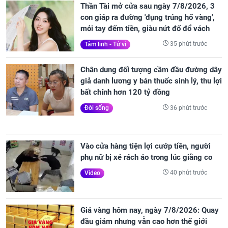
Thần Tài mở cửa sau ngày 7/8/2026, 3
con giáp ra đường 'đụng trúng hố vàng',
mỏi tay đếm tiền, giàu nứt đố đổ vách
35 phút trước
Tâm linh - Tử vi
Chân dung đối tượng cầm đầu đường dây
giả danh lương y bán thuốc sinh lý, thu lợi
bất chính hơn 120 tỷ đồng
36 phút trước
Đời sống
Vào cửa hàng tiện lợi cướp tiền, người
phụ nữ bị xé rách áo trong lúc giằng co
40 phút trước
Video
Giá vàng hôm nay, ngày 7/8/2026: Quay
đầu giảm nhưng vẫn cao hơn thế giới