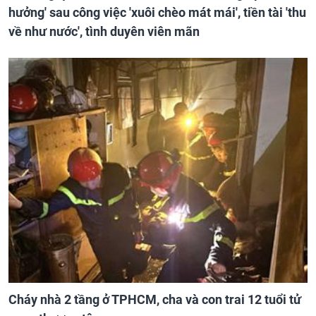
hưởng' sau công việc 'xuôi chèo mát mái', tiền tài 'thu
về như nước', tình duyên viên mãn
Cháy nhà 2 tầng ở TPHCM, cha và con trai 12 tuổi tử