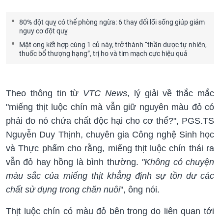
80% đột quỵ có thể phòng ngừa: 6 thay đổi lối sống giúp giảm
nguy cơ đột quỵ
Mật ong kết hợp cùng 1 củ này, trở thành “thần dược tự nhiên,
thuốc bổ thượng hạng”, trị ho và tim mạch cực hiệu quả
Theo thông tin từ
VTC News
, lý giải về thắc mắc
"miếng thịt luộc chín mà vẫn giữ nguyên màu đỏ có
phải đo nó chứa chất độc hại cho cơ thể?", PGS.TS
Nguyễn Duy Thịnh, chuyên gia Công nghệ Sinh học
và Thực phẩm cho rằng, miếng thịt luộc chín thái ra
vẫn đỏ hay hồng là bình thường.
"Không có chuyện
màu sắc của miếng thịt khẳng định sự tồn dư các
chất sử dụng trong chăn nuôi
", ông nói.
Thịt luộc chín có màu đỏ bên trong do liên quan tới