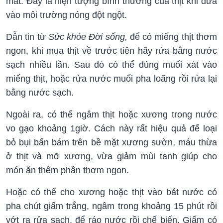
mắt. Đây là hiện tượng bình thường của thịt khi đưa
vào môi trường nóng đột ngột.
Dẫn tin từ
Sức khỏe Đời sống,
để có miếng thịt thơm
ngon, khi mua thịt về trước tiên hãy rửa bằng nước
sạch nhiều lần. Sau đó có thể dùng muối xát vào
miếng thịt, hoặc rửa nước muối pha loãng rồi rửa lại
bằng nước sạch.
Ngoài ra, có thể ngâm thịt hoặc xương trong nước
vo gạo khoảng 1giờ. Cách này rất hiệu quả để loại
bỏ bụi bẩn bám trên bề mặt xương sườn, máu thừa
ở thịt và mỡ xương, vừa giảm mùi tanh giúp cho
món ăn thêm phần thơm ngon.
Hoặc có thể cho xương hoặc thịt vào bát nước có
pha chút giấm trắng, ngâm trong khoảng 15 phút rồi
vớt ra rửa sạch, để ráo nước rồi chế biến. Giấm có