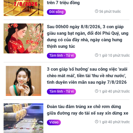
trên 7 triệu đồng
56 phút trước
Đời sống
Sau 00h00 ngày 8/8/2026, 3 con giáp
giàu sang bạt ngàn, đổi đời Phú Quý, ung
dung có của đầy nhà, ngày càng hưng
thịnh sung túc
1 giờ 10 phút trước
Tâm linh - Tử vi
3 con giáp 'số hưởng' sau công việc 'xuôi
chèo mát mái', tiền tài 'thu về như nước',
tình duyên viên mãn sau ngày 7/8/2026
1 giờ 40 phút trước
Tâm linh - Tử vi
Đoàn tàu đâm trúng xe chở rơm dừng
giữa đường ray do tài xế say xỉn dừng xe
1 giờ 40 phút trước
Video