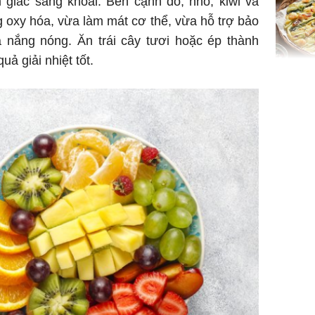
giác sảng khoái. Bên cạnh đó, nho, kiwi và
 oxy hóa, vừa làm mát cơ thể, vừa hỗ trợ bảo
a nắng nóng. Ăn trái cây tươi hoặc ép thành
ả giải nhiệt tốt.
Không ng
vài nghìn
nhiều cô
cho sức 
Tử vi th
7/8/2026
giáp: Dần
bạc đầy 
phát tri