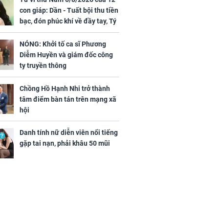
con giáp: Dần - Tuất bội thu tiền
bạc, đón phúc khí về đầy tay, Tý
- Mão công việc khó khăn, tiền
bạc đội nón ra đi
NÓNG: Khởi tố ca sĩ Phương
Diễm Huyền và giám đốc công
ty truyền thông
Chồng Hồ Hạnh Nhi trở thành
tâm điểm bàn tán trên mạng xã
hội
Danh tính nữ diễn viên nổi tiếng
gặp tai nạn, phải khâu 50 mũi