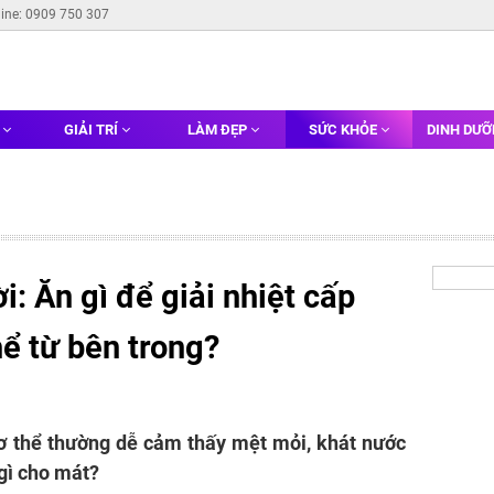
line: 0909 750 307
G
GIẢI TRÍ
LÀM ĐẸP
SỨC KHỎE
DINH DƯ
: Ăn gì để giải nhiệt cấp
hể từ bên trong?
cơ thể thường dễ cảm thấy mệt mỏi, khát nước
 gì cho mát?