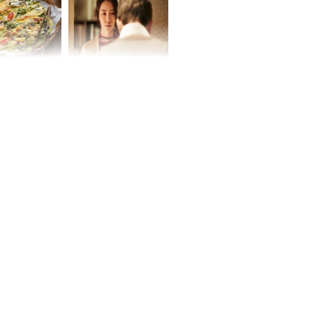
chất đầy kho
ờ loại rau chỉ
Vừa ly hôn, vợ cũ sinh
 ở chợ lại có
đứa con giống mình
ng dụng tốt
như đúc nhưng bí mật
khỏe
phía sau gây sốc
ứ Sáu
 của 12 con
 - Tuất tiền
túi, sự nghiệp
ển hưng thịnh,