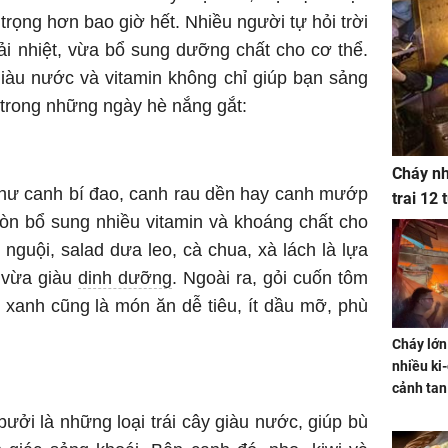
rọng hơn bao giờ hết. Nhiều người tự hỏi trời
ải nhiệt, vừa bổ sung dưỡng chất cho cơ thể.
iàu nước và vitamin không chỉ giúp bạn sảng
trong những ngày hè nắng gắt:
Cháy nh
ư canh bí đao, canh rau dền hay canh mướp
trai 12
còn bổ sung nhiều vitamin và khoáng chất cho
nguội, salad dưa leo, cà chua, xà lách là lựa
 vừa giàu
dinh dưỡng
. Ngoài ra, gỏi cuốn tôm
u xanh cũng là món ăn dễ tiêu, ít dầu mỡ, phù
Cháy lớn
nhiều ki-
cảnh tan
ưởi là những loại trái cây giàu nước, giúp bù