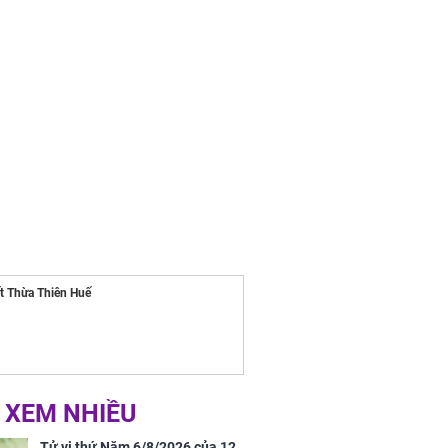
ân tài lộc ảm
 sự khó thành
 mãn
ết Thừa Thiên Huế
 XEM NHIỀU
Tử vi thứ Năm 6/8/2026 của 12