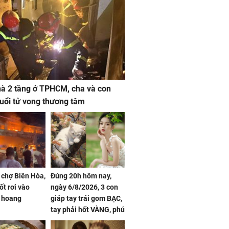
à 2 tầng ở TPHCM, cha và con
 tuổi tử vong thương tâm
 chợ Biên Hòa,
Đúng 20h hôm nay,
ốt rơi vào
ngày 6/8/2026, 3 con
 hoang
giáp tay trái gom BẠC,
tay phải hốt VÀNG, phú
quý ngập nhà, của cải