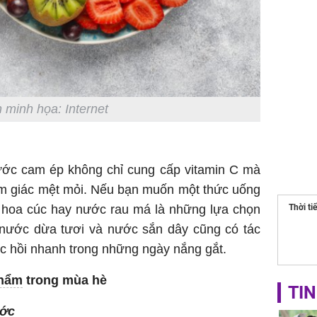
Mão - Th
đạm, mọi
công mỹ
 minh họa: Internet
ớc cam ép không chỉ cung cấp vitamin C mà
cảm giác mệt mỏi. Nếu bạn muốn một thức uống
trà hoa cúc hay nước rau má là những lựa chọn
Thời ti
, nước dừa tươi và nước sắn dây cũng có tác
ục hồi nhanh trong những ngày nắng gắt.
phẩm
trong mùa hè
TIN
ước