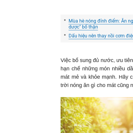
Mùa hè nóng đỉnh điểm: Ăn nga
dược" bổ thận
Dấu hiệu nên thay nồi cơm đi
Việc bổ sung đủ nước, ưu tiên
hạn chế những món nhiều dầu
mát mẻ và khỏe mạnh. Hãy cùn
trời nóng ăn gì cho mát cũng n