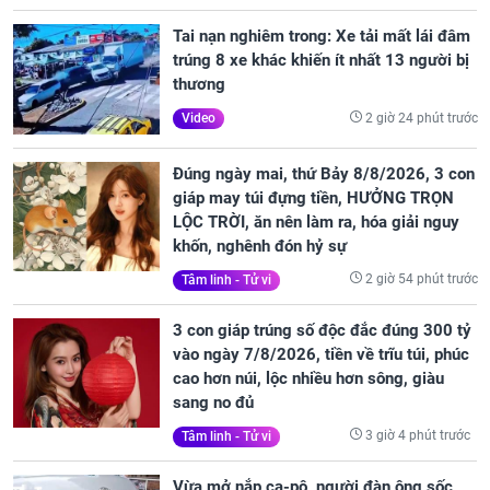
Tai nạn nghiêm trong: Xe tải mất lái đâm
trúng 8 xe khác khiến ít nhất 13 người bị
thương
2 giờ 24 phút trước
Video
Đúng ngày mai, thứ Bảy 8/8/2026, 3 con
giáp may túi đựng tiền, HƯỞNG TRỌN
LỘC TRỜI, ăn nên làm ra, hóa giải nguy
khốn, nghênh đón hỷ sự
2 giờ 54 phút trước
Tâm linh - Tử vi
3 con giáp trúng số độc đắc đúng 300 tỷ
vào ngày 7/8/2026, tiền về trĩu túi, phúc
cao hơn núi, lộc nhiều hơn sông, giàu
sang no đủ
3 giờ 4 phút trước
Tâm linh - Tử vi
Vừa mở nắp ca-pô, người đàn ông sốc