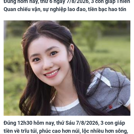
Đúng hôm nay, thứ 6 ngày 7/8/2026, 3 con giáp Thiên
Quan chiếu vận, sự nghiệp lao đao, tiền bạc hao tốn
Đúng 12h30 hôm nay, thứ Sáu 7/8/2026, 3 con giáp
tiền về trĩu túi, phúc cao hơn núi, lộc nhiều hơn sông,