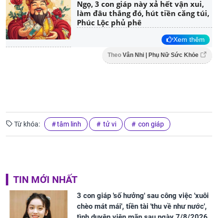
Ngọ, 3 con giáp này xả hết vận xui,
làm đâu thắng đó, hút tiền căng túi,
Phúc Lộc phủ phê
Xem thêm
Theo
Vân Nhi | Phụ Nữ Sức Khỏe
Từ khóa:
tâm linh
tử vi
con giáp
TIN MỚI NHẤT
3 con giáp 'số hưởng' sau công việc 'xuôi
chèo mát mái', tiền tài 'thu về như nước',
tình duyên viên mãn sau ngày 7/8/2026