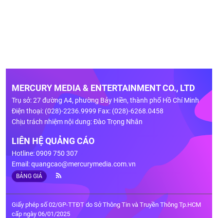
MERCURY MEDIA & ENTERTAINMENT CO., LTD
Trụ sở: 27 đường A4, phường Bảy Hiền, thành phố Hồ Chí Minh
Điện thoại: (028)-2236.9999 Fax: (028)-6268.0458
Chịu trách nhiệm nội dung: Đào Trọng Nhân
LIÊN HỆ QUẢNG CÁO
Hotline: 0909 750 307
Email:
quangcao@mercurymedia.com.vn
BẢNG GIÁ
Giấy phép số 02/GP-TTĐT do Sở Thông Tin và Truyền Thông Tp.HCM
cấp ngày 06/01/2025