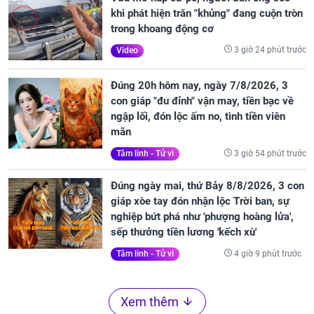
khi phát hiện trăn "khủng" đang cuộn tròn
trong khoang động cơ
3 giờ 24 phút trước
Video
Đúng 20h hôm nay, ngày 7/8/2026, 3
con giáp "đu đỉnh" vận may, tiền bạc về
ngập lối, đón lộc ấm no, tình tiền viên
mãn
3 giờ 54 phút trước
Tâm linh - Tử vi
Đúng ngày mai, thứ Bảy 8/8/2026, 3 con
giáp xòe tay đón nhận lộc Trời ban, sự
nghiệp bứt phá như 'phượng hoàng lửa',
sếp thưởng tiền lương 'kếch xù'
4 giờ 9 phút trước
Tâm linh - Tử vi
Xem thêm