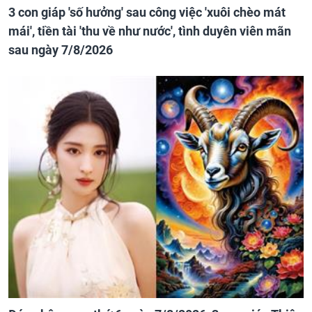
3 con giáp 'số hưởng' sau công việc 'xuôi chèo mát
mái', tiền tài 'thu về như nước', tình duyên viên mãn
sau ngày 7/8/2026