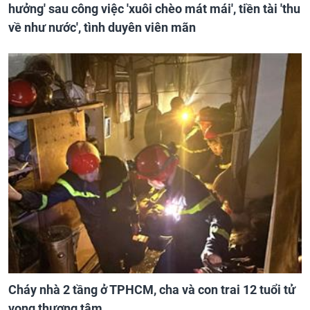
hưởng' sau công việc 'xuôi chèo mát mái', tiền tài 'thu
về như nước', tình duyên viên mãn
Cháy nhà 2 tầng ở TPHCM, cha và con trai 12 tuổi tử
vong thương tâm