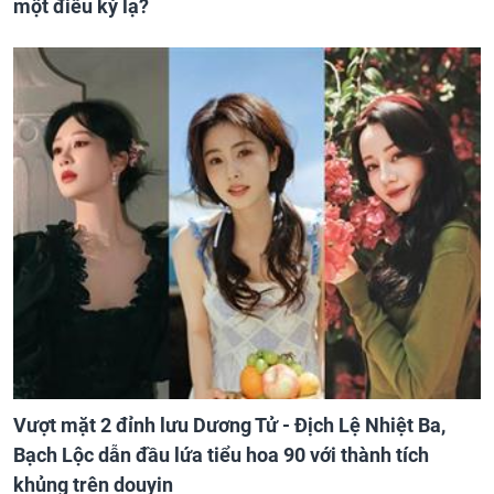
một điều kỳ lạ?
Vượt mặt 2 đỉnh lưu Dương Tử - Địch Lệ Nhiệt Ba,
Bạch Lộc dẫn đầu lứa tiểu hoa 90 với thành tích
khủng trên douyin