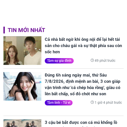
TIN MỚI NHẤT
Cả nhà bất ngờ khi ông nội để lại hết tài
sản cho cháu gái và sự thật phía sau còn
sốc hơn
49 phút trước
Tâm sự gia đình
Đúng 6h sáng ngày mai, thứ Sáu
7/8/2026, định mệnh an bài, 3 con giáp
vận trình như 'cá chép hóa rồng', giàu có
lên bất chấp, số đỏ chót như son
1 giờ 4 phút trước
Tâm linh - Tử vi
3 cậu bé bắt được con cá mú khổng lồ