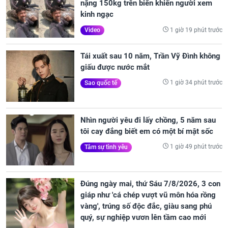
nặng 150kg trên biển khiến người xem
kinh ngạc
1 giờ 19 phút trước
Video
Tái xuất sau 10 năm, Trần Vỹ Đình không
giấu được nước mắt
1 giờ 34 phút trước
Sao quốc tế
Nhìn người yêu đi lấy chồng, 5 năm sau
tôi cay đắng biết em có một bí mật sốc
1 giờ 49 phút trước
Tâm sự tình yêu
Đúng ngày mai, thứ Sáu 7/8/2026, 3 con
giáp như 'cá chép vượt vũ môn hóa rồng
vàng', trúng số độc đắc, giàu sang phú
quý, sự nghiệp vươn lên tầm cao mới