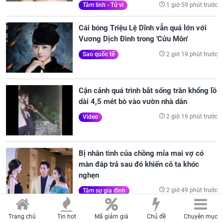
1 giờ 59 phút trước
Tâm linh - Tử vi
Cái bóng Triệu Lệ Dĩnh vẫn quá lớn với
Vương Dịch Đình trong 'Cửu Môn'
2 giờ 19 phút trước
Sao quốc tế
Cận cảnh quá trình bắt sống trăn khổng lồ
dài 4,5 mét bò vào vườn nhà dân
2 giờ 19 phút trước
Video
Bị nhân tình của chồng mỉa mai vợ có
màn đáp trả sau đó khiến cô ta khóc
nghẹn
2 giờ 49 phút trước
Tâm sự gia đình
Đúng 16h30 ngày mai, thứ Sáu
Trang chủ
Tin hot
Mã giảm giá
Chủ đề
Chuyên mục