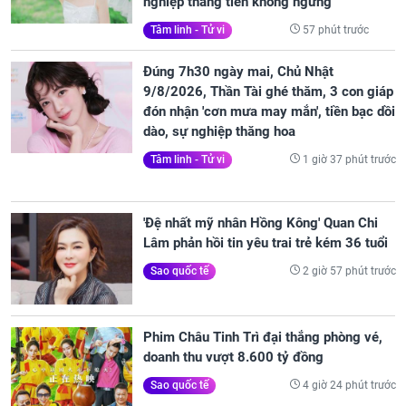
nghiệp thăng tiến không ngừng
57 phút trước
Tâm linh - Tử vi
Đúng 7h30 ngày mai, Chủ Nhật
9/8/2026, Thần Tài ghé thăm, 3 con giáp
đón nhận 'cơn mưa may mắn', tiền bạc dồi
dào, sự nghiệp thăng hoa
1 giờ 37 phút trước
Tâm linh - Tử vi
'Đệ nhất mỹ nhân Hồng Kông' Quan Chi
Lâm phản hồi tin yêu trai trẻ kém 36 tuổi
2 giờ 57 phút trước
Sao quốc tế
Phim Châu Tinh Trì đại thắng phòng vé,
doanh thu vượt 8.600 tỷ đồng
4 giờ 24 phút trước
Sao quốc tế