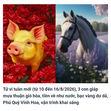
Tử vi tuần mới (từ 10 đến 16/8/2026), 3 con giáp
mưa thuận gió hòa, tiền về như nước, bạc vàng dư dả,
Phú Quý Vinh Hoa, vận trình khai sáng