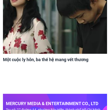
Một cuộc ly hôn, ba thế hệ mang vết thương
MERCURY MEDIA & ENTERTAINMENT CO., LTD
Trụ sở: 27 đường A4, phường Bảy Hiền, thành phố Hồ Chí Minh