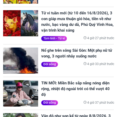
Tử vi tuần mới (từ 10 đến 16/8/2026), 3
con giáp mưa thuận gió hòa, tiền về như
nước, bạc vàng dư dả, Phú Quý Vinh Hoa,
vận trình khai sáng
4 giờ 27 phút trước
Tâm linh - Tử vi
Nổ ghe trên sông Sài Gòn: Một phụ nữ tử
vong, 3 người nhảy xuống nước
4 giờ 33 phút trước
Đời sống
TIN MỚI: Miền Bắc sắp nắng nóng diện
rộng, nhiệt độ ngoài trời có thể vượt 40
độ
4 giờ 37 phút trước
Đời sống
Vận đỏ như son kể từ ngày 8/8/2026, 3