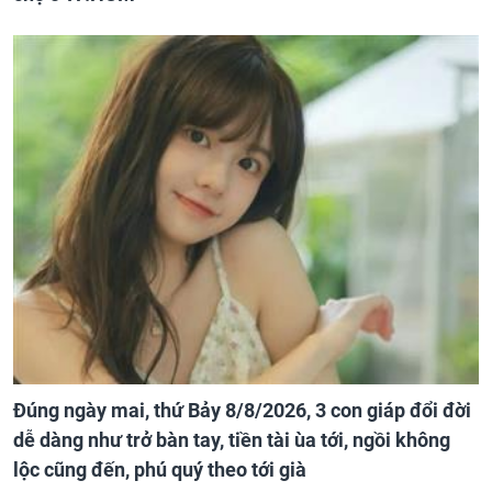
Đúng ngày mai, thứ Bảy 8/8/2026, 3 con giáp đổi đời
dễ dàng như trở bàn tay, tiền tài ùa tới, ngồi không
lộc cũng đến, phú quý theo tới già