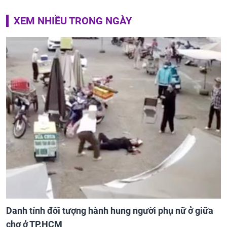
XEM NHIỀU TRONG NGÀY
Danh tính đối tượng hành hung người phụ nữ ở giữa
chợ ở TP.HCM