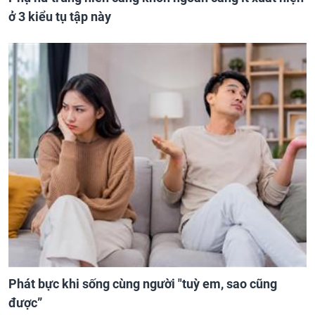
ở 3 kiểu tụ tập này
Phát bực khi sống cùng người "tuỳ em, sao cũng
được”