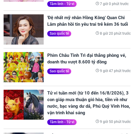
7 giờ 0 phút trước
Tâm linh - Tử vi
'Đệ nhất mỹ nhân Hồng Kông' Quan Chi
Lâm phản hồi tin yêu trai trẻ kém 36 tuổi
8 giờ 20 phút trước
Sao quốc tế
Phim Châu Tinh Trì đại thắng phòng vé,
doanh thu vượt 8.600 tỷ đồng
9 giờ 47 phút trước
Sao quốc tế
Tử vi tuần mới (từ 10 đến 16/8/2026), 3
con giáp mưa thuận gió hòa, tiền về như
nước, bạc vàng dư dả, Phú Quý Vinh Hoa,
vận trình khai sáng
9 giờ 50 phút trước
Tâm linh - Tử vi