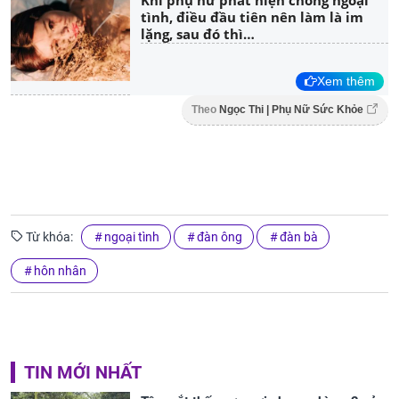
tình, điều đầu tiên nên làm là im
lặng, sau đó thì…
Xem thêm
Theo
Ngọc Thi | Phụ Nữ Sức Khỏe
Từ khóa:
ngoại tình
đàn ông
đàn bà
hôn nhân
TIN MỚI NHẤT