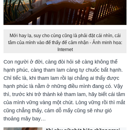
Mới hay lạ, suy cho cùng cũng là phải đặt cái nhìn, cái
tâm của mình vào để thấy để cảm nhận - Ảnh minh họa:
Internet
Con người ở đời, càng đòi hỏi sẽ càng không thể
hạnh phúc, càng tham lam càng tự chuốc bất hạnh.
Chỉ tiếc là, khi tham lam rồi lại chẳng ai thấy được
hạnh phúc là nằm ở những điều mình đang có. Vậy
thì, trước khi trở thành kẻ tham lam, hãy biết cái tâm
của mình vững vàng một chút. Lòng vững rồi thì mắt
cũng chẳng thấy, cám dỗ mấy cũng sẽ như gió
thoảng mây bay…
Khi phụ nữ phát hiện chồng ngoại