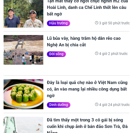
Tận mắt thấy cơ ngơi chục nghìn m2 của
Hoài Linh, danh ca Chế Linh thốt lên câu
bất ngờ
3 giờ 50 phút trước
Hậu trường
Lũ bủa vây, hàng trăm hộ dân rẻo cao
Nghệ An bị chia cắt
4 giờ 2 phút trước
Đời sống
Đây là loại quả chợ nào ở Việt Nam cũng
có, ăn vào mang lại nhiều công dụng bất
ngờ
4 giờ 24 phút trước
Dinh dưỡng
Đã tìm thấy một trong 3 cô gái bị sóng
cuốn khi chụp ảnh ở bán đảo Sơn Trà, Đà