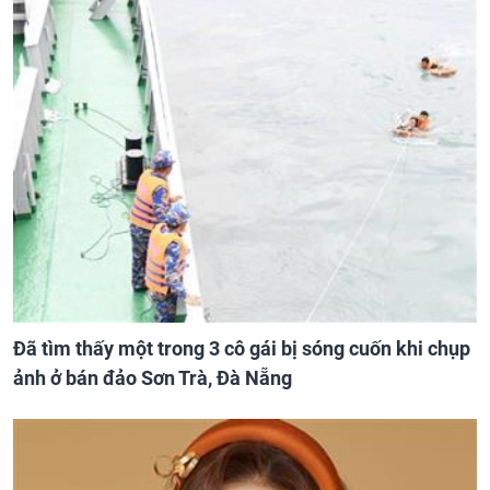
Đã tìm thấy một trong 3 cô gái bị sóng cuốn khi chụp
ảnh ở bán đảo Sơn Trà, Đà Nẵng