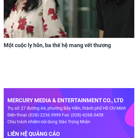
Một cuộc ly hôn, ba thế hệ mang vết thương
MERCURY MEDIA & ENTERTAINMENT CO., LTD
Trụ sở: 27 đường A4, phường Bảy Hiền, thành phố Hồ Chí Minh
Điện thoại: (028)-2236.9999 Fax: (028)-6268.0458
Chịu trách nhiệm nội dung: Đào Trọng Nhân
LIÊN HỆ QUẢNG CÁO