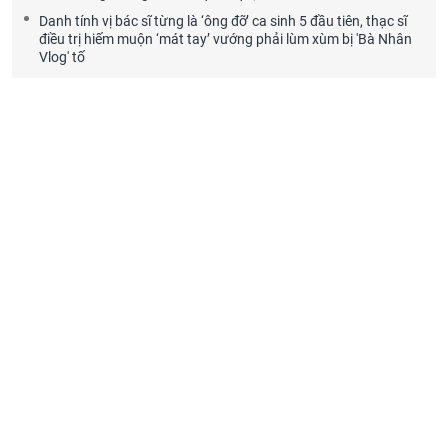
Danh tính vị bác sĩ từng là ‘ông đỡ’ ca sinh 5 đầu tiên, thạc sĩ
điều trị hiếm muộn ‘mát tay’ vướng phải lùm xùm bị 'Bà Nhân
Vlog' tố