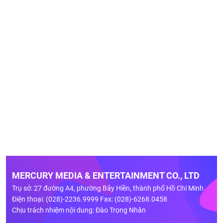
MERCURY MEDIA & ENTERTAINMENT CO., LTD
Trụ sở: 27 đường A4, phường Bảy Hiền, thành phố Hồ Chí Minh
Điện thoại: (028)-2236.9999 Fax: (028)-6268.0458
Chịu trách nhiệm nội dung: Đào Trọng Nhân