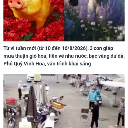
Tử vi tuần mới (từ 10 đến 16/8/2026), 3 con giáp
mưa thuận gió hòa, tiền về như nước, bạc vàng dư dả,
Phú Quý Vinh Hoa, vận trình khai sáng