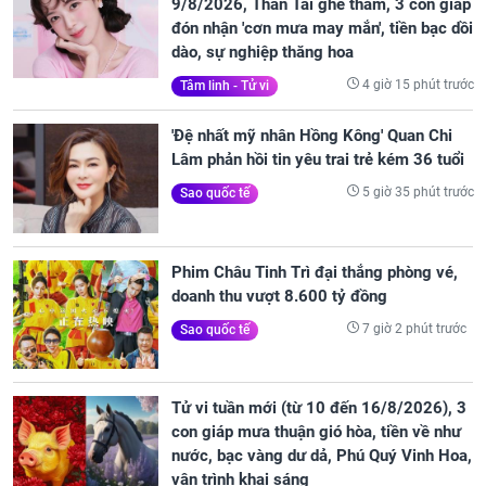
9/8/2026, Thần Tài ghé thăm, 3 con giáp
đón nhận 'cơn mưa may mắn', tiền bạc dồi
dào, sự nghiệp thăng hoa
4 giờ 15 phút trước
Tâm linh - Tử vi
'Đệ nhất mỹ nhân Hồng Kông' Quan Chi
Lâm phản hồi tin yêu trai trẻ kém 36 tuổi
5 giờ 35 phút trước
Sao quốc tế
Phim Châu Tinh Trì đại thắng phòng vé,
doanh thu vượt 8.600 tỷ đồng
7 giờ 2 phút trước
Sao quốc tế
Tử vi tuần mới (từ 10 đến 16/8/2026), 3
con giáp mưa thuận gió hòa, tiền về như
nước, bạc vàng dư dả, Phú Quý Vinh Hoa,
vận trình khai sáng