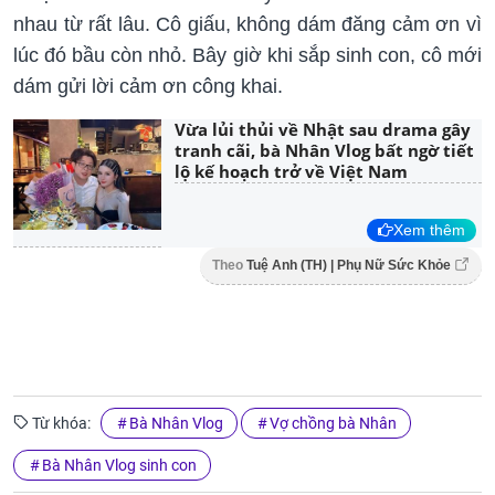
nhau từ rất lâu. Cô giấu, không dám đăng cảm ơn vì
lúc đó bầu còn nhỏ. Bây giờ khi sắp sinh con, cô mới
dám gửi lời cảm ơn công khai.
Vừa lủi thủi về Nhật sau drama gây
tranh cãi, bà Nhân Vlog bất ngờ tiết
lộ kế hoạch trở về Việt Nam
Xem thêm
Theo
Tuệ Anh (TH) | Phụ Nữ Sức Khỏe
Từ khóa:
Bà Nhân Vlog
Vợ chồng bà Nhân
Bà Nhân Vlog sinh con