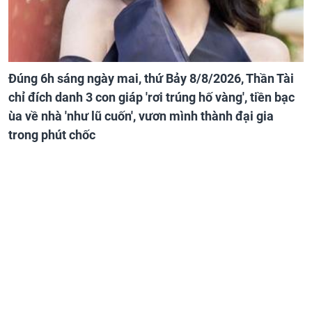
Đúng 6h sáng ngày mai, thứ Bảy 8/8/2026, Thần Tài
chỉ đích danh 3 con giáp 'rơi trúng hố vàng', tiền bạc
ùa về nhà 'như lũ cuốn', vươn mình thành đại gia
trong phút chốc