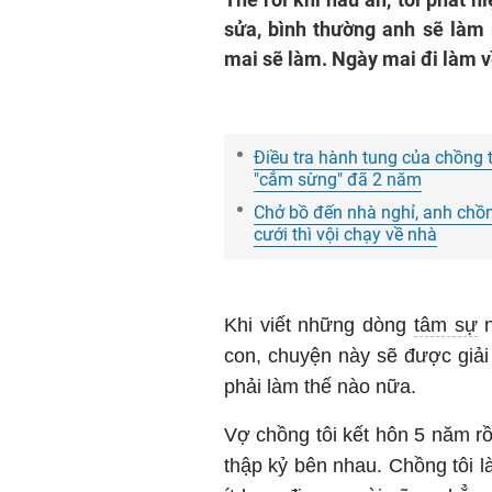
sửa, bình thường anh sẽ làm
mai sẽ làm. Ngày mai đi làm về
Điều tra hành tung của chồng t
"cắm sừng" đã 2 năm
Chở bồ đến nhà nghỉ, anh chồn
cưới thì vội chạy về nhà
Khi viết những dòng
tâm sự
n
con, chuyện này sẽ được giải
phải làm thế nào nữa.
Vợ chồng tôi kết hôn 5 năm rồ
thập kỷ bên nhau. Chồng tôi l