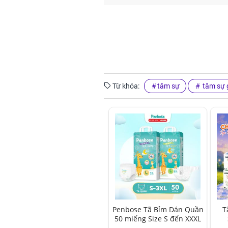
Từ khóa:
tâm sự
tâm sự g
Penbose Tã Bỉm Dán Quần
T
50 miếng Size S đến XXXL