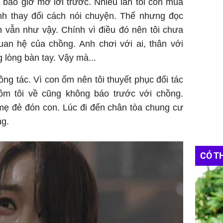
g bao giờ mở lời trước. Nhiều lần tôi còn mua
h thay đổi cách nói chuyện. Thế nhưng đọc
 vẫn như vậy. Chính vì điều đó nên tôi chưa
uan hệ của chồng. Anh chơi với ai, thân với
 lòng bàn tay. Vậy mà...
ông tác. Vì con ốm nên tôi thuyết phục đối tác
ôm tôi về cũng không báo trước với chồng.
mẹ đẻ đón con. Lúc đi đến chân tòa chung cư
ng.
CÓ T