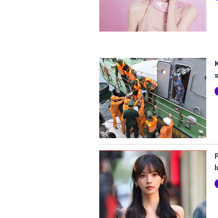
K
P
l