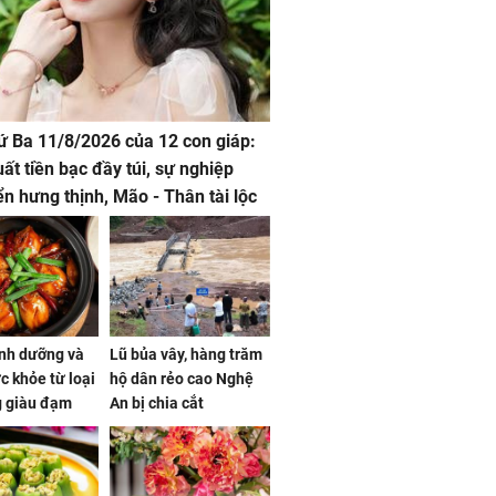
hứ Ba 11/8/2026 của 12 con giáp:
uất tiền bạc đầy túi, sự nghiệp
iển hưng thịnh, Mão - Thân tài lộc
, mọi sự khó thành công mỹ mãn
dinh dưỡng và
Lũ bủa vây, hàng trăm
ức khỏe từ loại
hộ dân rẻo cao Nghệ
g giàu đạm
An bị chia cắt