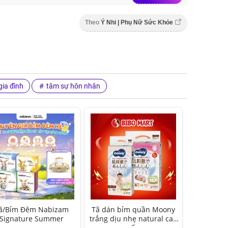
Theo
Ý Nhi | Phụ Nữ Sức Khỏe
ia đình
tâm sự hôn nhân
ã/Bỉm Đêm Nabizam
Tã dán bỉm quần Moony
Signature Summer
trắng dịu nhẹ natural cao
cấp