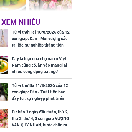
oại quả chợ
Dự báo 3 ngày đầu
 XEM NHIỀU
ệt Nam cũng
tuần, thứ 2, thứ 3, thứ
ào mang lại
4, 3 con giáp VƯỢNG
Tử vi thứ Hai 10/8/2026 của 12
ng dụng bất
VẬN QUÝ NHÂN, bước
con giáp: Dần - Mùi vượng sắc
chân ra đường có tiền,
tài lộc, sự nghiệp thăng tiến
bước chân về nhà
vượt bậc, Mão - Tỵ công việc
ngập vàng, sung
trắc trở, tiền bạc thiếu trước hụt
Đây là loại quả chợ nào ở Việt
sướng như Tiên
sau
Nam cũng có, ăn vào mang lại
 mỹ nhân Hồng
nhiều công dụng bất ngờ
uan Chi Lâm
tin yêu trai
Tử vi thứ Ba 11/8/2026 của 12
36 tuổi
con giáp: Dần - Tuất tiền bạc
đầy túi, sự nghiệp phát triển
hưng thịnh, Mão - Thân tài lộc
ảm đạm, mọi sự khó thành công
Dự báo 3 ngày đầu tuần, thứ 2,
mỹ mãn
thứ 3, thứ 4, 3 con giáp VƯỢNG
VẬN QUÝ NHÂN, bước chân ra
đường có tiền, bước chân về