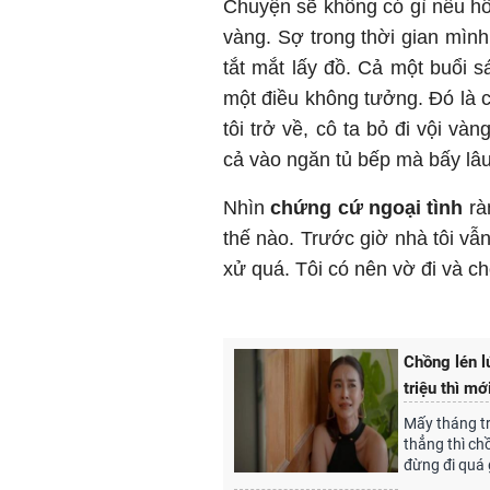
Chuyện sẽ không có gì nếu hô
vàng. Sợ trong thời gian mình 
tắt mắt lấy đồ. Cả một buổi s
một điều không tưởng. Đó là 
tôi trở về, cô ta bỏ đi vội v
cả vào ngăn tủ bếp mà bấy lâ
Nhìn
chứng cứ ngoại tình
ràn
thế nào. Trước giờ nhà tôi vẫ
xử quá. Tôi có nên vờ đi và c
Chồng lén l
triệu thì m
Mấy tháng tr
thẳng thì ch
đừng đi quá 