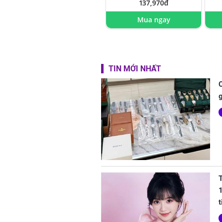
137,970đ
Mua ngay
TIN MỚI NHẤT
C
g
T
1
t