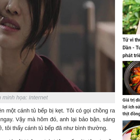
Tử vi t
Dần - T
phát tr
ảm đạm
 minh họa: Internet
Giá trị 
lợi ích s
iện một cánh tủ bếp bị kẹt. Tôi có gọi chồng ra
thịt đồn
 ngay. Vậy mà hôm đó, anh lại bảo bận, sáng
ề, tôi thấy cánh tủ bếp đã như bình thường.