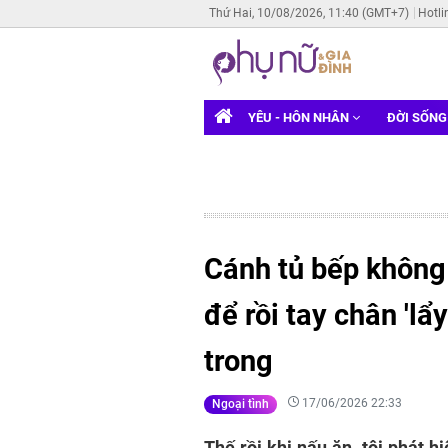
Thứ Hai, 10/08/2026, 11:40 (GMT+7)
Hotli
YÊU - HÔN NHÂN
ĐỜI SỐN
Cánh tủ bếp không
để rồi tay chân 'lẩ
trong
17/06/2026 22:33
Ngoại tình
Thế rồi khi nấu ăn, tôi phát h