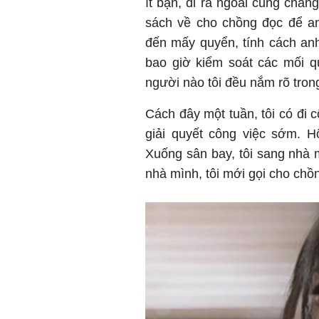
ít bạn, đi ra ngoài cũng chẳn
sách về cho chồng đọc để an
đến mấy quyển, tính cách anh
bao giờ kiểm soát các mối q
người nào tôi đều nắm rõ trong
Cách đây một tuần, tôi có đi c
giải quyết công việc sớm. H
Xuống sân bay, tôi sang nhà 
nhà mình, tôi mới gọi cho chồ