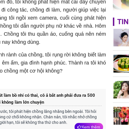
m đó, tôi không phát hiện mất cái dây chuyền
đi công tác, chồng đi làm, người giúp việc lại
áng tôi ngồi xem camera, cuối cùng phát hiện
Đây là l
TIN
nào ở Vi
chồng tôi dẫn người phụ nữ khác về nhà. Hôm
có, ăn v
àng. Chồng tôi thu quần áo, cuống quá nên ném
nhiều cô
u nay không dùng.
ngờ
h rành của chồng, tôi rụng rời không biết làm
n êm ấm, gia đình hạnh phúc. Thành ra tôi khó
'Đệ nhất
ho chồng một cơ hội không?
Kông' Q
phản hồi 
trẻ kém 
út làm bồ nhí có thai, cô ả bắt anh phải đưa ra 500
ới không làm lớn chuyện
ước, tôi phát hiện chồng lăng nhăng bên ngoài. Tôi hỏi
ồng cứ chối không nhận. Chán nản, tôi nhắc nhở chồng
giới hạn, tôi sẽ không tha thứ cho anh.
Xem thêm