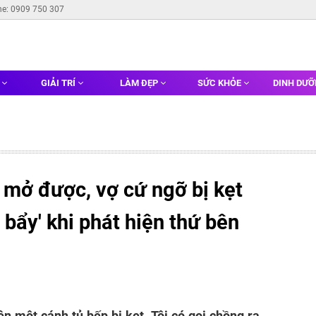
ne: 0909 750 307
G
GIẢI TRÍ
LÀM ĐẸP
SỨC KHỎE
DINH DƯ
 mở được, vợ cứ ngỡ bị kẹt
y bẩy' khi phát hiện thứ bên
iện một cánh tủ bếp bị kẹt. Tôi có gọi chồng ra