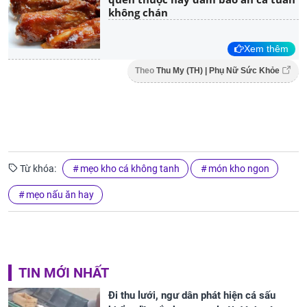
không chán
Xem thêm
Theo
Thu My (TH) | Phụ Nữ Sức Khỏe
Từ khóa:
mẹo kho cá không tanh
món kho ngon
mẹo nấu ăn hay
TIN MỚI NHẤT
Đi thu lưới, ngư dân phát hiện cá sấu