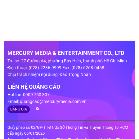
MERCURY MEDIA & ENTERTAINMENT CO., LTD
Trụ sở: 27 đường A4, phường Bảy Hiền, thành phố Hồ Chí Minh
Điện thoại: (028)-2236.9999 Fax: (028)-6268.0458
Chịu trách nhiệm nội dung: Đào Trọng Nhân
LIÊN HỆ QUẢNG CÁO
Hotline: 0909 750 307
Email:
quangcao@mercurymedia.com.vn
BẢNG GIÁ
Giấy phép số 02/GP-TTĐT do Sở Thông Tin và Truyền Thông Tp.HCM
cấp ngày 06/01/2025