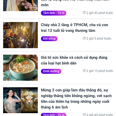
môn
2 giờ 45 phút trước
Tâm linh - Tử vi
Cháy nhà 2 tầng ở TPHCM, cha và con
trai 12 tuổi tử vong thương tâm
3 giờ 5 phút trước
Đời sống
Giá trị sức khỏe và cách sử dụng đúng
của loại hạt bình dân
3 giờ 15 phút trước
Dinh dưỡng
Mừng 3 con giáp làm đâu thắng đó, sự
nghiệp thăng tiến không ngừng, vét sạch
tiền của thiên hạ trong những ngày cuối
tháng 6 âm lịch
3 giờ 45 phút trước
Tâm linh - Tử vi