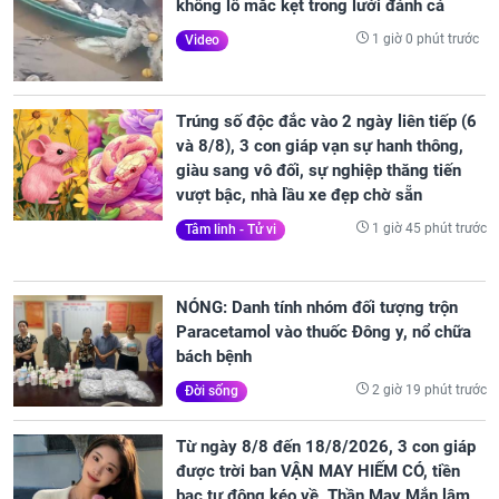
khổng lồ mắc kẹt trong lưới đánh cá
1 giờ 0 phút trước
Video
Trúng số độc đắc vào 2 ngày liên tiếp (6
và 8/8), 3 con giáp vạn sự hanh thông,
giàu sang vô đối, sự nghiệp thăng tiến
vượt bậc, nhà lầu xe đẹp chờ sẵn
1 giờ 45 phút trước
Tâm linh - Tử vi
NÓNG: Danh tính nhóm đối tượng trộn
Paracetamol vào thuốc Đông y, nổ chữa
bách bệnh
2 giờ 19 phút trước
Đời sống
Từ ngày 8/8 đến 18/8/2026, 3 con giáp
được trời ban VẬN MAY HIẾM CÓ, tiền
bạc tự động kéo về, Thần May Mắn lâm