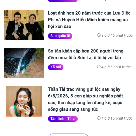
Loạt ảnh hơn 20 năm trước của Lưu Diệc
Phi và Huỳnh Hiểu Minh khiến mạng xã
hội xôn xao
3 giờ 46 phút trước
Sao quốc tế
Sơ tán khẩn cấp hơn 200 người trong
đêm mưa lũ ở Sơn La, ô tô bị vùi lấp
4 giờ 6 phút trước
Xã hội
Thần Tài trao vàng gửi lộc sau ngày
6/8/2026, 3 con giáp sự nghiệp phất
cao, thu nhập tăng lên đáng kể, cuộc
sống giàu sang sung túc
4 giờ 15 phút trước
Tâm linh - Tử vi