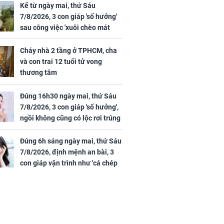
Kể từ ngày mai, thứ Sáu
7/8/2026, 3 con giáp 'số hưởng'
sau công việc 'xuôi chèo mát
mái', tiền tài 'thu về như nước',
tình duyên viên mãn
Cháy nhà 2 tầng ở TPHCM, cha
và con trai 12 tuổi tử vong
thương tâm
Đúng 16h30 ngày mai, thứ Sáu
7/8/2026, 3 con giáp 'số hưởng',
ngồi không cũng có lộc rơi trúng
đầu, vừa tránh được họa vừa có
tiền vàng
Đúng 6h sáng ngày mai, thứ Sáu
7/8/2026, định mệnh an bài, 3
con giáp vận trình như 'cá chép
hóa rồng', giàu có lên bất chấp,
số đỏ chót như son