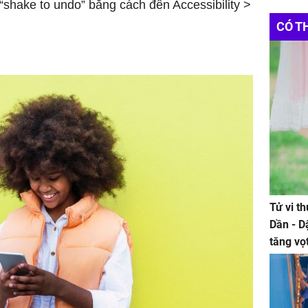
 “shake to undo” bằng cách đến Accessibility >
CÓ T
Tử vi t
Dần - D
tăng vọ
tiền mấ