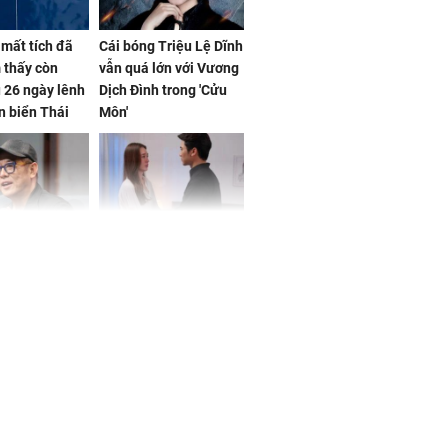
mất tích đã
Cái bóng Triệu Lệ Dĩnh
 thấy còn
vẫn quá lớn với Vương
 26 ngày lênh
Dịch Đình trong 'Cửu
n biển Thái
Môn'
ơng
iệt lên tiếng
Cô gái bị ép đi xem
ồn thay tim,
mắt, nhưng vừa thấy
hứng minh sức
đối tượng mai mối thì
đỏ mặt ‘đứng hình’