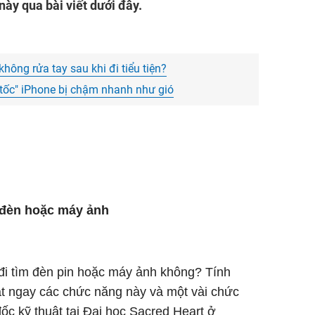
máy ch
ày qua bài viết dưới đây.
Mua
Ma
không rửa tay sau khi đi tiểu tiện?
g tốc" iPhone bị chậm nhanh như gió
t đèn hoặc máy ảnh
i đi tìm đèn pin hoặc máy ảnh không? Tính
ạt ngay các chức năng này và một vài chức
ốc kỹ thuật tại Đại học Sacred Heart ở