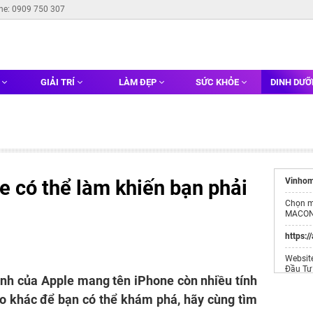
ine: 0909 750 307
G
GIẢI TRÍ
LÀM ĐẸP
SỨC KHỎE
DINH DƯ
ne có thể làm khiến bạn phải
Vinhom
Chọn 
MACO
https:/
Websit
Đầu Tư
nh của Apple mang tên iPhone còn nhiều tính
Tong k
áo khác để bạn có thể khám phá, hãy cùng tìm