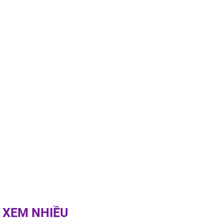
rương Tiểu Phỉ
ồng hành cùng
h Trì, Địch Lệ
 quảng bá
 XEM NHIỀU