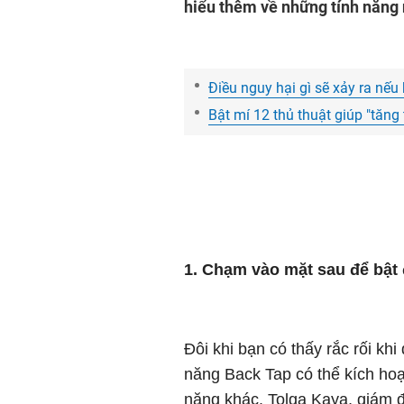
hiểu thêm về những tính năng n
Điều nguy hại gì sẽ xảy ra nếu 
Bật mí 12 thủ thuật giúp "tăn
1. Chạm vào mặt sau để bậ
Đôi khi bạn có thấy rắc rối kh
năng Back Tap có thể kích ho
năng khác. Tolga Kaya, giám đ