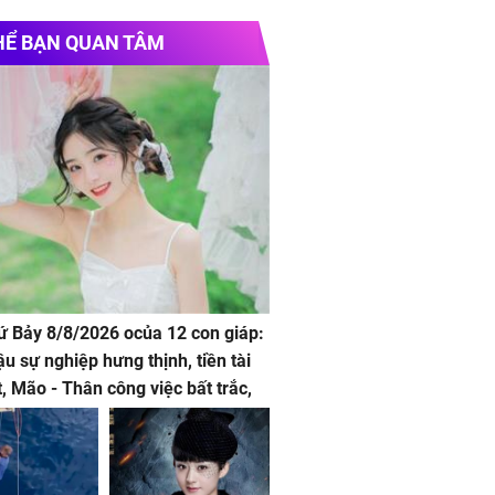
HỂ BẠN QUAN TÂM
hứ Bảy 8/8/2026 ocủa 12 con giáp:
ậu sự nghiệp hưng thịnh, tiền tài
t, Mão - Thân công việc bất trắc,
t tật mang