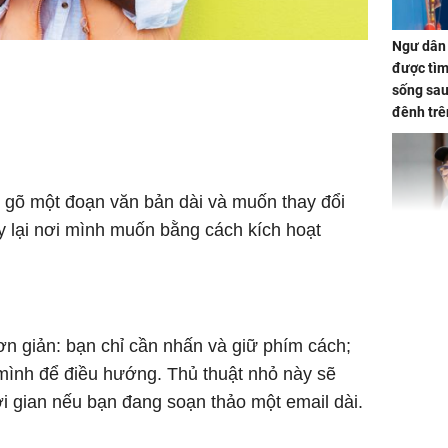
Ngư dân 
được tìm
sống sau
đênh trê
Bình Dư
gõ một đoạn văn bản dài và muốn thay đổi
y lại nơi mình muốn bằng cách kích hoạt
Lý Liên K
sau tin đ
cởi áo c
khỏe
ơn giản: bạn chỉ cần nhấn và giữ phím cách;
mình để điều hướng. Thủ thuật nhỏ này sẽ
hời gian nếu bạn đang soạn thảo một email dài.