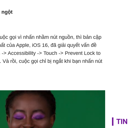
Vì sao T
không đ
t ngột
Châu Tin
Nhiệt Ba
phim?
cuộc gọi vì nhấn nhầm nút nguồn, thì bản cập
t của Apple, iOS 16, đã giải quyết vấn đề
-> Accessibility -> Touch -> Prevent Lock to
 Và rồi, cuộc gọi chỉ bị ngắt khi bạn nhấn nút
TIN