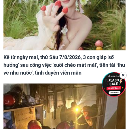
Kể từ ngày mai, thứ Sáu 7/8/2026, 3 con giáp 'số
hưởng' sau công việc 'xuôi chèo mát mái', tiền tài 'thu
về như nước', tình duyên viên mãn
✕