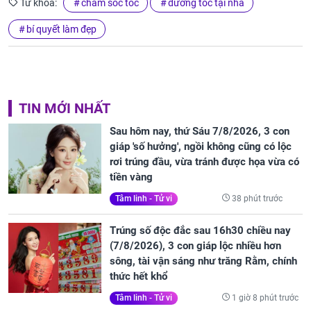
Từ khóa:
chăm sóc tóc
dưỡng tóc tại nhà
bí quyết làm đẹp
TIN MỚI NHẤT
Sau hôm nay, thứ Sáu 7/8/2026, 3 con
giáp 'số hưởng', ngồi không cũng có lộc
rơi trúng đầu, vừa tránh được họa vừa có
tiền vàng
38 phút trước
Tâm linh - Tử vi
Trúng số độc đắc sau 16h30 chiều nay
(7/8/2026), 3 con giáp lộc nhiều hơn
sông, tài vận sáng như trăng Rằm, chính
thức hết khổ
1 giờ 8 phút trước
Tâm linh - Tử vi