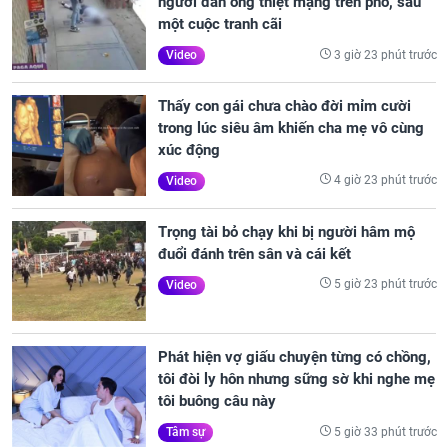
người đàn ông thiệt mạng trên phố, sau
một cuộc tranh cãi
3 giờ 23 phút trước
Video
Thấy con gái chưa chào đời mỉm cười
trong lúc siêu âm khiến cha mẹ vô cùng
xúc động
4 giờ 23 phút trước
Video
Trọng tài bỏ chạy khi bị người hâm mộ
đuổi đánh trên sân và cái kết
5 giờ 23 phút trước
Video
Phát hiện vợ giấu chuyện từng có chồng,
tôi đòi ly hôn nhưng sững sờ khi nghe mẹ
tôi buông câu này
5 giờ 33 phút trước
Tâm sự