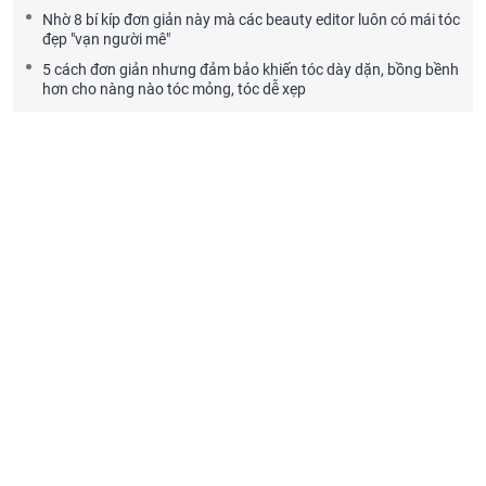
Nhờ 8 bí kíp đơn giản này mà các beauty editor luôn có mái tóc
đẹp "vạn người mê"
5 cách đơn giản nhưng đảm bảo khiến tóc dày dặn, bồng bềnh
hơn cho nàng nào tóc mỏng, tóc dễ xẹp