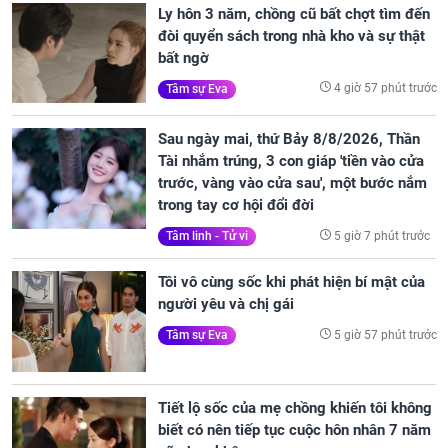
Ly hôn 3 năm, chồng cũ bất chợt tìm đến
đòi quyển sách trong nhà kho và sự thật
bất ngờ
4 giờ 57 phút trước
Tâm sự Eva
Sau ngày mai, thứ Bảy 8/8/2026, Thần
Tài nhắm trúng, 3 con giáp 'tiền vào cửa
trước, vàng vào cửa sau', một bước nắm
trong tay cơ hội đổi đời
5 giờ 7 phút trước
Tâm linh - Tử vi
Tôi vô cùng sốc khi phát hiện bí mật của
người yêu và chị gái
5 giờ 57 phút trước
Tâm sự Eva
Tiết lộ sốc của mẹ chồng khiến tôi không
biết có nên tiếp tục cuộc hôn nhân 7 năm