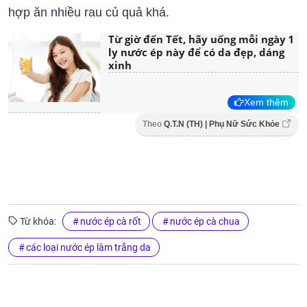
hợp ăn nhiều rau củ quả khá.
Từ giờ đến Tết, hãy uống mỗi ngày 1
ly nước ép này để có da đẹp, dáng
xinh
Xem thêm
Theo
Q.T.N (TH) | Phụ Nữ Sức Khỏe
Từ khóa:
nước ép cà rốt
nước ép cà chua
các loại nước ép làm trắng da