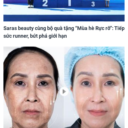
Saras beauty cùng bộ quà tặng “Mùa hè Rực rỡ”: Tiếp
sức runner, bứt phá giới hạn