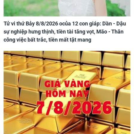
Tử vi thứ Bảy 8/8/2026 ocủa 12 con giáp: Dần - Dậu
sự nghiệp hưng thịnh, tiền tài tăng vọt, Mão - Thân
công việc bất trắc, tiền mất tật mang