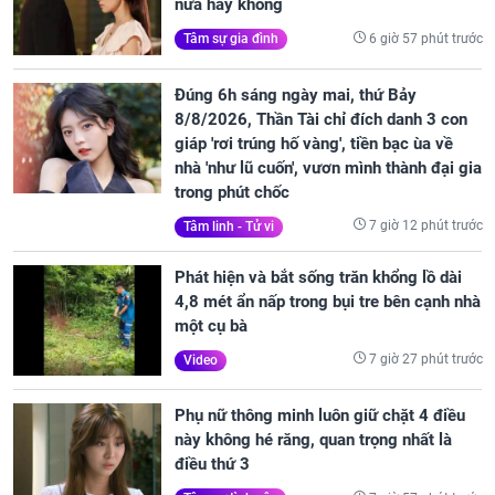
nữa hay không
6 giờ 57 phút trước
Tâm sự gia đình
Đúng 6h sáng ngày mai, thứ Bảy
8/8/2026, Thần Tài chỉ đích danh 3 con
giáp 'rơi trúng hố vàng', tiền bạc ùa về
nhà 'như lũ cuốn', vươn mình thành đại gia
trong phút chốc
7 giờ 12 phút trước
Tâm linh - Tử vi
Phát hiện và bắt sống trăn khổng lồ dài
4,8 mét ẩn nấp trong bụi tre bên cạnh nhà
một cụ bà
7 giờ 27 phút trước
Video
Phụ nữ thông minh luôn giữ chặt 4 điều
này không hé răng, quan trọng nhất là
điều thứ 3