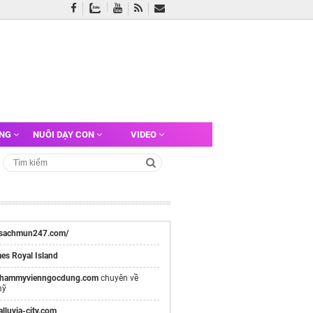
ỠNG
NUÔI DẠY CON
VIDEO
//sachmun247.com/
es Royal Island
thammyvienngocdung.com
chuyên về
mỹ
/alluvia-city.com