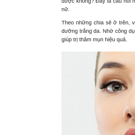
được không? Đây là câu hỏi 
nữ.
Theo những chia sẻ ở trên, va
dưỡng trắng da. Nhờ công dụn
giúp trị thâm mụn hiệu quả.