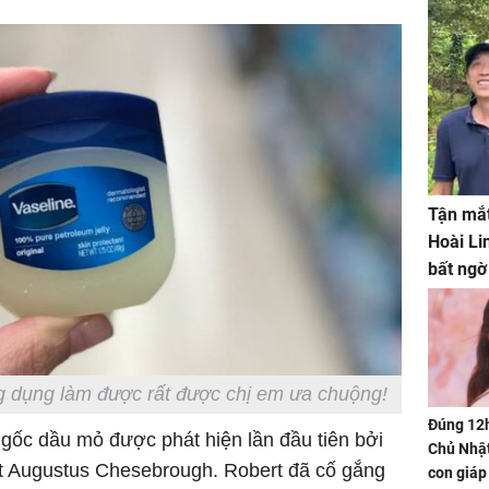
Tận mắt
Hoài Li
bất ngờ
g dụng làm được rất được chị em ưa chuộng!
Đúng 12
 gốc dầu mỏ được phát hiện lần đầu tiên bởi
Chủ Nhật
t Augustus Chesebrough. Robert đã cố gắng
con giáp