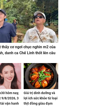
 thấy cơ ngơi chục nghìn m2 của
nh, danh ca Chế Linh thốt lên câu
h30 hôm nay,
Giá trị dinh dưỡng và
 9/8/2026, 3
lợi ích sức khỏe từ loại
 tài vận hanh
thịt đồng giàu đạm