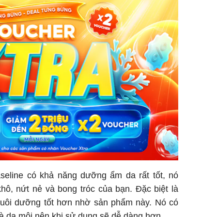
eline có khả năng dưỡng ẩm da rất tốt, nó
hô, nứt nẻ và bong tróc của bạn. Đặc biệt là
uôi dưỡng tốt hơn nhờ sản phẩm này. Nó có
và da môi nên khi sử dụng sẽ dễ dàng hơn.