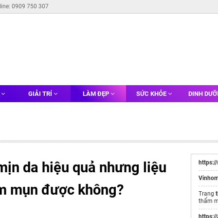
line: 0909 750 307
G
GIẢI TRÍ
LÀM ĐẸP
SỨC KHỎE
DINH DƯ
mịn da hiệu quả nhưng liệu
https:
Vinhom
hâm mụn được không?
Trang
thẩm 
https:/