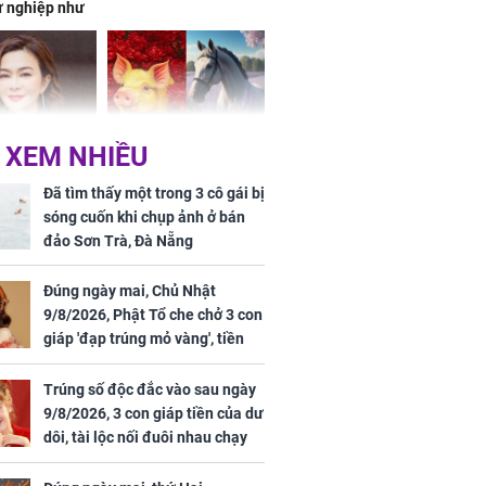
ự nghiệp như
hóa Rồng', vét
á trong thiên
 XEM NHIỀU
 mỹ nhân Hồng
Tử vi tuần mới (từ 10
uan Chi Lâm
đến 16/8/2026), 3 con
Đã tìm thấy một trong 3 cô gái bị
tin yêu trai
giáp mưa thuận gió
sóng cuốn khi chụp ảnh ở bán
36 tuổi
hòa, tiền về như nước,
đảo Sơn Trà, Đà Nẵng
bạc vàng dư dả, Phú
Quý Vinh Hoa, vận
Đúng ngày mai, Chủ Nhật
trình khai sáng
9/8/2026, Phật Tổ che chở 3 con
giáp 'đạp trúng mỏ vàng', tiền
u Tinh Trì
bạc nhiều như lá sung, sự
g phòng vé,
nghiệp vượng phát
Trúng số độc đắc vào sau ngày
u vượt 8.600
9/8/2026, 3 con giáp tiền của dư
dôi, tài lộc nối đuôi nhau chạy
vào nhà, sự nghiệp phất lên
trông thấy