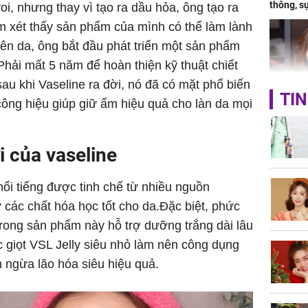
thông, s
voi, nhưng thay vì tạo ra dầu hỏa, ông tạo ra
'cá chép 
em xét thấy sản phẩm của mình có thể làm lành
cạn lộc l
ên da, ông bắt đầu phát triển một sản phẩm
hạ
Phải mất 5 năm để hoàn thiện kỹ thuật chiết
au khi Vaseline ra đời, nó đã có mặt phổ biến
TIN
i công hiệu giúp giữ ẩm hiệu quả cho làn da mọi
'Đệ nhất
Kông' Q
phản hồi 
i của vaseline
trẻ kém 
nổi tiếng được tinh chế từ nhiều nguồn
 các chất hóa học tốt cho da.Đặc biệt, phức
rong sản phẩm này hỗ trợ dưỡng trắng dài lâu
Phim Châ
đại thắn
c giọt VSL Jelly siêu nhỏ làm nên công dụng
doanh th
ngừa lão hóa siêu hiệu quả.
tỷ đồng