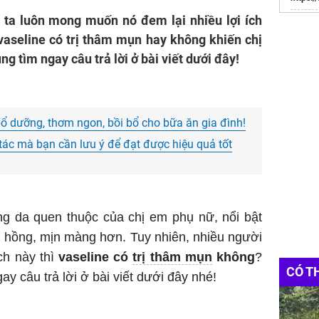
ta luôn mong muốn nó đem lại nhiều lợi ích
Websit
Đầu Tư
 vaseline có trị thâm mụn hay không khiến chị
g tìm ngay câu trả lời ở bài viết dưới đây!
ổ dưỡng, thơm ngon, bồi bổ cho bữa ăn gia đình!
tác mà bạn cần lưu ý để đạt được hiệu quả tốt
g da quen thuộc của chị em phụ nữ, nổi bật
 hồng, mịn màng hơn. Tuy nhiên, nhiều người
ch này thì
vaseline có
trị thâm mụn
không
?
CÓ T
y câu trả lời ở bài viết dưới đây nhé!