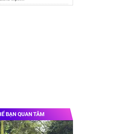
e chính thức
Vinhomes Hải Vân Bay
Chủ
HỂ BẠN QUAN TÂM