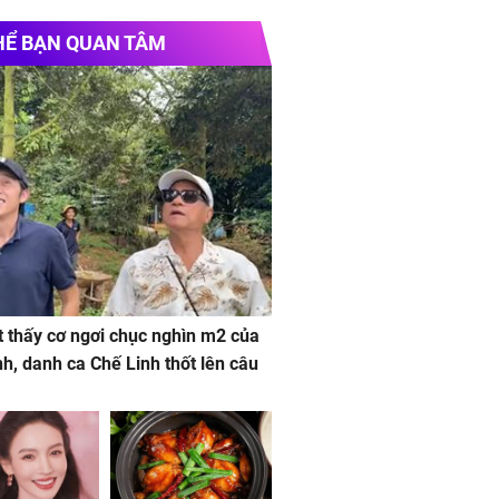
HỂ BẠN QUAN TÂM
 thấy cơ ngơi chục nghìn m2 của
nh, danh ca Chế Linh thốt lên câu