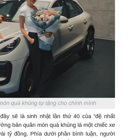
ón quà khủng tự tặng cho chính mình
 đây sẽ là sinh nhật lần thứ 40 của "đệ nhất
hưởng bản quân món quà khủng là một chiếc xe
 vài tỷ đồng. Phía dưới phần bình luận, người