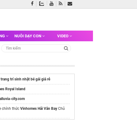
ỠNG
NUÔI DẠY CON
VIDEO
ụ
trang trí sinh nhật bé gái giá rẻ
es Royal Island
/alluvia-city.com
e chính thức
Vinhomes Hải Vân Bay
Chủ
 Sự Kiện Tại Đà Nẵng
Chuyên Nghiệp
/quatang3a.com/