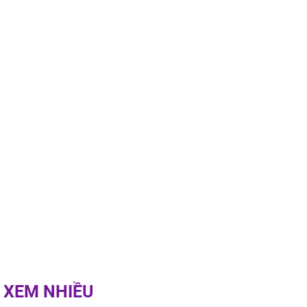
g phòng vé,
u vượt 8.600
 XEM NHIỀU