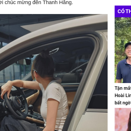
lời chúc mừng đến Thanh Hằng.
CÓ T
Tận mắt
Hoài Li
bất ngờ