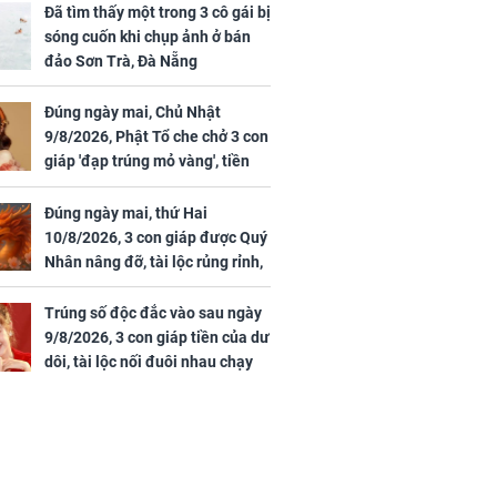
Đã tìm thấy một trong 3 cô gái bị
sóng cuốn khi chụp ảnh ở bán
đảo Sơn Trà, Đà Nẵng
Đúng ngày mai, Chủ Nhật
9/8/2026, Phật Tổ che chở 3 con
giáp 'đạp trúng mỏ vàng', tiền
bạc nhiều như lá sung, sự
nghiệp vượng phát
Đúng ngày mai, thứ Hai
10/8/2026, 3 con giáp được Quý
Nhân nâng đỡ, tài lộc rủng rỉnh,
yên tâm hưởng vinh hoa Phú
Quý
Trúng số độc đắc vào sau ngày
9/8/2026, 3 con giáp tiền của dư
dôi, tài lộc nối đuôi nhau chạy
vào nhà, sự nghiệp phất lên
trông thấy