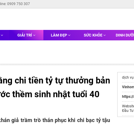
line: 0909 750 307
G
GIẢI TRÍ
LÀM ĐẸP
SỨC KHỎE
DINH DƯ
ng chi tiền tỷ tự thưởng bản
dịch v
Vinhom
ớc thềm sinh nhật tuổi 40
https:/
Websit
Đầu Tư
án giả trầm trồ thán phục khi chi bạc tỷ tậu
Tổ Chức
https:/