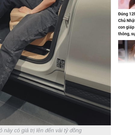
Đúng 12
Chủ Nhật
con giáp
thông, s
'cá chép 
cạn lộc l
hạ
'Đệ nhất
Kông' Q
phản hồi 
trẻ kém 
ỏ này có giá trị lên đến vài tỷ đồng
Phim Châ