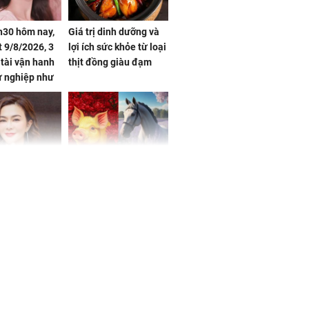
h30 hôm nay,
Giá trị dinh dưỡng và
 9/8/2026, 3
lợi ích sức khỏe từ loại
 tài vận hanh
thịt đồng giàu đạm
ự nghiệp như
hóa Rồng', vét
á trong thiên
 mỹ nhân Hồng
Tử vi tuần mới (từ 10
uan Chi Lâm
đến 16/8/2026), 3 con
tin yêu trai
giáp mưa thuận gió
36 tuổi
hòa, tiền về như nước,
bạc vàng dư dả, Phú
Quý Vinh Hoa, vận
trình khai sáng
u Tinh Trì