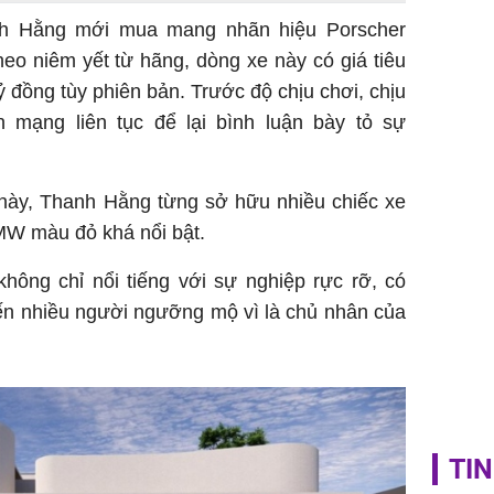
đại thắn
h Hằng mới mua mang nhãn hiệu Porscher
doanh th
tỷ đồng
o niêm yết từ hãng, dòng xe này có giá tiêu
ỷ đồng tùy phiên bản. Trước độ chịu chơi, chịu
 mạng liên tục để lại bình luận bày tỏ sự
này, Thanh Hằng từng sở hữu nhiều chiếc xe
BMW màu đỏ khá nổi bật.
hông chỉ nổi tiếng với sự nghiệp rực rỡ, có
ến nhiều người ngưỡng mộ vì là chủ nhân của
TIN