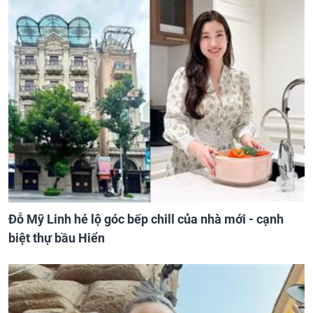
Đỗ Mỹ Linh hé lộ góc bếp chill của nhà mới - cạnh
biệt thự bầu Hiển