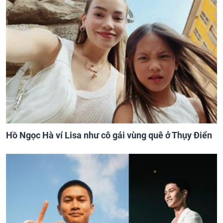
Hồ Ngọc Hà ví Lisa như cô gái vùng quê ở Thụy Điển