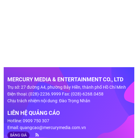
MERCURY MEDIA & ENTERTAINMENT CO., LTD
Trụ sở: 27 đường A4, phường Bảy Hiền, thành phố Hồ Chí Minh
Điện thoại: (028)-2236.9999 Fax: (028)-6268.0458
Chịu trách nhiệm nội dung: Đào Trọng Nhân
LIÊN HỆ QUẢNG CÁO
Hotline: 0909 750 307
Email:
quangcao@mercurymedia.com.vn
BẢNG GIÁ