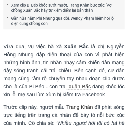
Xem clip Bi Béo khóc sướt mướt, Trang Khàn bức xúc: 'Vợ
chồng Xuân Bắc hãy tự kiểm điểm lại bản thân'
Gần nửa năm Phi Nhung qua đời, Wendy Phạm hiếm hoi lộ
diện cùng chồng con
Vừa qua, vụ việc bà xã
Xuân Bắc
là chị Nguyễn
Hồng Nhung đập điện thoại của con vì phát hiện
những hình ảnh, tin nhắn nhạy cảm khiến dân mạng
dậy sóng tranh cãi trái chiều. Bên cạnh đó, cư dân
mạng cũng rầm rộ chuyền tay nhau đoạn clip được
cho là của Bi Béo - con trai
Xuân Bắc
đang khóc lóc
xin lỗi mẹ sau lùm xùm bị kiểm tra Facebook.
Trước clip này, người mẫu
Trang Khàn
đã phát sóng
trực tiếng trên trang cá nhân để bày tỏ nỗi bức xúc
của mình. Cô chia sẻ:
"Nhiều người hỏi tôi có hả hê