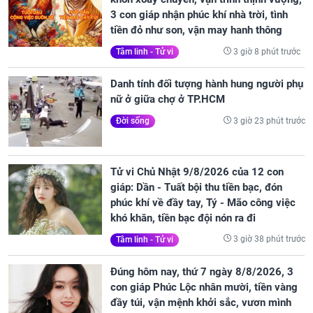
3 con giáp nhận phúc khí nhà trời, tình
tiền đỏ như son, vận may hanh thông
3 giờ 8 phút trước
Tâm linh - Tử vi
Danh tính đối tượng hành hung người phụ
nữ ở giữa chợ ở TP.HCM
3 giờ 23 phút trước
Đời sống
Tử vi Chủ Nhật 9/8/2026 của 12 con
giáp: Dần - Tuất bội thu tiền bạc, đón
phúc khí về đầy tay, Tý - Mão công việc
khó khăn, tiền bạc đội nón ra đi
3 giờ 38 phút trước
Tâm linh - Tử vi
Đúng hôm nay, thứ 7 ngày 8/8/2026, 3
con giáp Phúc Lộc nhân mười, tiền vàng
đầy túi, vận mệnh khởi sắc, vươn mình