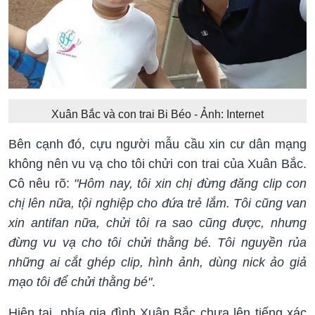
Xuân Bắc và con trai Bi Béo - Ảnh: Internet
Bên cạnh đó, cựu người mẫu cầu xin cư dân mạng
không nên vu vạ cho tôi chửi con trai của Xuân Bắc.
Cô nêu rõ:
"Hôm nay, tôi xin chị đừng đăng clip con
chị lên nữa, tội nghiệp cho đứa trẻ lắm. Tôi cũng van
xin antifan nữa, chửi tôi ra sao cũng được, nhưng
đừng vu vạ cho tôi chửi thằng bé. Tôi nguyền rủa
những ai cắt ghép clip, hình ảnh, dùng nick ảo giả
mạo tôi để chửi thằng bé"
.
Hiện tại, phía gia đình Xuân Bắc chưa lên tiếng xác