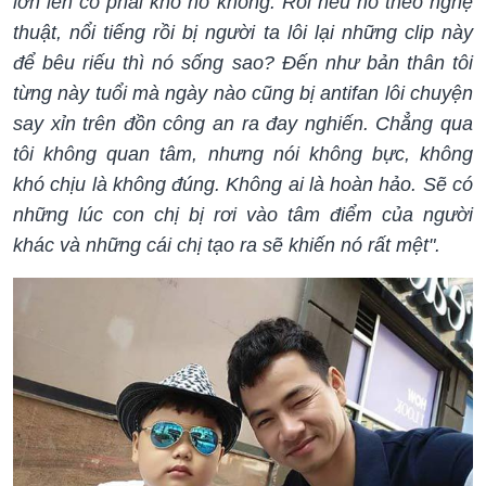
lớn lên có phải khổ nó không. Rồi nếu nó theo nghệ
thuật, nổi tiếng rồi bị người ta lôi lại những clip này
để bêu riếu thì nó sống sao? Đến như bản thân tôi
từng này tuổi mà ngày nào cũng bị antifan lôi chuyện
say xỉn trên đồn công an ra đay nghiến. Chẳng qua
tôi không quan tâm, nhưng nói không bực, không
khó chịu là không đúng. Không ai là hoàn hảo. Sẽ có
những lúc con chị bị rơi vào tâm điểm của người
khác và những cái chị tạo ra sẽ khiến nó rất mệt".