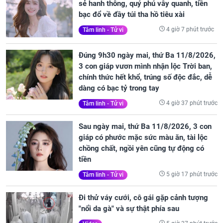
sẻ hanh thông, quý phú vây quanh, tiền
bạc đổ về đầy túi tha hồ tiêu xài
4 giờ 7 phút trước
Tâm linh - Tử vi
Đúng 9h30 ngày mai, thứ Ba 11/8/2026,
3 con giáp vươn mình nhận lộc Trời ban,
chính thức hết khổ, trúng số độc đắc, dễ
dàng có bạc tỷ trong tay
4 giờ 37 phút trước
Tâm linh - Tử vi
Sau ngày mai, thứ Ba 11/8/2026, 3 con
giáp có phước mặc sức màu ăn, tài lộc
chồng chất, ngồi yên cũng tự động có
tiền
5 giờ 17 phút trước
Tâm linh - Tử vi
Đi thử váy cưới, cô gái gặp cảnh tượng
"nổi da gà" và sự thật phía sau