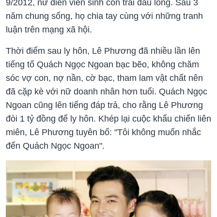
9/2012, nữ diễn viên sinh con trai đầu lòng. Sau 3
năm chung sống, họ chia tay cùng với những tranh
luận trên mạng xã hội.
Thời điểm sau ly hôn, Lê Phương đã nhiều lần lên
tiếng tố Quách Ngọc Ngoan bạc bẽo, không chăm
sóc vợ con, nợ nần, cờ bạc, tham lam vật chất nên
đã cặp kè với nữ doanh nhân hơn tuổi. Quách Ngọc
Ngoan cũng lên tiếng đáp trả, cho rằng Lê Phương
đòi 1 tỷ đồng để ly hôn. Khép lại cuộc khẩu chiến liên
miên, Lê Phương tuyên bố: "Tôi không muốn nhắc
đến Quách Ngọc Ngoan".