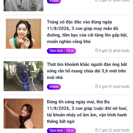
5 giờ 37 phút trước
Video
Trúng số độc đắc vào đúng ngày
11/8/2026, 3 con giáp may mắn đủ
đường, tiền bạc của cải tăng lên gấp bội,
muốn nghèo cũng khó
6 giờ 22 phút trước
Tâm linh - Tử vi
Thót tim khoảnh khắc người đàn ông bắt
sống rắn hổ mang chúa dài 3,6 mét trên
mái nhà
6 giờ 37 phút trước
Video
Đúng 6h sáng ngày mai, thứ Ba
11/8/2026, 3 con giáp 'cuộc đời nở hoa',
tài khoản nhảy số ầm ầm, vận trình hanh
thông bất ngờ
7 giờ 22 phút trước
Tâm linh - Tử vi