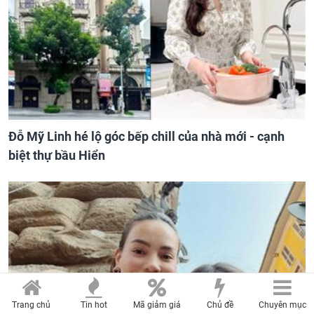
Đỗ Mỹ Linh hé lộ góc bếp chill của nhà mới - cạnh
biệt thự bầu Hiển
Trang chủ
Tin hot
Mã giảm giá
Chủ đề
Chuyên mục