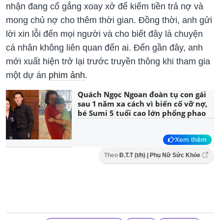
nhận đang cố gắng xoay xở để kiếm tiền trả nợ và
mong chủ nợ cho thêm thời gian. Đồng thời, anh gửi
lời xin lỗi đến mọi người và cho biết đây là chuyện
cá nhân không liên quan đến ai. Đến gần đây, anh
mới xuất hiện trở lại trước truyền thông khi tham gia
một dự án
phim ảnh
.
Quách Ngọc Ngoan đoàn tụ con gái
sau 1 năm xa cách vì biến cố vỡ nợ,
bé Sumi 5 tuổi cao lớn phổng phao
Xem thêm
Theo
Đ.T.T (t/h) | Phụ Nữ Sức Khỏe