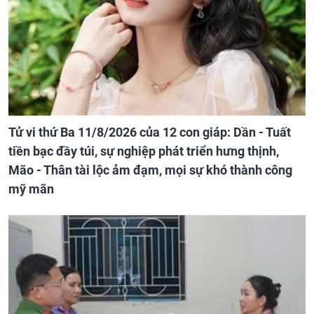
Tử vi thứ Ba 11/8/2026 của 12 con giáp: Dần - Tuất
tiền bạc đầy túi, sự nghiệp phát triển hưng thịnh,
Mão - Thân tài lộc ảm đạm, mọi sự khó thành công
mỹ mãn