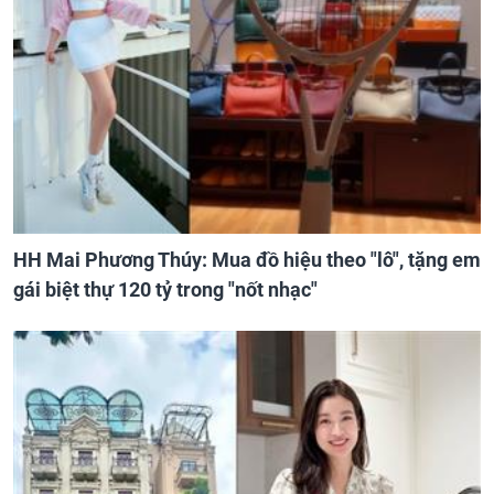
HH Mai Phương Thúy: Mua đồ hiệu theo "lô", tặng em
gái biệt thự 120 tỷ trong "nốt nhạc"