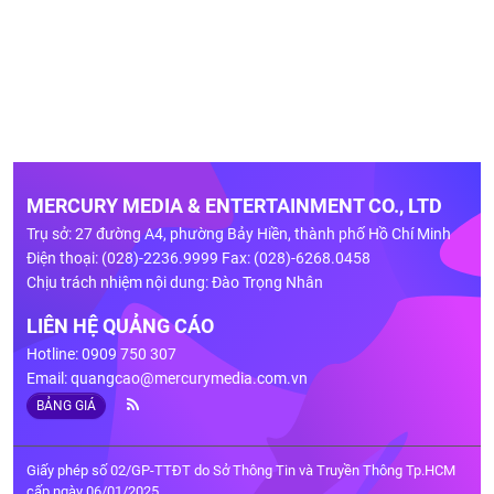
MERCURY MEDIA & ENTERTAINMENT CO., LTD
Trụ sở: 27 đường A4, phường Bảy Hiền, thành phố Hồ Chí Minh
Điện thoại: (028)-2236.9999 Fax: (028)-6268.0458
Chịu trách nhiệm nội dung: Đào Trọng Nhân
LIÊN HỆ QUẢNG CÁO
Hotline: 0909 750 307
Email:
quangcao@mercurymedia.com.vn
BẢNG GIÁ
Giấy phép số 02/GP-TTĐT do Sở Thông Tin và Truyền Thông Tp.HCM
cấp ngày 06/01/2025