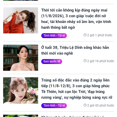
Thời tới cản không kịp đúng ngày mai
(11/8/2026), 3 con giáp 'cuộc đời nở
hoa', tài khoản nhảy số ầm ầm, vận trình
hanh thông bất ngờ
2 giờ 1 phút trước
Tâm linh - Tử vi
Ở tuổi 38, Triệu Lệ Dĩnh sống khác hẳn
thời mới vào nghề
2 giờ 16 phút trước
Sao quốc tế
Trúng số độc đắc vào đúng 2 ngày liên
tiếp (11/8-12/8), 3 con giáp hồng phúc
Tề Thiên, hút cạn lộc Trời, 'đạp trúng
rương vàng', sự nghiệp bừng sáng rực rỡ
2 giờ 43 phút trước
Tâm linh - Tử vi