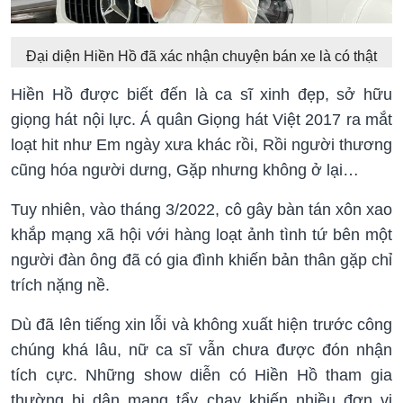
Đại diện Hiền Hồ đã xác nhận chuyện bán xe là có thật
Hiền Hồ được biết đến là ca sĩ xinh đẹp, sở hữu
giọng hát nội lực. Á quân Giọng hát Việt 2017 ra mắt
loạt hit như Em ngày xưa khác rồi, Rồi người thương
cũng hóa người dưng, Gặp nhưng không ở lại…
Tuy nhiên, vào tháng 3/2022, cô gây bàn tán xôn xao
khắp mạng xã hội với hàng loạt ảnh tình tứ bên một
người đàn ông đã có gia đình khiến bản thân gặp chỉ
trích nặng nề.
Dù đã lên tiếng xin lỗi và không xuất hiện trước công
chúng khá lâu, nữ ca sĩ vẫn chưa được đón nhận
tích cực. Những show diễn có Hiền Hồ tham gia
thường bị dân mạng tẩy chay khiến nhiều đơn vị