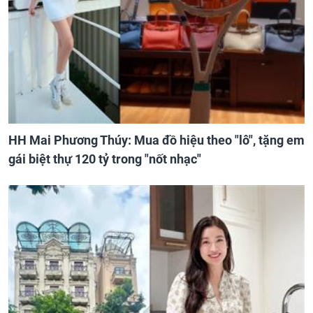
HH Mai Phương Thúy: Mua đồ hiệu theo "lô", tặng em
gái biệt thự 120 tỷ trong "nốt nhạc"