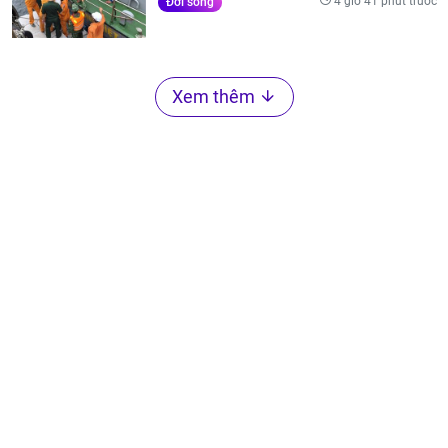
4 giờ 41 phút trước
Đời sống
Xem thêm