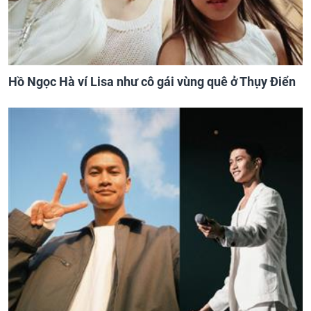
Hồ Ngọc Hà ví Lisa như cô gái vùng quê ở Thụy Điển