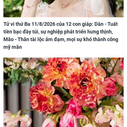
Tử vi thứ Ba 11/8/2026 của 12 con giáp: Dần - Tuất
tiền bạc đầy túi, sự nghiệp phát triển hưng thịnh,
Mão - Thân tài lộc ảm đạm, mọi sự khó thành công
mỹ mãn