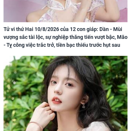
Tử vi thứ Hai 10/8/2026 của 12 con giáp: Dần - Mùi
vượng sắc tài lộc, sự nghiệp thăng tiến vượt bậc, Mão
- Tỵ công việc trắc trở, tiền bạc thiếu trước hụt sau