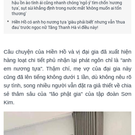
hậu ồn ào tình ái cũng nhanh chóng 'ngỏ ý' tìm chốn 'nương
tựa', sụt sùi khẳng định trong nước mắt 'không muốn ai tổn
thương'
Hiền Hồ có anh họ nương tựa 'giàu phải biết' nhưng vẫn 'thua
đau' trước ngọc nữ Tăng Thanh Hà vì điều này!
Câu chuyện của Hiền Hồ và vị đại gia đã xuất hiện
hàng loạt chi tiết phủ nhận lại phát ngôn chỉ là "anh
em nương tựa". Thậm chí, mẹ vợ của đại gia này
cũng đã lên tiếng không dưới 1 lần, dù không nêu rõ
sự tình, song nhiều người vẫn đặt ra giả thiết về chia
sẻ thâm sâu của "lão phật gia" của tập đoàn Sơn
Kim.