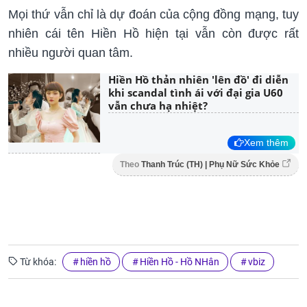
Mọi thứ vẫn chỉ là dự đoán của cộng đồng mạng, tuy
nhiên cái tên Hiền Hồ hiện tại vẫn còn được rất
nhiều người quan tâm.
Hiền Hồ thản nhiên 'lên đồ' đi diễn
khi scandal tình ái với đại gia U60
vẫn chưa hạ nhiệt?
Xem thêm
Theo
Thanh Trúc (TH) | Phụ Nữ Sức Khỏe
Từ khóa:
hiền hồ
Hiền Hồ - Hồ NHân
vbiz