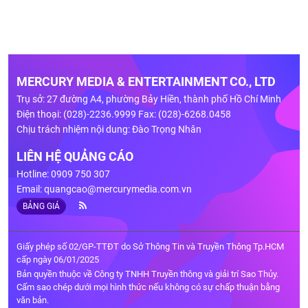
MERCURY MEDIA & ENTERTAINMENT CO., LTD
Trụ sở: 27 đường A4, phường Bảy Hiền, thành phố Hồ Chí Minh
Điện thoại: (028)-2236.9999 Fax: (028)-6268.0458
Chịu trách nhiệm nội dung: Đào Trọng Nhân
LIÊN HỆ QUẢNG CÁO
Hotline: 0909 750 307
Email:
quangcao@mercurymedia.com.vn
BẢNG GIÁ
Giấy phép số 02/GP-TTĐT do Sở Thông Tin và Truyền Thông Tp.HCM
cấp ngày 06/01/2025
Bản quyền thuộc về Công ty TNHH Truyền thông và giải trí Sao Thủy.
Cấm sao chép dưới mọi hình thức nếu không có sự chấp thuận bằng
văn bản.