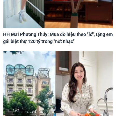
HH Mai Phương Thúy: Mua đồ hiệu theo "lô", tặng em
gái biệt thự 120 tỷ trong "nốt nhạc"