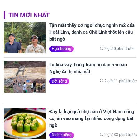
TIN MỚI NHẤT
Tận mắt thấy cơ ngơi chục nghìn m2 của
Hoài Linh, danh ca Chế Linh thốt lên câu
bất ngờ
2 giờ 0 phút trước
Hậu trường
Lũ bủa vây, hàng trăm hộ dân rẻo cao
Nghệ An bị chia cắt
2 giờ 11 phút trước
Đời sống
Đây là loại quả chợ nào ở Việt Nam cũng
có, ăn vào mang lại nhiều công dụng bất
ngờ
2 giờ 33 phút trước
Dinh dưỡng