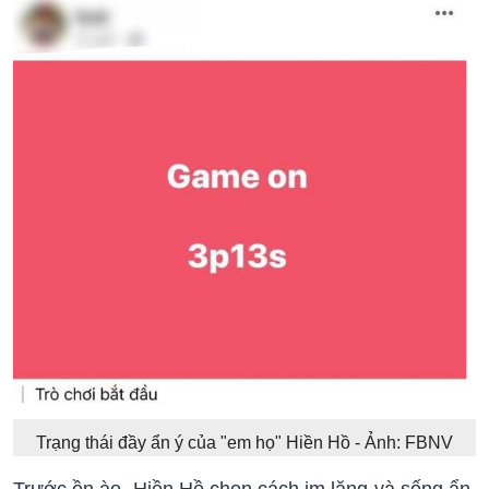
Trạng thái đầy ẩn ý của "em họ" Hiền Hồ - Ảnh: FBNV
Trước ồn ào, Hiền Hồ chọn cách im lặng và sống ẩn,