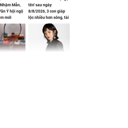
, Nhậm Mẫn,
tên' sau ngày
ãn Ý hội ngộ
8/8/2026, 3 con giáp
im mới
lộc nhiều hơn sông, tài
vận sáng như trăng
Rằm, chính thức hết
khổ
Phương Thúy:
Triệu Lệ Dĩnh liên tiếp
ệu theo "lô",
được Kim Ưng ưu ái,
gái biệt thự
đãi ngộ đặc biệt gây
ong "nốt nhạc"
chú ý
h đối tượng
ng người phụ
a chợ ở