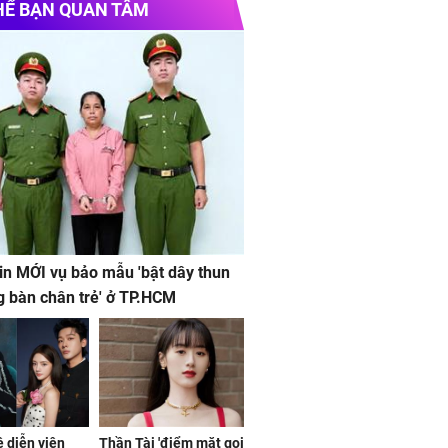
HỂ BẠN QUAN TÂM
in MỚI vụ bảo mẫu 'bật dây thun
g bàn chân trẻ' ở TP.HCM
ệ diễn viên
Thần Tài 'điểm mặt gọi