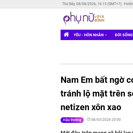
Thứ Bảy, 08/08/2026, 16:15 (GMT+7)
Hotli
YÊU - HÔN NHÂN
ĐỜI SỐN
Nam Em bất ngờ có
tránh lộ mặt trên 
netizen xôn xao
08/03/2024 20:00
Hậu trường
Mới đây, trên mạng xã hội lan