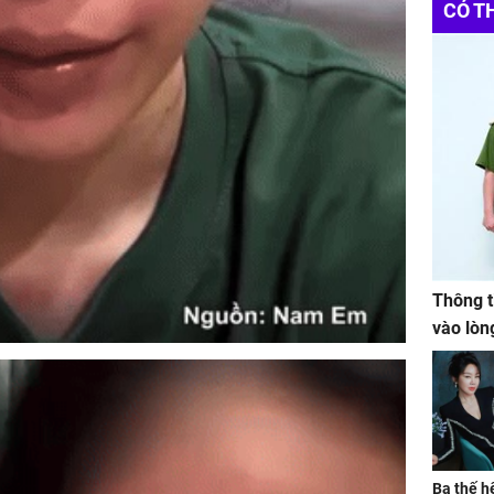
CÓ T
Thông t
vào lòn
Ba thế h