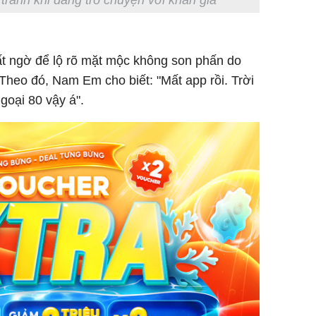
ất ngờ để lộ rõ mặt mộc không son phấn do
heo đó, Nam Em cho biết: "Mất app rồi. Trời
goại 80 vậy á".