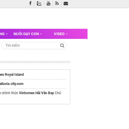
ỠNG
NUÔI DẠY CON
VIDEO
es Royal Island
/alluvia-city.com
e chính thức
Vinhomes Hải Vân Bay
Chủ