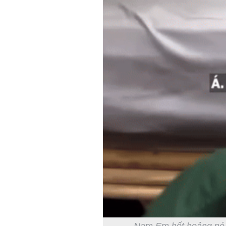
Nam Em hốt hoảng né t