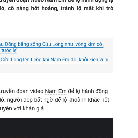
đó, cô nàng hốt hoảng, tránh lộ mặt khi trò
u Đồng bằng sông Cửu Long như 'vòng kim cô',
tước lẹ'
ửu Long lên tiếng khi Nam Em đòi khởi kiện vì bị
 truyền đoạn video
Nam Em
để lộ hành động
 đó, người đẹp bất ngờ để lộ khoảnh khắc hốt
huyện với khán giả.