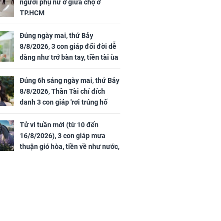
người phụ nữ ở giữa chợ ở
TP.HCM
Đúng ngày mai, thứ Bảy
8/8/2026, 3 con giáp đổi đời dễ
dàng như trở bàn tay, tiền tài ùa
tới, ngồi không lộc cũng đến,
phú quý theo tới già
Đúng 6h sáng ngày mai, thứ Bảy
8/8/2026, Thần Tài chỉ đích
danh 3 con giáp 'rơi trúng hố
vàng', tiền bạc ùa về nhà 'như lũ
cuốn', vươn mình thành đại gia
Tử vi tuần mới (từ 10 đến
trong phút chốc
16/8/2026), 3 con giáp mưa
thuận gió hòa, tiền về như nước,
bạc vàng dư dả, Phú Quý Vinh
Hoa, vận trình khai sáng