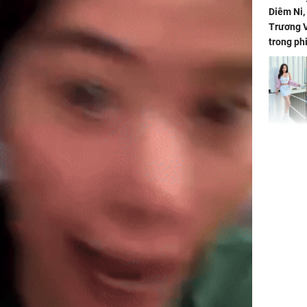
Diêm Ni
Trương V
trong ph
HH Mai 
Mua đồ hi
tặng em 
120 tỷ tr
Danh tín
hành hu
nữ ở giữ
TP.HCM