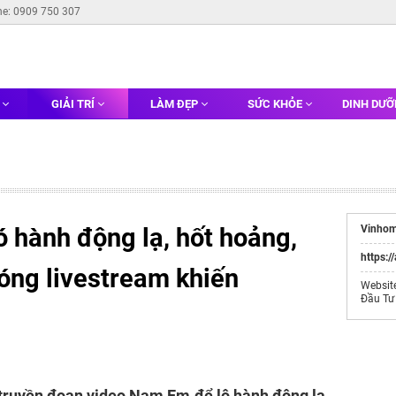
ne: 0909 750 307
G
GIẢI TRÍ
LÀM ĐẸP
SỨC KHỎE
DINH DƯ
 hành động lạ, hốt hoảng,
Vinhom
https:/
sóng livestream khiến
Websit
Đầu Tư
 truyền đoạn video Nam Em để lộ hành động lạ