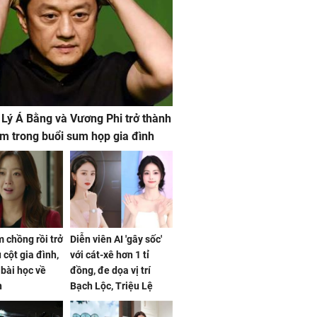
 Lý Á Bằng và Vương Phi trở thành
m trong buổi sum họp gia đình
 chồng rồi trở
Diễn viên AI 'gây sốc'
 cột gia đình,
với cát-xê hơn 1 tỉ
a bài học về
đồng, đe dọa vị trí
n
Bạch Lộc, Triệu Lệ
Dĩnh