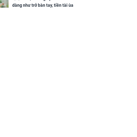
dàng như trở bàn tay, tiền tài ùa
tới, ngồi không lộc cũng đến,
phú quý theo tới già