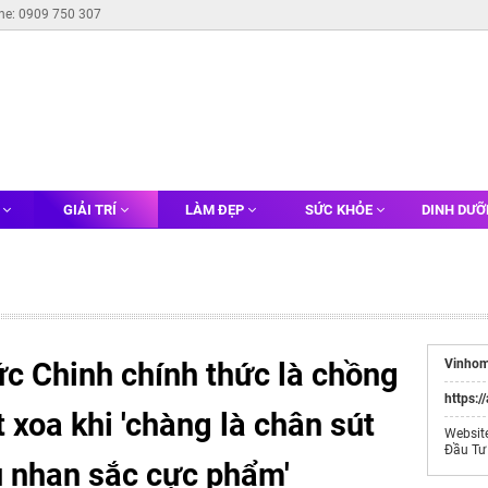
ine: 0909 750 307
G
GIẢI TRÍ
LÀM ĐẸP
SỨC KHỎE
DINH DƯ
c Chinh chính thức là chồng
Vinhom
https:/
 xoa khi 'chàng là chân sút
Websit
Đầu Tư
u nhan sắc cực phẩm'