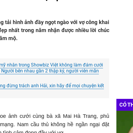
 tải hình ảnh đầy ngọt ngào với vợ công khai
đẹp nhất trong năm nhận được nhiều lời chúc
 hâm mộ.
 mỹ nhân trong Showbiz Việt không làm đám cưới
 Người bên nhau gần 2 thập kỷ, người viên mãn
g đừng trách anh Hải, xin hãy để mọi chuyện kết
CÓ T
oe ảnh cưới cùng bà xã Mai Hà Trang, phủ
 mạng. Nam cầu thủ không hề ngần ngại đặt
n tình cảm đong đầy với vợ.