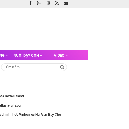
ỠNG
NUÔI DẠY CON
VIDEO
es Royal Island
/alluvia-city.com
e chính thức
Vinhomes Hải Vân Bay
Chủ