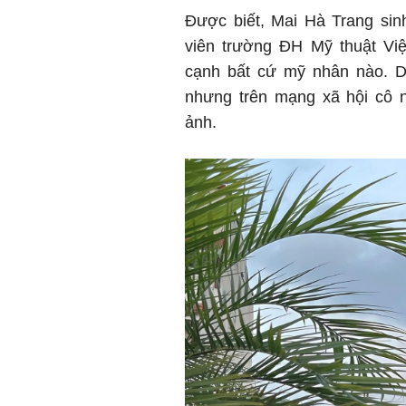
Được biết, Mai Hà Trang sin
viên trường ĐH Mỹ thuật V
cạnh bất cứ mỹ nhân nào. Dù
nhưng trên mạng xã hội cô n
ảnh.