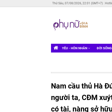
Thứ Sáu, 07/08/2026, 22:01 (GMT+7)
Hotl
YÊU - HÔN NHÂN
ĐỜI SỐN
Nam cầu thủ Hà Đứ
người ta, CĐM xuýt
có tài, nàng sở hữ