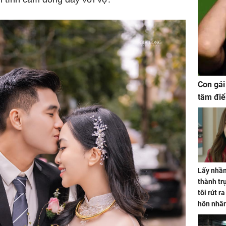
Con gái
tâm điể
Lấy nhầm
thành trụ
tôi rút r
hôn nhâ