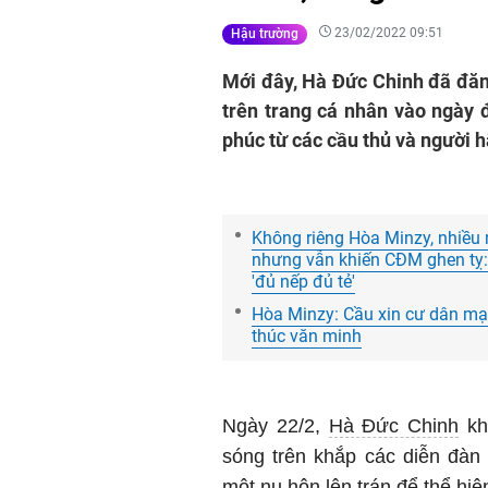
23/02/2022 09:51
Hậu trường
Mới đây, Hà Đức Chinh đã đăng
trên trang cá nhân vào ngày 
phúc từ các cầu thủ và người
Không riêng Hòa Minzy, nhiều
nhưng vẫn khiến CĐM ghen tỵ:
'đủ nếp đủ tẻ'
Hòa Minzy: Cầu xin cư dân mạn
thúc văn minh
Ngày 22/2,
Hà Đức Chinh
kh
sóng trên khắp các diễn đàn
một nụ hôn lên trán để thể hiệ