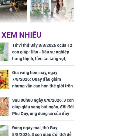
 Nữ công nhân
Đỗ Mỹ Linh hé lộ góc
 XEM NHIỀU
trên đường đi
bếp chill của nhà mới -
rong khu công
cạnh biệt thự bầu Hiển
Tử vi thứ Bảy 8/8/2026 ocủa 12
Sóng Thần
con giáp: Dần - Dậu sự nghiệp
hưng thịnh, tiền tài tăng vọt,
Mão - Thân công việc bất trắc,
tiền mất tật mang
Giá vàng hôm nay, ngày
7/8/2026: Quay đầu giảm
nhưng vẫn cao hơn thế giới trên
7 triệu đồng
Sau 00h00 ngày 8/8/2026, 3 con
00 ngày
giáp giàu sang bạt ngàn, đổi đời
, 3 con giáp
Phú Quý, ung dung có của đầy
g bạt ngàn,
nhà, ngày càng hưng thịnh sung
Phú Quý, ung
túc
của đầy nhà,
Đúng ngày mai, thứ Bảy
g hưng thịnh
8/8/2026, 3 con giáp đổi đời dễ