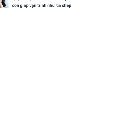
con giáp vận trình như 'cá chép
hóa rồng', giàu có lên bất chấp,
số đỏ chót như son