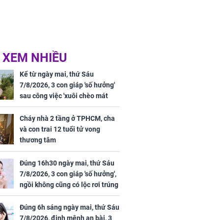
 XEM NHIỀU
Kể từ ngày mai, thứ Sáu
7/8/2026, 3 con giáp 'số hưởng'
sau công việc 'xuôi chèo mát
mái', tiền tài 'thu về như nước',
tình duyên viên mãn
Cháy nhà 2 tầng ở TPHCM, cha
và con trai 12 tuổi tử vong
thương tâm
Đúng 16h30 ngày mai, thứ Sáu
7/8/2026, 3 con giáp 'số hưởng',
ngồi không cũng có lộc rơi trúng
đầu, vừa tránh được họa vừa có
tiền vàng
Đúng 6h sáng ngày mai, thứ Sáu
7/8/2026, định mệnh an bài, 3