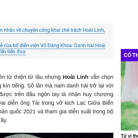
 nhắc về chuyện công khai chê trách Hoài Linh,
lễ của bố diễn viên Võ Đăng Khoa: Danh hài Hoài
đến tiễn đưa
CÓ T
ền từ thiện từ lâu nhưng
Hoài Linh
vẫn chọn
 kín tiếng. Số lần mà nam danh hài trở lại với
được trên đầu ngón tay là nhận huy chương
i diễn ông Tài trong vở kịch Lạc Giữa Biển
toàn quốc 2021 và tham gia diễn xuất trong bộ
ây.
Tử vi t