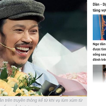
Dần - D
tăng vọ
tiền mấ
Ngư dân 
được tìm
sống sau
đênh trê
Bình Dư
Lý Liên K
sau tin đ
lần trên truyền thông kể từ khi vụ lùm xùm từ
cởi áo c