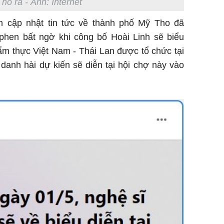
 nổ ra - Ảnh: Internet
khỏe
n cập nhật tin tức về thành phố Mỹ Tho đã
hen bất ngờ khi công bố Hoài Linh sẽ biểu
ẩm thực Việt Nam - Thái Lan được tổ chức tại
danh hài dự kiến sẽ diễn tại hội chợ này vào
Vì sao T
không đ
Châu Tin
Nhiệt Ba
phim?