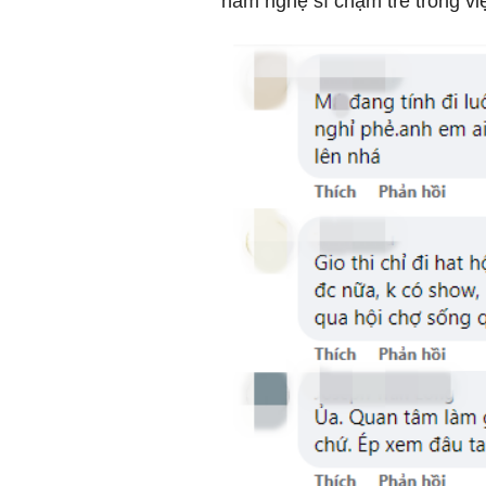
nam nghệ sĩ chậm trễ trong việ