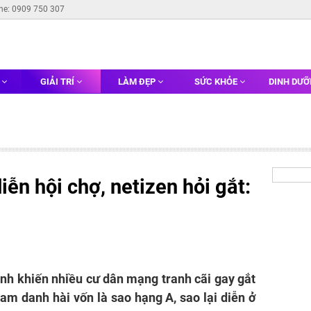
ine: 0909 750 307
G
GIẢI TRÍ
LÀM ĐẸP
SỨC KHỎE
DINH DƯ
diễn hội chợ, netizen hỏi gắt:
inh khiến nhiều cư dân mạng tranh cãi gay gắt
nam danh hài vốn là sao hạng A, sao lại diễn ở