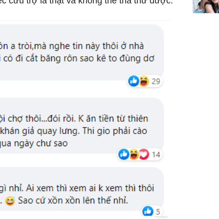
c cứu trợ là thật và không thể tha thứ được.