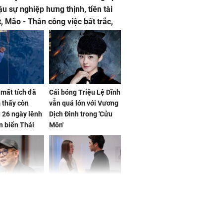
ậu sự nghiệp hưng thịnh, tiền tài
t, Mão - Thân công việc bất trắc,
t tật mang
mất tích đã
Cái bóng Triệu Lệ Dĩnh
 thấy còn
vẫn quá lớn với Vương
 26 ngày lênh
Dịch Đình trong 'Cửu
n biển Thái
Môn'
ơng
iệt lên tiếng
Cô gái bị ép đi xem
ồn thay tim,
mắt, nhưng vừa thấy
hứng minh sức
đối tượng mai mối thì