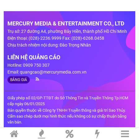
MERCURY MEDIA & ENTERTAINMENT CO., LTD
Trụ sở: 27 đường A4, phường Bảy Hiền, thành phố Hồ Chí Minh
Điện thoại: (028)-2236.9999 Fax: (028)-6268.0458
Chịu trách nhiệm nội dung: Đào Trọng Nhân
LIÊN HỆ QUẢNG CÁO
Hotline: 0909 750 307
Email:
quangcao@mercurymedia.com.vn
BẢNG GIÁ
Giấy phép số 02/GP-TTĐT do Sở Thông Tin và Truyền Thông Tp.HCM
cấp ngày 06/01/2025
Bản quyền thuộc về Công ty TNHH Truyền thông và giải trí Sao Thủy.
Cấm sao chép dưới mọi hình thức nếu không có sự chấp thuận bằng
văn bản.