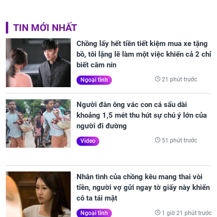
TIN MỚI NHẤT
Chồng lấy hết tiền tiết kiệm mua xe tặng
bồ, tôi lặng lẽ làm một việc khiến cả 2 chỉ
biết câm nín
21 phút trước
Ngoại tình
Người đàn ông vác con cá sấu dài
khoảng 1,5 mét thu hút sự chú ý lớn của
người đi đường
51 phút trước
Video
Nhân tình của chồng kêu mang thai vòi
tiền, người vợ gửi ngay tờ giấy này khiến
cô ta tái mặt
1 giờ 21 phút trước
Ngoại tình