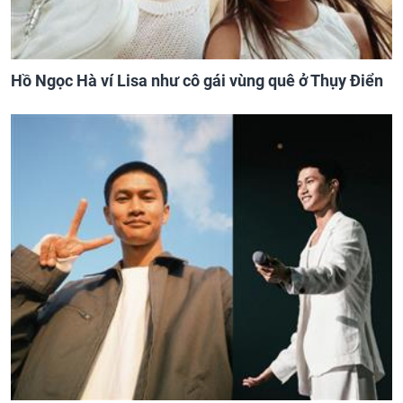
Hồ Ngọc Hà ví Lisa như cô gái vùng quê ở Thụy Điển