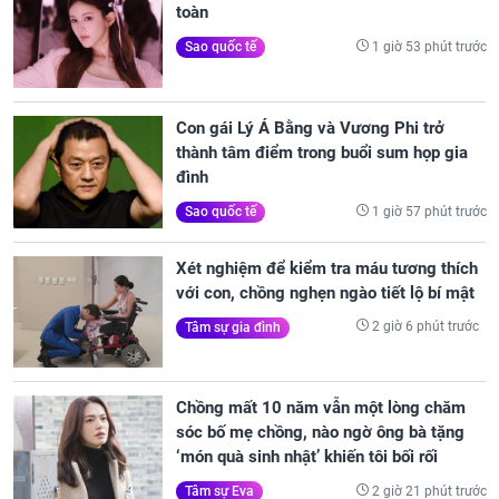
toàn
1 giờ 53 phút trước
Sao quốc tế
Con gái Lý Á Bằng và Vương Phi trở
thành tâm điểm trong buổi sum họp gia
đình
1 giờ 57 phút trước
Sao quốc tế
Xét nghiệm để kiểm tra máu tương thích
với con, chồng nghẹn ngào tiết lộ bí mật
2 giờ 6 phút trước
Tâm sự gia đình
Chồng mất 10 năm vẫn một lòng chăm
sóc bố mẹ chồng, nào ngờ ông bà tặng
‘món quà sinh nhật’ khiến tôi bối rối
2 giờ 21 phút trước
Tâm sự Eva